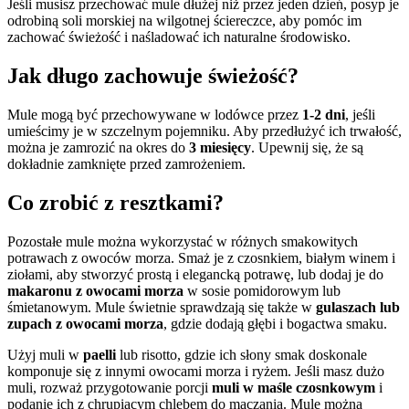
Jeśli musisz przechować mule dłużej niż przez jeden dzień, posyp je
odrobiną soli morskiej na wilgotnej ściereczce, aby pomóc im
zachować świeżość i naśladować ich naturalne środowisko.
Jak długo zachowuje świeżość?
Mule mogą być przechowywane w lodówce przez
1-2 dni
, jeśli
umieścimy je w szczelnym pojemniku. Aby przedłużyć ich trwałość,
można je zamrozić na okres do
3 miesięcy
. Upewnij się, że są
dokładnie zamknięte przed zamrożeniem.
Co zrobić z resztkami?
Pozostałe mule można wykorzystać w różnych smakowitych
potrawach z owoców morza. Smaż je z czosnkiem, białym winem i
ziołami, aby stworzyć prostą i elegancką potrawę, lub dodaj je do
makaronu z owocami morza
w sosie pomidorowym lub
śmietanowym. Mule świetnie sprawdzają się także w
gulaszach lub
zupach z owocami morza
, gdzie dodają głębi i bogactwa smaku.
Użyj muli w
paelli
lub risotto, gdzie ich słony smak doskonale
komponuje się z innymi owocami morza i ryżem. Jeśli masz dużo
muli, rozważ przygotowanie porcji
muli w maśle czosnkowym
i
podanie ich z chrupiącym chlebem do maczania. Mule można