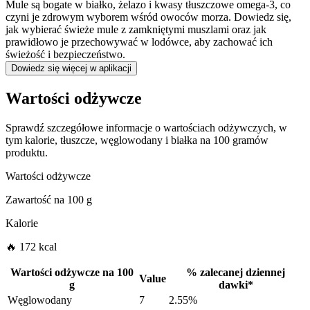
Mule są bogate w białko, żelazo i kwasy tłuszczowe omega-3, co
czyni je zdrowym wyborem wśród owoców morza. Dowiedz się,
jak wybierać świeże mule z zamkniętymi muszlami oraz jak
prawidłowo je przechowywać w lodówce, aby zachować ich
świeżość i bezpieczeństwo.
Dowiedz się więcej w aplikacji
Wartości odżywcze
Sprawdź szczegółowe informacje o wartościach odżywczych, w
tym kalorie, tłuszcze, węglowodany i białka na 100 gramów
produktu.
Wartości odżywcze
Zawartość na
100 g
Kalorie
🔥 172 kcal
Wartości odżywcze na
100
%
zalecanej dziennej
Value
g
dawki
*
Węglowodany
7
2.55%