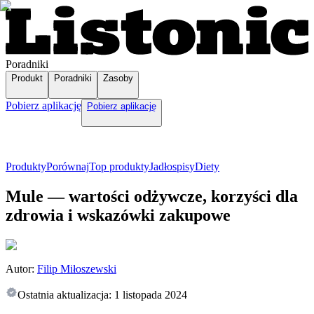
Poradniki
Produkt
Poradniki
Zasoby
Pobierz aplikację
Pobierz aplikację
Produkty
Porównaj
Top produkty
Jadłospisy
Diety
Mule — wartości odżywcze, korzyści dla
zdrowia i wskazówki zakupowe
Autor:
Filip Miłoszewski
Ostatnia aktualizacja:
1 listopada 2024