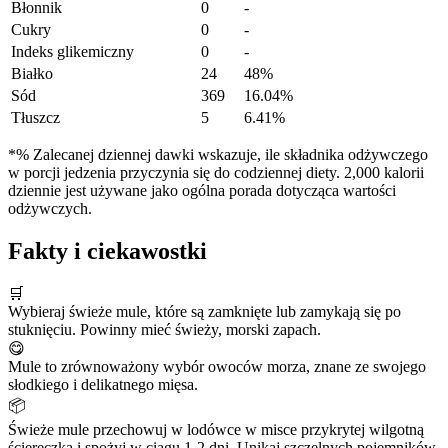
Błonnik
0
-
Cukry
0
-
Indeks glikemiczny
0
-
Białko
24
48%
Sód
369
16.04%
Tłuszcz
5
6.41%
*% Zalecanej dziennej dawki wskazuje, ile składnika odżywczego
w porcji jedzenia przyczynia się do codziennej diety. 2,000 kalorii
dziennie jest używane jako ogólna porada dotycząca wartości
odżywczych.
Fakty i ciekawostki
🛒
Wybieraj świeże mule, które są zamknięte lub zamykają się po
stuknięciu. Powinny mieć świeży, morski zapach.
😋
Mule to zrównoważony wybór owoców morza, znane ze swojego
słodkiego i delikatnego mięsa.
📦
Świeże mule przechowuj w lodówce w misce przykrytej wilgotną
ściereczką i spożyj w ciągu 1-2 dni. Unikaj szczelnych pojemników,