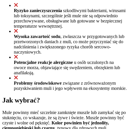
Ryzyko zanieczyszczenia
szkodliwymi bakteriami, wirusami
lub toksynami, szczególnie jeśli mule nie są odpowiednio
przechowywane, obsługiwane lub gotowane w bezpiecznej
temperaturze wewnętrznej.
Wysoka zawartość sodu
, zwłaszcza w przygotowanych lub
przetworzonych daniach z muli, co może przyczyniać się do
nadciśnienia i zwiększonego ryzyka chorób sercowo-
naczyniowych.
Potencjalne reakcje alergiczne
u osób uczulonych na
owoce morza, objawiające się swędzeniem, obrzękiem lub
anafilaksją.
Problemy środowiskowe
związane z zrównoważonym
pozyskiwaniem muli i jego wpływem na ekosystemy morskie.
Jak wybrać?
Mule powinny mieć szczelnie zamknięte muszle lub zamykać się po
stuknięciu, co wskazuje, że są żywe i świeże. Muszle powinny być
czyste i wolne od pęknięć.
Kolor powinien być jednolity,
ciemnoniebieski lub czarny
, typowy dla zdrowych muli.