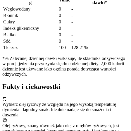
g
dawki
*
Węglowodany
0
-
Błonnik
0
-
Cukry
0
-
Indeks glikemiczny
0
-
Białko
0
-
Sód
0
-
Tłuszcz
100
128.21%
*% Zalecanej dziennej dawki wskazuje, ile składnika odżywczego
w porcji jedzenia przyczynia się do codziennej diety. 2,000 kalorii
dziennie jest używane jako ogólna porada dotycząca wartości
odżywczych.
Fakty i ciekawostki
🛒
Wybierz olej ryżowy ze względu na jego wysoką temperaturę
dymienia i łagodny smak. Idealnie nadaje się do smażenia i
duszenia.
😋
Olej ryżowy, znany również jako olej z otrębów ryżowych, jest
pozyskiwany z twardej, brązowej warstwy ryżu i jest bogaty w