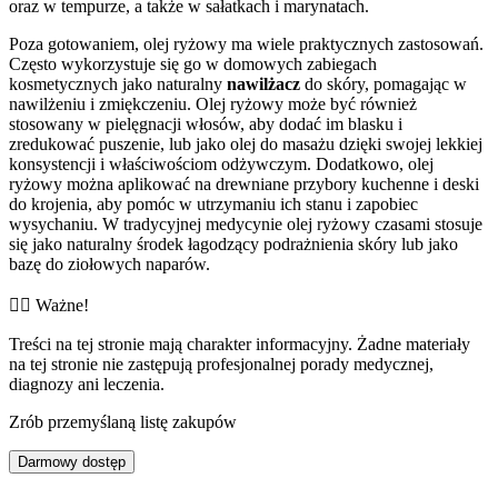
oraz w tempurze, a także w sałatkach i marynatach.
Poza gotowaniem, olej ryżowy ma wiele praktycznych zastosowań.
Często wykorzystuje się go w domowych zabiegach
kosmetycznych jako naturalny
nawilżacz
do skóry, pomagając w
nawilżeniu i zmiękczeniu. Olej ryżowy może być również
stosowany w pielęgnacji włosów, aby dodać im blasku i
zredukować puszenie, lub jako olej do masażu dzięki swojej lekkiej
konsystencji i właściwościom odżywczym. Dodatkowo, olej
ryżowy można aplikować na drewniane przybory kuchenne i deski
do krojenia, aby pomóc w utrzymaniu ich stanu i zapobiec
wysychaniu. W tradycyjnej medycynie olej ryżowy czasami stosuje
się jako naturalny środek łagodzący podrażnienia skóry lub jako
bazę do ziołowych naparów.
👨‍⚕️️ Ważne!
Treści na tej stronie mają charakter informacyjny. Żadne materiały
na tej stronie nie zastępują profesjonalnej porady medycznej,
diagnozy ani leczenia.
Zrób przemyślaną listę zakupów
Darmowy dostęp