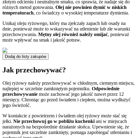
złotym odcieniu i neutralnym smaku, co sprawia, że nadaje się do
różnych metod gotowania.
Olej nie powinien dymić w niskich
temperaturach
, co świadczy o wysokiej temperaturze dymienia.
Unikaj oleju ryżowego, który ma zjełczały zapach lub osady na
dnie, ponieważ może to wskazywać na utlenienie lub złe warunki
przechowywania.
Mętny olej również należy omijać
, ponieważ
może wpływać na smak i jakość potraw.
Dodaj do listy zakupów
Jak przechowywać?
Olej ryżowy należy przechowywać w chłodnym, ciemnym miejscu,
najlepiej w szczelnie zamkniętym pojemniku.
Odpowiednie
przechowywanie
może zachować jego jakość nawet przez 12
miesięcy. Chroniąc go przed światłem i ciepłem, można wydłużyć
jego świeżość.
W kontakcie z powietrzem i światłem olej ryżowy może stać się
jełki.
Nie przechowuj go w pobliżu kuchenki
ani w miejscach
narażonych na bezpośrednie działanie słońca. Upewnienie się, że
pojemnik jest szczelnie zamknięty, pomaga zapobiegać utlenianiu i
zachować jego smak.