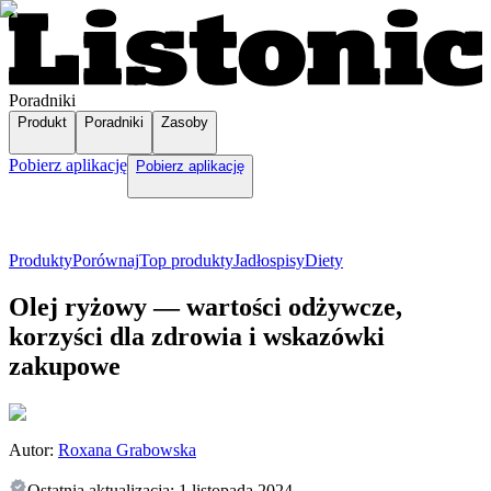
Poradniki
Produkt
Poradniki
Zasoby
Pobierz aplikację
Pobierz aplikację
Produkty
Porównaj
Top produkty
Jadłospisy
Diety
Olej ryżowy — wartości odżywcze,
korzyści dla zdrowia i wskazówki
zakupowe
Autor:
Roxana Grabowska
Ostatnia aktualizacja:
1 listopada 2024