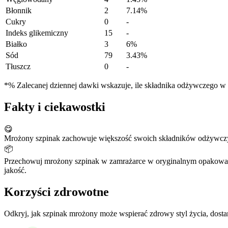
Błonnik
2
7.14%
Cukry
0
-
Indeks glikemiczny
15
-
Białko
3
6%
Sód
79
3.43%
Tłuszcz
0
-
*% Zalecanej dziennej dawki wskazuje, ile składnika odżywczego w po
Fakty i ciekawostki
😋
Mrożony szpinak zachowuje większość swoich składników odżywczyc
📦
Przechowuj mrożony szpinak w zamrażarce w oryginalnym opakowaniu
jakość.
Korzyści zdrowotne
Odkryj, jak szpinak mrożony może wspierać zdrowy styl życia, dost