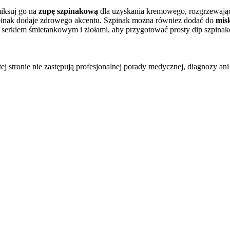
miksuj go na
zupę szpinakową
dla uzyskania kremowego, rozgrzewając
zpinak dodaje zdrowego akcentu. Szpinak można również dodać do
misk
 serkiem śmietankowym i ziołami, aby przygotować prosty dip szpinak
tej stronie nie zastępują profesjonalnej porady medycznej, diagnozy ani