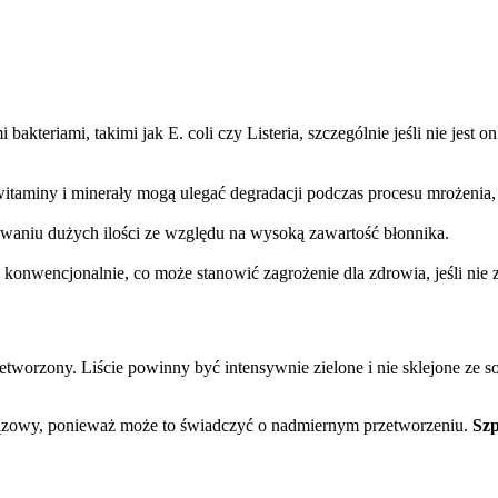
akteriami, takimi jak E. coli czy Listeria, szczególnie jeśli nie je
witaminy i minerały mogą ulegać degradacji podczas procesu mrożenia,
żywaniu dużych ilości ze względu na wysoką zawartość błonnika.
onwencjonalnie, co może stanowić zagrożenie dla zdrowia, jeśli nie
etworzony. Liście powinny być intensywnie zielone i nie sklejone ze s
rązowy, ponieważ może to świadczyć o nadmiernym przetworzeniu.
Szp