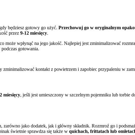
gdy będziesz gotowy go użyć.
Przechowuj go w oryginalnym opak
kość przez
9-12 miesięcy
.
 może wpłynąć na jego jakość. Najlepiej jest zminimalizować rozmr
y podczas gotowania.
 zminimalizować kontakt z powietrzem i zapobiec przypaleniu w zamr
2 miesięcy
, jeśli jest umieszczony w szczelnym pojemniku lub torbie 
zarówno jako dodatek, jak i główny składnik. Rozmroź go i podsmaż z
nak świetnie sprawdza się także w
quichach, frittatach lub omletac