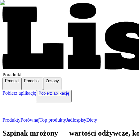
Poradniki
Produkt
Poradniki
Zasoby
Pobierz aplikację
Pobierz aplikację
Produkty
Porównaj
Top produkty
Jadłospisy
Diety
Szpinak mrożony — wartości odżywcze, ko