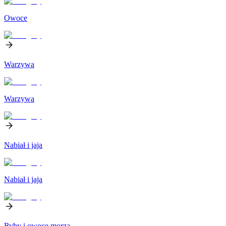
Owoce
Warzywa
Warzywa
Nabiał i jaja
Nabiał i jaja
Ryby i owoce morza