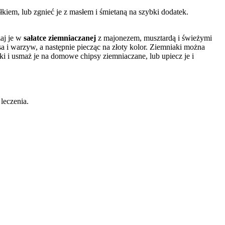
iem, lub zgnieć je z masłem i śmietaną na szybki dodatek.
zaj je w
sałatce ziemniaczanej
z majonezem, musztardą i świeżymi
a i warzyw, a następnie piecząc na złoty kolor. Ziemniaki można
ki i usmaż je na domowe chipsy ziemniaczane, lub upiecz je i
 leczenia.