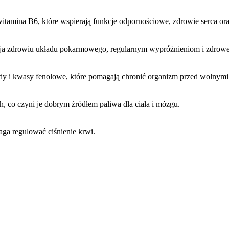
i witamina B6, które wspierają funkcje odpornościowe, zdrowie serca o
yja zdrowiu układu pokarmowego, regularnym wypróżnieniom i zdrowej 
oidy i kwasy fenolowe, które pomagają chronić organizm przed wolnymi 
co czyni je dobrym źródłem paliwa dla ciała i mózgu.
aga regulować ciśnienie krwi.