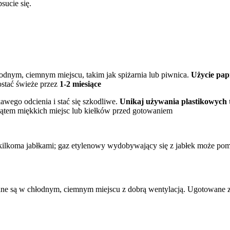
sucie się.
dnym, ciemnym miejscu, takim jak spiżarnia lub piwnica.
Użycie pap
stać świeże przez
1-2 miesiące
wego odcienia i stać się szkodliwe.
Unikaj używania plastikowych 
kątem miękkich miejsc lub kiełków przed gotowaniem
kilkoma jabłkami; gaz etylenowy wydobywający się z jabłek może p
ymane są w chłodnym, ciemnym miejscu z dobrą wentylacją. Ugotowane 