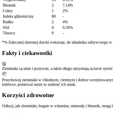
Błonnik
2
7.14%
Cukry
1
2%
Indeks glikemiczny
80
-
Białko
2
4%
Sód
6
0.26%
Tłuszcz
0
-
*% Zalecanej dziennej dawki wskazuje, ile składnika odżywczego w po
Fakty i ciekawostki
😋
Ziemniaki są tanie i pożywne, a także długo utrzymują uczucie sytośc
📦
Przechowuj ziemniaki w chłodnym, ciemnym i dobrze wentylowanym 
lodówce, ponieważ może to zmienić ich smak.
Korzyści zdrowotne
Odkryj, jak ziemniaki, bogate w witaminy, minerały i błonnik, mogą