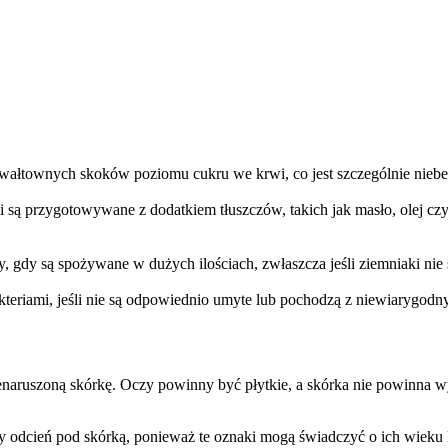
wałtownych skoków poziomu cukru we krwi, co jest szczególnie nieb
i są przygotowywane z dodatkiem tłuszczów, takich jak masło, olej czy
zy, gdy są spożywane w dużych ilościach, zwłaszcza jeśli ziemniaki n
teriami, jeśli nie są odpowiednio umyte lub pochodzą z niewiarygodny
 nienaruszoną skórkę. Oczy powinny być płytkie, a skórka nie powinna
awy odcień pod skórką, ponieważ te oznaki mogą świadczyć o ich wie