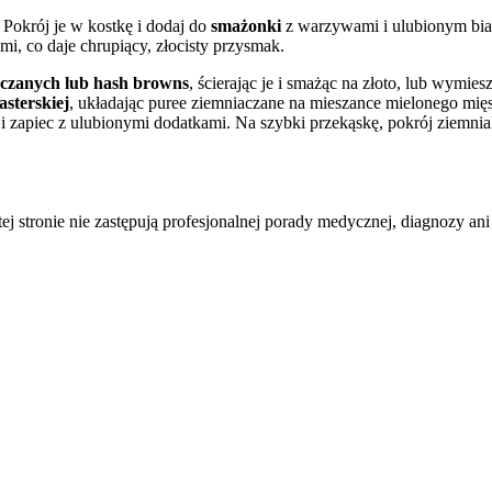
Pokrój je w kostkę i dodaj do
smażonki
z warzywami i ulubionym białk
mi, co daje chrupiący, złocisty przysmak.
czanych lub hash browns
, ścierając je i smażąc na złoto, lub wymies
asterskiej
, układając puree ziemniaczane na mieszance mielonego mięs
 i zapiec z ulubionymi dodatkami. Na szybki przekąskę, pokrój ziemnia
tej stronie nie zastępują profesjonalnej porady medycznej, diagnozy ani