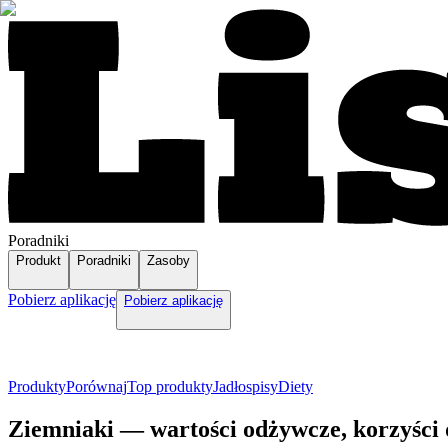
Poradniki
Produkt
Poradniki
Zasoby
Pobierz aplikację
Pobierz aplikację
Produkty
Porównaj
Top produkty
Jadłospisy
Diety
Ziemniaki — wartości odżywcze, korzyści