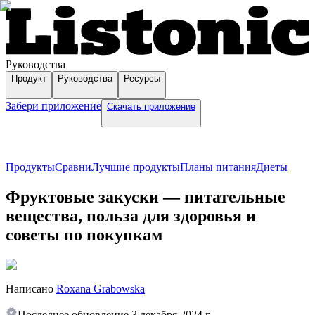
Руководства
Продукт
Руководства
Ресурсы
Забери приложение
Скачать приложение
Продукты
Сравни
Лучшие продукты
Планы питания
Диеты
Фруктовые закуски — питательные
вещества, польза для здоровья и
советы по покупкам
Написано
Roxana Grabowska
Последнее обновление
3 декабря 2024 г.