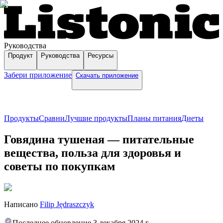
Руководства
Продукт
Руководства
Ресурсы
Забери приложение
Скачать приложение
Продукты
Сравни
Лучшие продукты
Планы питания
Диеты
Говядина тушеная — питательные
вещества, польза для здоровья и
советы по покупкам
Написано
Filip Jędraszczyk
Последнее обновление
3 декабря 2024 г.