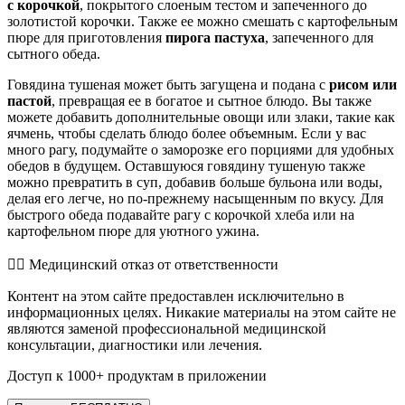
с корочкой
, покрытого слоеным тестом и запеченного до
золотистой корочки. Также ее можно смешать с картофельным
пюре для приготовления
пирога пастуха
, запеченного для
сытного обеда.
Говядина тушеная может быть загущена и подана с
рисом или
пастой
, превращая ее в богатое и сытное блюдо. Вы также
можете добавить дополнительные овощи или злаки, такие как
ячмень, чтобы сделать блюдо более объемным. Если у вас
много рагу, подумайте о заморозке его порциями для удобных
обедов в будущем. Оставшуюся говядину тушеную также
можно превратить в суп, добавив больше бульона или воды,
делая его легче, но по-прежнему насыщенным по вкусу. Для
быстрого обеда подавайте рагу с корочкой хлеба или на
картофельном пюре для уютного ужина.
👨‍⚕️️ Медицинский отказ от ответственности
Контент на этом сайте предоставлен исключительно в
информационных целях. Никакие материалы на этом сайте не
являются заменой профессиональной медицинской
консультации, диагностики или лечения.
Доступ к 1000+ продуктам в приложении