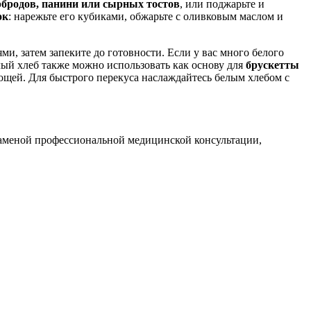
рбродов, панини или сырных тостов
, или поджарьте и
ок
: нарежьте его кубиками, обжарьте с оливковым маслом и
ями, затем запеките до готовности. Если у вас много белого
елый хлеб также можно использовать как основу для
брускетты
ощей. Для быстрого перекуса наслаждайтесь белым хлебом с
заменой профессиональной медицинской консультации,