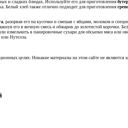
ных и сладких блюдах. Используйте его для приготовления
буте
ка. Белый хлеб также отлично подходит для приготовления
грен
га
, разорвав его на кусочки и смешав с яйцами, молоком и специ
макнув его в яичную смесь и обжарив до золотистой корочки. Б
или измельчить в панировочные сухари для обсыпки мяса или ов
 или Нутелла.
ционных целях. Никакие материалы на этом сайте не являются 
й