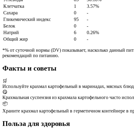
Клетчатка
1
3.57%
Сахара
0
-
Гликемический индекс
95
-
Белок
0
-
Натрий
6
0.26%
Общий жир
0
-
*% от суточной нормы (DV) показывает, насколько данный пита
рекомендаций по питанию.
Факты и советы
🛒
Используйте крахмал картофельный в маринадах, мясных блюдах
😋
Крахмальная суспензия из крахмала картофельного часто исполь
📦
Храните крахмал картофельный в герметичном контейнере в пр
Польза для здоровья