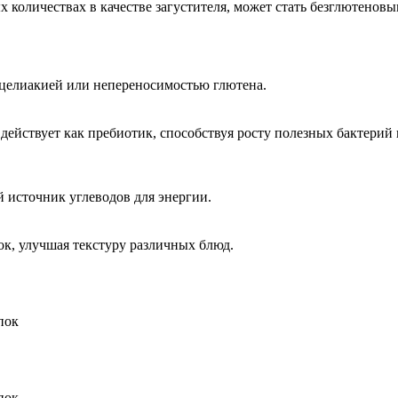
 количествах в качестве загустителя, может стать безглютенов
с целиакией или непереносимостью глютена.
 действует как пребиотик, способствуя росту полезных бактери
й источник углеводов для энергии.
ок, улучшая текстуру различных блюд.
пок
пок