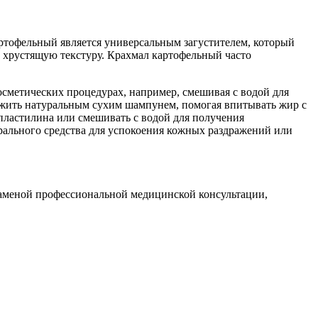
ртофельный является универсальным загустителем, который
м хрустящую текстуру. Крахмал картофельный часто
сметических процедурах, например, смешивая с водой для
ужить натуральным сухим шампунем, помогая впитывать жир с
пластилина или смешивать с водой для получения
рального средства для успокоения кожных раздражений или
заменой профессиональной медицинской консультации,