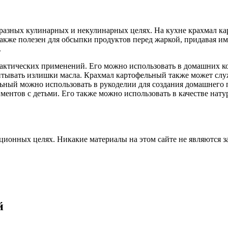
разных кулинарных и некулинарных целях. На кухне крахмал ка
также полезен для обсыпки продуктов перед жаркой, придавая и
.
актических применений. Его можно использовать в домашних ко
питывать излишки масла. Крахмал картофельный также может сл
льный можно использовать в рукоделии для создания домашнего 
ентов с детьми. Его также можно использовать в качестве нату
ционных целях. Никакие материалы на этом сайте не являются 
й