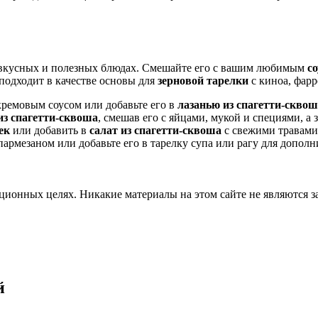
 вкусных и полезных блюдах. Смешайте его с вашим любимым
с
подходит в качестве основы для
зерновой тарелки
с киноа, фарр
ремовым соусом или добавьте его в
лазанью из спагетти-скво
из спагетти-сквоша
, смешав его с яйцами, мукой и специями, а
ек
или добавить в
салат из спагетти-сквоша
с свежими травами
пармезаном или добавьте его в тарелку супа или рагу для дополн
ционных целях. Никакие материалы на этом сайте не являются 
й