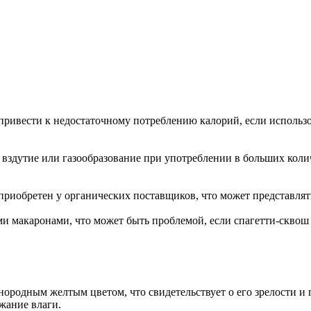
привести к недостаточному потреблению калорий, если использо
к вздутие или газообразование при употреблении в больших коли
приобретен у органических поставщиков, что может представлять
 макаронами, что может быть проблемой, если спагетти-сквош и
нородным желтым цветом, что свидетельствует о его зрелости и
ржание влаги.