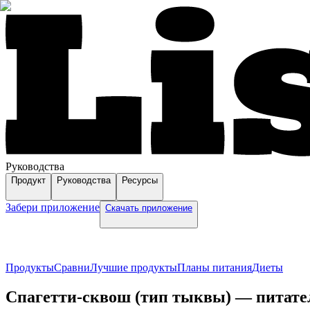
Руководства
Продукт
Руководства
Ресурсы
Забери приложение
Скачать приложение
Продукты
Сравни
Лучшие продукты
Планы питания
Диеты
Спагетти-сквош (тип тыквы) — питател