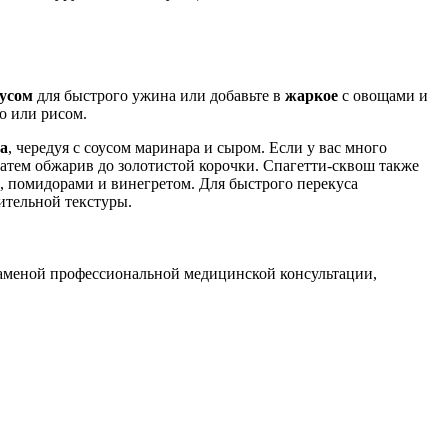
оусом
для быстрого ужина или добавьте в
жаркое
с овощами и
о или рисом.
ша
, чередуя с соусом маринара и сыром. Если у вас много
 затем обжарив до золотистой корочки. Спагетти-сквош также
, помидорами и винегретом. Для быстрого перекуса
ительной текстуры.
заменой профессиональной медицинской консультации,