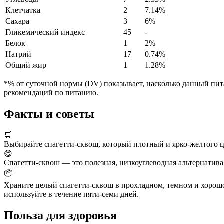
Клетчатка
2
7.14%
Сахара
3
6%
Гликемический индекс
45
-
Белок
1
2%
Натрий
17
0.74%
Общий жир
1
1.28%
*% от суточной нормы (DV) показывает, насколько данный пита
рекомендаций по питанию.
Факты и советы
🛒
Выбирайте спагетти-сквош, который плотный и ярко-желтого ц
😋
Спагетти-сквош — это полезная, низкоуглеводная альтернатива
📦
Храните целый спагетти-сквош в прохладном, темном и хорошо
используйте в течение пяти-семи дней.
Польза для здоровья