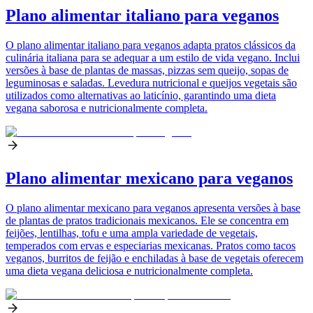
Plano alimentar italiano para veganos
O plano alimentar italiano para veganos adapta pratos clássicos da
culinária italiana para se adequar a um estilo de vida vegano. Inclui
versões à base de plantas de massas, pizzas sem queijo, sopas de
leguminosas e saladas. Levedura nutricional e queijos vegetais são
utilizados como alternativas ao laticínio, garantindo uma dieta
vegana saborosa e nutricionalmente completa.
Plano alimentar mexicano para veganos
O plano alimentar mexicano para veganos apresenta versões à base
de plantas de pratos tradicionais mexicanos. Ele se concentra em
feijões, lentilhas, tofu e uma ampla variedade de vegetais,
temperados com ervas e especiarias mexicanas. Pratos como tacos
veganos, burritos de feijão e enchiladas à base de vegetais oferecem
uma dieta vegana deliciosa e nutricionalmente completa.