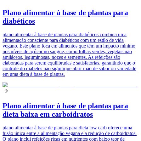
Plano alimentar à base de plantas para
diabéticos
plano alimentar à base de plantas para diabéticos combina uma
alimentação consciente para diabéticos com um estilo de vida
vegano. Este plano foca em alimentos que têm um impacto mínimo
nos níveis de açúcar no sangue, como folhas verdes, vegetais não
amiláceos, leguminosas, nozes e sementes. As refeições são
elaboradas para serem equilibradas e satisfatórias, garantindo que o
controle do diabetes não signifique abrir mão de sabor ou variedade
em uma dieta à base de plantas.
Plano alimentar à base de plantas para
dieta baixa em carboidratos
plano alimentar à base de plantas para dieta low carb oferece uma
fusão única entre a alimentação vegana e a redução de carboidratos.
O plano inclui refeições ricas em nutrientes com baixo teor de