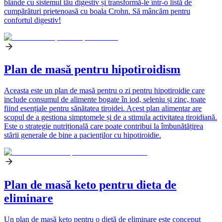
blânde cu sistemul tău digestiv și transformă-le într-o listă de
cumpărături prietenoasă cu boala Crohn. Să mâncăm pentru
confortul digestiv!
Plan de masă pentru hipotiroidism
Aceasta este un plan de masă pentru o zi pentru hipotiroidie care
include consumul de alimente bogate în iod, seleniu și zinc, toate
fiind esențiale pentru sănătatea tiroidei. Acest plan alimentar are
scopul de a gestiona simptomele și de a stimula activitatea tiroidiană.
Este o strategie nutrițională care poate contribui la îmbunătățirea
stării generale de bine a pacienților cu hipotiroidie.
Plan de masă keto pentru dieta de
eliminare
Un plan de masă keto pentru o dietă de eliminare este conceput