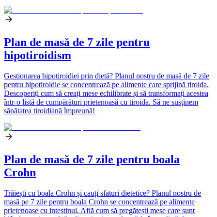
Plan de masă de 7 zile pentru
hipotiroidism
Gestionarea hipotiroidiei prin dietă? Planul nostru de masă de 7 zile
pentru hipotiroidie se concentrează pe alimente care sprijină tiroida.
Descoperiți cum să creați mese echilibrate și să transformați acestea
într-o listă de cumpărături prietenoasă cu tiroida. Să ne susținem
sănătatea tiroidiană împreună!
Plan de masă de 7 zile pentru boala
Crohn
Trăiești cu boala Crohn și cauți sfaturi dietetice? Planul nostru de
masă pe 7 zile pentru boala Crohn se concentrează pe alimente
prietenoase cu intestinul. Află cum să pregătești mese care sunt