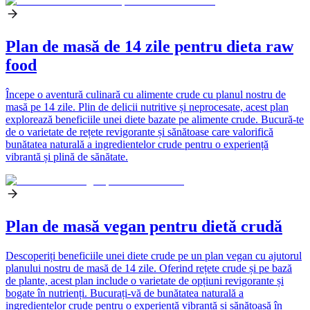
Plan de masă de 14 zile pentru dieta raw
food
Începe o aventură culinară cu alimente crude cu planul nostru de
masă pe 14 zile. Plin de delicii nutritive și neprocesate, acest plan
explorează beneficiile unei diete bazate pe alimente crude. Bucură-te
de o varietate de rețete revigorante și sănătoase care valorifică
bunătatea naturală a ingredientelor crude pentru o experiență
vibrantă și plină de sănătate.
Plan de masă vegan pentru dietă crudă
Descoperiți beneficiile unei diete crude pe un plan vegan cu ajutorul
planului nostru de masă de 14 zile. Oferind rețete crude și pe bază
de plante, acest plan include o varietate de opțiuni revigorante și
bogate în nutrienți. Bucurați-vă de bunătatea naturală a
ingredientelor crude pentru o experiență vibrantă și sănătoasă în