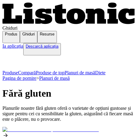
Ghiduri
Produs
Ghiduri
Resurse
Ia aplicația
Descarcă aplicația
Produse
Compară
Produse de top
Planuri de masă
Diete
Pagina de pornire
>
Planuri de masă
Fără gluten
Planurile noastre fără gluten oferă o varietate de opțiuni gustoase și
sigure pentru cei cu sensibilitate la gluten, asigurând că fiecare masă
este o plăcere, nu o provocare.