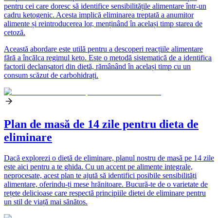
pentru cei care doresc să identifice sensibilitățile alimentare într-un
cadru ketogenic. Acesta implică eliminarea treptată a anumitor
alimente și reintroducerea lor, menținând în același timp starea de
cetoză.
Această abordare este utilă pentru a descoperi reacțiile alimentare
fără a încălca regimul keto. Este o metodă sistematică de a identifica
factorii declanșatori din dietă, rămânând în același timp cu un
consum scăzut de carbohidrați.
Plan de masă de 14 zile pentru dieta de
eliminare
Dacă explorezi o dietă de eliminare, planul nostru de masă pe 14 zile
este aici pentru a te ghida. Cu un accent pe alimente integrale,
neprocesate, acest plan te ajută să identifici posibile sensibilități
alimentare, oferindu-ți mese hrănitoare. Bucură-te de o varietate de
rețete delicioase care respectă principiile dietei de eliminare pentru
un stil de viață mai sănătos.