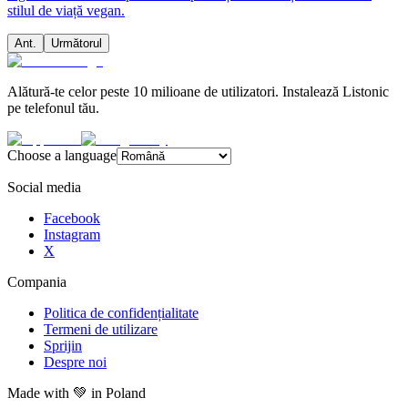
stilul de viață vegan.
Ant.
Următorul
Alătură-te celor peste 10 milioane de utilizatori. Instalează Listonic
pe telefonul tău.
Choose a language
Social media
Facebook
Instagram
X
Compania
Politica de confidențialitate
Termeni de utilizare
Sprijin
Despre noi
Made with
💚
in Poland