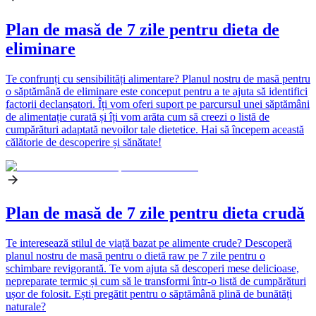
Plan de masă de 7 zile pentru dieta de
eliminare
Te confrunți cu sensibilități alimentare? Planul nostru de masă pentru
o săptămână de eliminare este conceput pentru a te ajuta să identifici
factorii declanșatori. Îți vom oferi suport pe parcursul unei săptămâni
de alimentație curată și îți vom arăta cum să creezi o listă de
cumpărături adaptată nevoilor tale dietetice. Hai să începem această
călătorie de descoperire și sănătate!
Plan de masă de 7 zile pentru dieta crudă
Te interesează stilul de viață bazat pe alimente crude? Descoperă
planul nostru de masă pentru o dietă raw pe 7 zile pentru o
schimbare revigorantă. Te vom ajuta să descoperi mese delicioase,
nepreparate termic și cum să le transformi într-o listă de cumpărături
ușor de folosit. Ești pregătit pentru o săptămână plină de bunătăți
naturale?