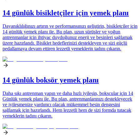
14 günlük bisikletçiler için yemek planı
Dayanıklılığınızı artırın ve performansınızı geliştirin, bisikletçiler için
14 günlük yemek planı ile. Bu plan, uzun sürüşler ve yoğun
antrenmanlar için ihtiyaç duyduğunuz enerji ve besinleri sağlamak
üzere hazırlandı. Bisiklet hedeflerinizi destekleyen ve sizi güçlü
pedallamaya devam ettiren lezzetli yemeklerin tadını çıkarın.
14 günlük boksör yemek planı
Daha sıkı antrenman yapın ve daha hızlı iyileşin, bokscular için 14
Günlük yemek planı ile. Bu plan, antrenmanlarınızı destekleyecek
ve iyileşmenize yardımcı olacak mükemmel besin dengesini
sağlamak için hazırlandı. Hem lezzetli hem de sizi formda tutacak
yemeklerin tadını çıkarın.