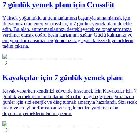
7 günlük yemek planı için CrossFit
Yüksek yoğunluklu antrenmanlarınızı başarıyla tamamlamak için
ihtiyacınız olan enerjiyi crossfit için 7 günlük yemek planı ile elde
edin. Bu plan, antrenmanlarınızı destekleyecek ve toparlanmanıza
yardımcı olacak doğru besin karışımını sağlar. Güçlü kalmanızı ve
en iyi performansınızı sergilemenizi sağlayacak lezzetli yemeklerin
tadını çıkarın.
Kayakçılar için 7 günlük yemek planı
Kayak yaparken kendinizi güvende hissetmek için Kayakçılar için 7
günlük yemek planı'nı kullanın. Bu plan, dağda geçireceğiniz uzun
günler için sizi enerjik ve dinç tutmak amacıyla hazırlandı. Sizi sıcak
tutan ve en iyi performansınızı sergilemenize yardımcı olan
doyurucu yemeklerin tadını çıkarın.