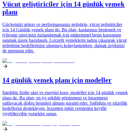
Vücut geliştiriciler için 14 günlük yemek
planı
Güçlerinizi artırın ve performansınızı geliştirin, vücut geliştiriciler
için 14 Günlük yemek planı ile. Bu plan, kaslarınızı beslemek ve
iyileşme sürecinizi hızlandırmak için mükemmel besin karışımını
sunmak üzere hazırlandı. Lezzetli yemeklerin tadını çıkararak vücut
geliştirme hedeflerinize ulaşmayı kolaylaştırırken, damak zevkinizi
de memnun edin.
14 günlük yemek planı için modeller
İstediğin fiziğe ulaş ve enerjini koru, modeller için 14 günlük yemek
planı ile. Bu plan, en iyi şekilde görünmeni ve hissetmeni
sağlayacak doğru besinleri almanı garanti eder. Sağlığını ve güzellik
hedeflerini destekleyen, lezzetten ödün vermeden keyifle
yiyebileceğin yemekler sunar.