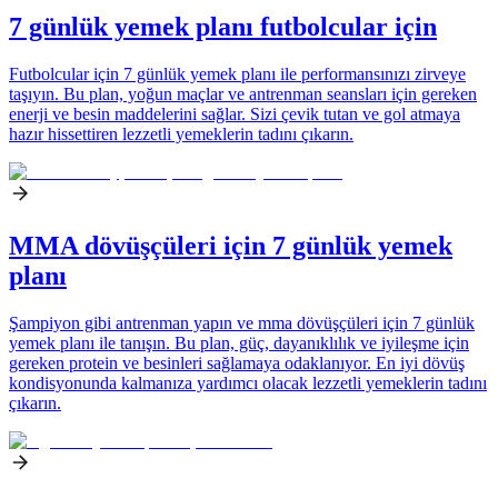
7 günlük yemek planı futbolcular için
Futbolcular için 7 günlük yemek planı ile performansınızı zirveye
taşıyın. Bu plan, yoğun maçlar ve antrenman seansları için gereken
enerji ve besin maddelerini sağlar. Sizi çevik tutan ve gol atmaya
hazır hissettiren lezzetli yemeklerin tadını çıkarın.
MMA dövüşçüleri için 7 günlük yemek
planı
Şampiyon gibi antrenman yapın ve mma dövüşçüleri için 7 günlük
yemek planı ile tanışın. Bu plan, güç, dayanıklılık ve iyileşme için
gereken protein ve besinleri sağlamaya odaklanıyor. En iyi dövüş
kondisyonunda kalmanıza yardımcı olacak lezzetli yemeklerin tadını
çıkarın.