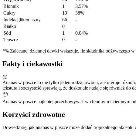
Błonnik
1
3.57%
Cukry
19
38%
Indeks glikemiczny
66
-
Białko
0
-
Sód
1
0.04%
Tłuszcz
0
-
*% Zalecanej dziennej dawki wskazuje, ile składnika odżywczego w po
Fakty i ciekawostki
😋
Ananas w puszce to nie tylko jeden rodzaj owocu, ale oferuje różnor
tekstura i soczystość sprawiają, że doskonale nadaje się również do 
📦
Ananas w puszce najlepiej przechowywać w chłodnym i ciemnym mie
Korzyści zdrowotne
Dowiedz się, jak ananas w puszce może dodać tropikalnego akcentu d