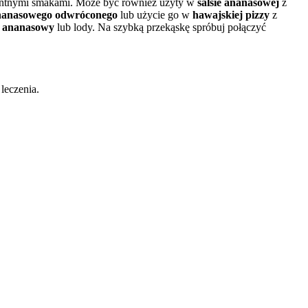
pikantnymi smakami. Może być również użyty w
salsie ananasowej
z
ananasowego odwróconego
lub użycie go w
hawajskiej pizzy
z
t ananasowy
lub lody. Na szybką przekąskę spróbuj połączyć
 leczenia.