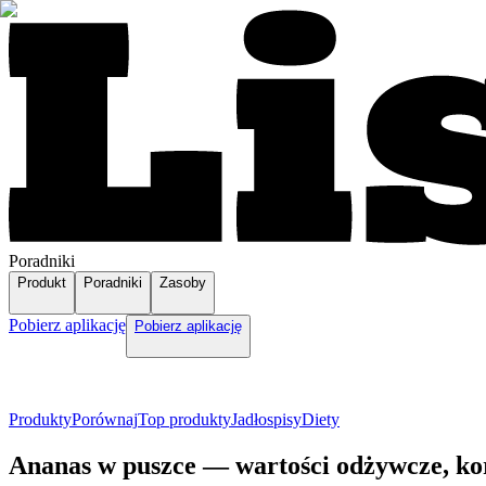
Poradniki
Produkt
Poradniki
Zasoby
Pobierz aplikację
Pobierz aplikację
Produkty
Porównaj
Top produkty
Jadłospisy
Diety
Ananas w puszce — wartości odżywcze, ko