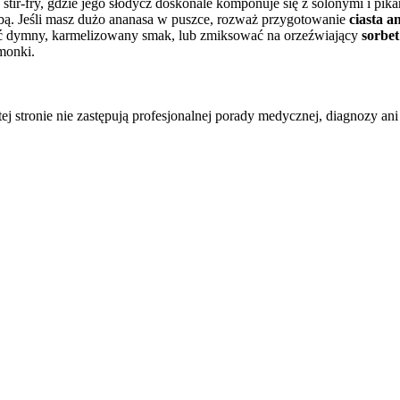
ak stir-fry, gdzie jego słodycz doskonale komponuje się z solonymi i 
ybą. Jeśli masz dużo ananasa w puszce, rozważ przygotowanie
ciasta 
ać dymny, karmelizowany smak, lub zmiksować na orzeźwiający
sorbe
monki.
tej stronie nie zastępują profesjonalnej porady medycznej, diagnozy ani