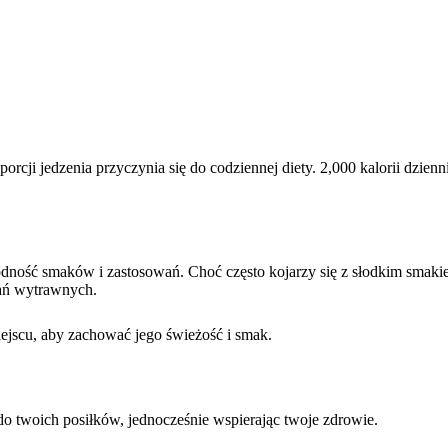
rcji jedzenia przyczynia się do codziennej diety. 2,000 kalorii dzie
odność smaków i zastosowań. Choć często kojarzy się z słodkim smakiem
dań wytrawnych.
jscu, aby zachować jego świeżość i smak.
o twoich posiłków, jednocześnie wspierając twoje zdrowie.