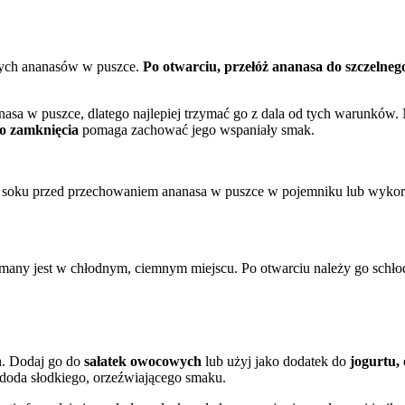
rtych ananasów w puszce.
Po otwarciu, przełóż ananasa do szczelne
asa w puszce, dlatego najlepiej trzymać go z dala od tych warunków.
o zamknięcia
pomaga zachować jego wspaniały smak.
 soku przed przechowaniem ananasa w puszce w pojemniku lub wykorzy
rzymany jest w chłodnym, ciemnym miejscu. Po otwarciu należy go schło
h. Dodaj go do
sałatek owocowych
lub użyj jako dodatek do
jogurtu,
 doda słodkiego, orzeźwiającego smaku.