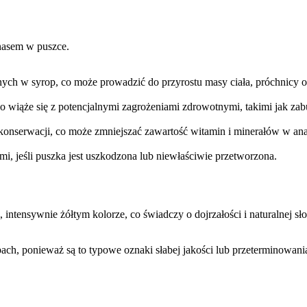
nasem w puszce.
ych w syrop, co może prowadzić do przyrostu masy ciała, próchnicy 
o wiąże się z potencjalnymi zagrożeniami zdrowotnymi, takimi jak za
onserwacji, co może zmniejszać zawartość witamin i minerałów w ana
i, jeśli puszka jest uszkodzona lub niewłaściwie przetworzona.
 intensywnie żółtym kolorze, co świadczy o dojrzałości i naturalnej 
ch, ponieważ są to typowe oznaki słabej jakości lub przeterminowani