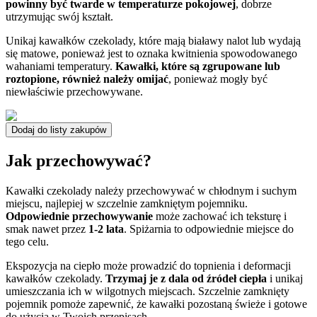
powinny być twarde w temperaturze pokojowej
, dobrze
utrzymując swój kształt.
Unikaj kawałków czekolady, które mają białawy nalot lub wydają
się matowe, ponieważ jest to oznaka kwitnienia spowodowanego
wahaniami temperatury.
Kawałki, które są zgrupowane lub
roztopione, również należy omijać
, ponieważ mogły być
niewłaściwie przechowywane.
Dodaj do listy zakupów
Jak przechowywać?
Kawałki czekolady należy przechowywać w chłodnym i suchym
miejscu, najlepiej w szczelnie zamkniętym pojemniku.
Odpowiednie przechowywanie
może zachować ich teksturę i
smak nawet przez
1-2 lata
. Spiżarnia to odpowiednie miejsce do
tego celu.
Ekspozycja na ciepło może prowadzić do topnienia i deformacji
kawałków czekolady.
Trzymaj je z dala od źródeł ciepła
i unikaj
umieszczania ich w wilgotnych miejscach. Szczelnie zamknięty
pojemnik pomoże zapewnić, że kawałki pozostaną świeże i gotowe
do użycia w Twoich przepisach.