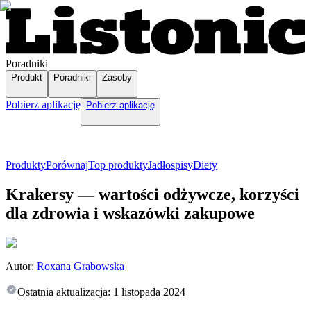
Poradniki
Produkt
Poradniki
Zasoby
Pobierz aplikację
Pobierz aplikację
Produkty
Porównaj
Top produkty
Jadłospisy
Diety
Krakersy — wartości odżywcze, korzyści
dla zdrowia i wskazówki zakupowe
Autor:
Roxana Grabowska
Ostatnia aktualizacja:
1 listopada 2024