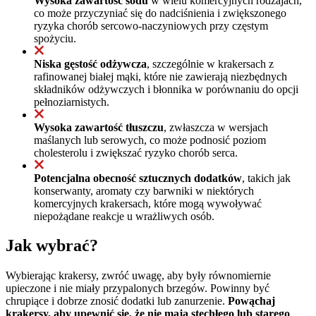
Wysoka zawartość sodu
w wielu komercyjnych rodzajach,
co może przyczyniać się do nadciśnienia i zwiększonego
ryzyka chorób sercowo-naczyniowych przy częstym
spożyciu.
Niska gęstość odżywcza
, szczególnie w krakersach z
rafinowanej białej mąki, które nie zawierają niezbędnych
składników odżywczych i błonnika w porównaniu do opcji
pełnoziarnistych.
Wysoka zawartość tłuszczu
, zwłaszcza w wersjach
maślanych lub serowych, co może podnosić poziom
cholesterolu i zwiększać ryzyko chorób serca.
Potencjalna obecność sztucznych dodatków
, takich jak
konserwanty, aromaty czy barwniki w niektórych
komercyjnych krakersach, które mogą wywoływać
niepożądane reakcje u wrażliwych osób.
Jak wybrać?
Wybierając krakersy, zwróć uwagę, aby były równomiernie
upieczone i nie miały przypalonych brzegów. Powinny być
chrupiące i dobrze znosić dodatki lub zanurzenie.
Powąchaj
krakersy, aby upewnić się, że nie mają stęchłego lub starego