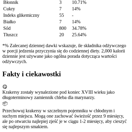
Błonnik
3
10.71%
Cukry
7
14%
Indeks glikemiczny
55
-
Białko
7
14%
Sód
800
34.78%
Tłuszcz
20
25.64%
*% Zalecanej dziennej dawki wskazuje, ile składnika odżywczego
w porcji jedzenia przyczynia się do codziennej diety. 2,000 kalorii
dziennie jest używane jako ogólna porada dotycząca wartości
odżywczych.
Fakty i ciekawostki
😋
Krakersy zostały wynalezione pod koniec XVIII wieku jako
długoterminowy zamiennik chleba dla marynarzy.
📦
Przechowuj krakersy w szczelnym pojemniku w chłodnym i
suchym miejscu. Mogą one zachować świeżość przez 9 miesięcy,
ale po otwarciu najlepiej zjeść je w ciągu 1-2 miesięcy, aby cieszyć
się najlepszym smakiem.