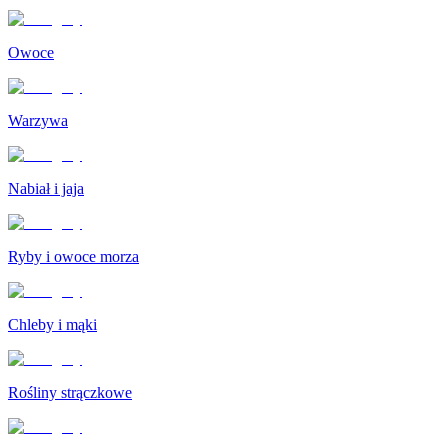
Owoce
Warzywa
Nabiał i jaja
Ryby i owoce morza
Chleby i mąki
Rośliny strączkowe