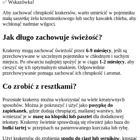
✅ Wskazówka!
Aby zachować chrupkość krakersów, warto umieścić w pojemniku
małą saszetkę żelu krzemionkowego lub suchy kawałek chleba, aby
wchłonąć nadmiar wilgoci.
Jak długo zachowuje świeżość?
Krakersy mogą zachować świeżość przez
6-9 miesięcy
, jeśli są
przechowywane w szczelnym pojemniku w chłodnym i suchym
miejscu. Po otwarciu najlepiej spożyć je w ciągu
1-2 miesięcy
, aby
cieszyć się ich optymalnym smakiem. Odpowiednie
przechowywanie pomaga zachować ich chrupkość i aromat.
Co zrobić z resztkami?
Pozostałe krakersy można wykorzystać na wiele kreatywnych
sposobów. Można je pokruszyć i użyć jako
posypkę do
zapiekanek
, gdzie dodają chrupiącej, maślanej warstwy, lub
wmieszać je w
masę na klopsiki lub pasztet
dla dodatkowej
tekstury. Krakersy świetnie sprawdzają się również jako baza do
bułki tartej
w przepisach na panierowanego kurczaka lub rybę.
Użyj krakersów do zrobienia
spodu do ciast lub serników
, krusząc