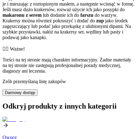
je i mieszając z roztopionym masłem, a następnie wcisnąć w formę.
Jeśli masz dużo krakersów, rozważ użycie ich jako posypki do
makaronu z serem
lub dodanie ich do
farszu
do warzyw.
Krakersy można również pokruszyć i dodać do
zup
jako środek
zagęszczający lub podać jako przekąskę z ulubionymi dipami. Na
szybkie przystawki, nałóż na krakersy ser, wędliny lub pasty i
podawaj jako kanapki.
👨‍⚕️️ Ważne!
Treści na tej stronie mają charakter informacyjny. Żadne materiały
na tej stronie nie zastępują profesjonalnej porady medycznej,
diagnozy ani leczenia.
Zrób przemyślaną listę zakupów
Darmowy dostęp
Odkryj produkty z innych kategorii
Owoce