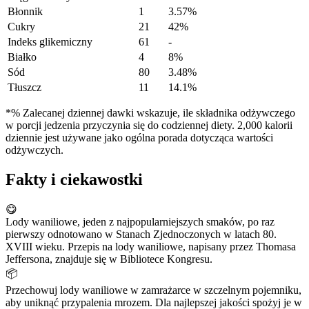
Błonnik
1
3.57%
Cukry
21
42%
Indeks glikemiczny
61
-
Białko
4
8%
Sód
80
3.48%
Tłuszcz
11
14.1%
*% Zalecanej dziennej dawki wskazuje, ile składnika odżywczego
w porcji jedzenia przyczynia się do codziennej diety. 2,000 kalorii
dziennie jest używane jako ogólna porada dotycząca wartości
odżywczych.
Fakty i ciekawostki
😋
Lody waniliowe, jeden z najpopularniejszych smaków, po raz
pierwszy odnotowano w Stanach Zjednoczonych w latach 80.
XVIII wieku. Przepis na lody waniliowe, napisany przez Thomasa
Jeffersona, znajduje się w Bibliotece Kongresu.
📦
Przechowuj lody waniliowe w zamrażarce w szczelnym pojemniku,
aby uniknąć przypalenia mrozem. Dla najlepszej jakości spożyj je w