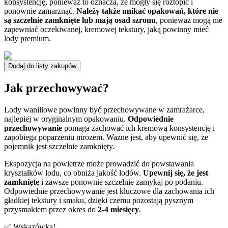
konsystencję, ponieważ to oznacza, że mogły się roztopić i
ponownie zamarznąć.
Należy także unikać opakowań, które nie
są szczelnie zamknięte lub mają osad szronu
, ponieważ mogą nie
zapewniać oczekiwanej, kremowej tekstury, jaką powinny mieć
lody premium.
Dodaj do listy zakupów
Jak przechowywać?
Lody waniliowe powinny być przechowywane w zamrażarce,
najlepiej w oryginalnym opakowaniu.
Odpowiednie
przechowywanie
pomaga zachować ich kremową konsystencję i
zapobiega poparzeniu mrozem. Ważne jest, aby upewnić się, że
pojemnik jest szczelnie zamknięty.
Ekspozycja na powietrze może prowadzić do powstawania
kryształków lodu, co obniża jakość lodów.
Upewnij się, że jest
zamknięte
i zawsze ponownie szczelnie zamykaj po podaniu.
Odpowiednie przechowywanie jest kluczowe dla zachowania ich
gładkiej tekstury i smaku, dzięki czemu pozostają pysznym
przysmakiem przez okres do
2-4 miesięcy
.
✅ Wskazówka!