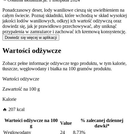
Ponadczasowy deser, lody waniliowe cieszą się uwielbieniem na
całym świecie. Poznaj składniki, które wchodzą w skład wysokiej
jakości lodów waniliowych, odkryj ich wartość odżywczą oraz
dowiedz się, jak je prawidłowo przechowywać, aby uniknąć
przypalenia w zamrażarce i zachować ich kremową konsystencję.
Dowiedz się więcej w aplikacji
Wartości odżywcze
Zobacz pełne informacje odżywcze tego produktu, w tym kalorie,
tłuszcze, węglowodany i białka na 100 gramów produktu.
Wartości odżywcze
Zawartość na
100 g
Kalorie
🔥 207 kcal
Wartości odżywcze na
100
%
zalecanej dziennej
Value
g
dawki
*
Węglowodany
24
8.73%