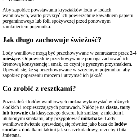
Aby zapobiec powstawaniu kryształków lodu w lodach
waniliowych, warto przykryć ich powierzchnię kawałkiem papieru
pergaminowego lub folii spożywczej przed ponownym
zamknięciem pojemnika.
Jak długo zachowuje świeżość?
Lody waniliowe mogą być przechowywane w zamrażarce przez
2-4
miesiące
. Odpowiednie przechowywanie pomaga zachować ich
kremową konsystencję i smak, co czyni je pysznym przysmakiem.
Upewnij się, że są przechowywane w szczelnym pojemniku, aby
zapobiec poparzeniu mrozem i utrzymać ich jakość.
Co zrobić z resztkami?
Pozostałości lodów waniliowych można wykorzystać w różnych
słodkich i rozpieszczających potrawach. Nałóż je na
ciasta, torty
lub brownie
dla klasycznego deseru, lub zmiksuj z mlekiem i
ulubionymi smakami, aby przygotować
milkshake
. Lody
waniliowe świetnie sprawdzają się również jako baza do
lodów
sundae
z dodatkami takimi jak sos czekoladowy, orzechy i bita
śmietana.