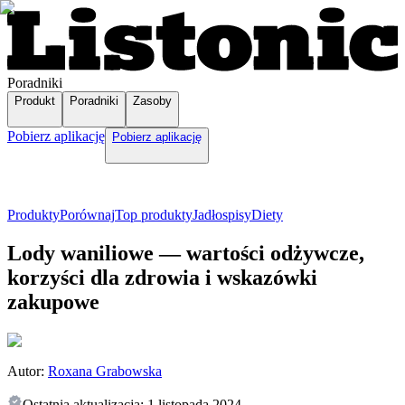
Poradniki
Produkt
Poradniki
Zasoby
Pobierz aplikację
Pobierz aplikację
Produkty
Porównaj
Top produkty
Jadłospisy
Diety
Lody waniliowe — wartości odżywcze,
korzyści dla zdrowia i wskazówki
zakupowe
Autor:
Roxana Grabowska
Ostatnia aktualizacja:
1 listopada 2024