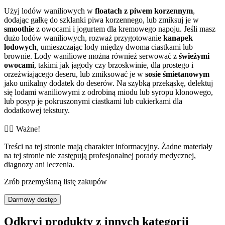
Użyj lodów waniliowych w
floatach z piwem korzennym
,
dodając gałkę do szklanki piwa korzennego, lub zmiksuj je w
smoothie
z owocami i jogurtem dla kremowego napoju. Jeśli masz
dużo lodów waniliowych, rozważ przygotowanie
kanapek
lodowych
, umieszczając lody między dwoma ciastkami lub
brownie. Lody waniliowe można również serwować z
świeżymi
owocami
, takimi jak jagody czy brzoskwinie, dla prostego i
orzeźwiającego deseru, lub zmiksować je w
sosie śmietanowym
jako unikalny dodatek do deserów. Na szybką przekąskę, delektuj
się lodami waniliowymi z odrobiną miodu lub syropu klonowego,
lub posyp je pokruszonymi ciastkami lub cukierkami dla
dodatkowej tekstury.
👨‍⚕️️ Ważne!
Treści na tej stronie mają charakter informacyjny. Żadne materiały
na tej stronie nie zastępują profesjonalnej porady medycznej,
diagnozy ani leczenia.
Zrób przemyślaną listę zakupów
Darmowy dostęp
Odkryj produkty z innych kategorii