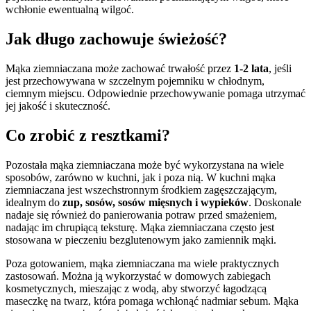
wchłonie ewentualną wilgoć.
Jak długo zachowuje świeżość?
Mąka ziemniaczana może zachować trwałość przez
1-2 lata
, jeśli
jest przechowywana w szczelnym pojemniku w chłodnym,
ciemnym miejscu. Odpowiednie przechowywanie pomaga utrzymać
jej jakość i skuteczność.
Co zrobić z resztkami?
Pozostała mąka ziemniaczana może być wykorzystana na wiele
sposobów, zarówno w kuchni, jak i poza nią. W kuchni mąka
ziemniaczana jest wszechstronnym środkiem zagęszczającym,
idealnym do
zup, sosów, sosów mięsnych i wypieków
. Doskonale
nadaje się również do panierowania potraw przed smażeniem,
nadając im chrupiącą teksturę. Mąka ziemniaczana często jest
stosowana w pieczeniu bezglutenowym jako zamiennik mąki.
Poza gotowaniem, mąka ziemniaczana ma wiele praktycznych
zastosowań. Można ją wykorzystać w domowych zabiegach
kosmetycznych, mieszając z wodą, aby stworzyć łagodzącą
maseczkę na twarz, która pomaga wchłonąć nadmiar sebum. Mąka