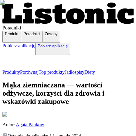
Poradniki
Produkt
Poradniki
Zasoby
Pobierz aplikację
Pobierz aplikację
Produkty
Porównaj
Top produkty
Jadłospisy
Diety
Mąka ziemniaczana — wartości
odżywcze, korzyści dla zdrowia i
wskazówki zakupowe
Autor:
Agata Pankow
Ostatnia aktualizacja:
1 listopada 2024