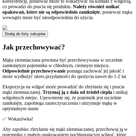
konsystencję, ponieważ może to wskazywać na kontakt z wilgocią,
co prowadzi do psucia się produktu.
Należy również unikać
opakowań, które nie są odpowiednio zamknięte
, ponieważ mąka
wewnątrz może być nieodpowiednia do użycia.
Dodaj do listy zakupów
Jak przechowywać?
Mąka ziemniaczana powinna być przechowywana w szczelnie
zamkniętym pojemniku w chłodnym, ciemnym miejscu.
Odpowiednie przechowywanie
pomaga zachować jej jakość i
może wydłużyć okres przydatności do spożycia nawet do 1-2 lat
Ekspozycja na wilgoć może prowadzić do zbrylania się i psucia
mąki ziemniaczanej.
Trzymaj ją z dala od źródeł ciepła
i unikaj
wilgotnych miejsc. Upewnienie się, że pojemnik jest szczelnie
zamknięty, zapobiega zanieczyszczeniu i utrzymuje mąkę w
optymalnym stanie
✅ Wskazówka!
Aby zapobiec zbrylaniu się mąki ziemniaczanej, przechowuj ją w
pojemniku z małym opakowaniem pochłaniającym wilgoć, które