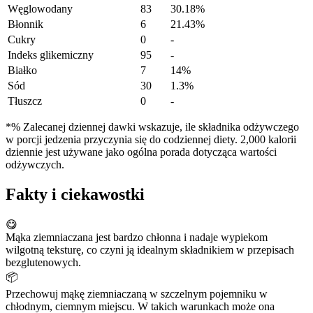
Węglowodany
83
30.18%
Błonnik
6
21.43%
Cukry
0
-
Indeks glikemiczny
95
-
Białko
7
14%
Sód
30
1.3%
Tłuszcz
0
-
*% Zalecanej dziennej dawki wskazuje, ile składnika odżywczego
w porcji jedzenia przyczynia się do codziennej diety. 2,000 kalorii
dziennie jest używane jako ogólna porada dotycząca wartości
odżywczych.
Fakty i ciekawostki
😋
Mąka ziemniaczana jest bardzo chłonna i nadaje wypiekom
wilgotną teksturę, co czyni ją idealnym składnikiem w przepisach
bezglutenowych.
📦
Przechowuj mąkę ziemniaczaną w szczelnym pojemniku w
chłodnym, ciemnym miejscu. W takich warunkach może ona