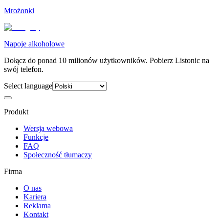
Mrożonki
Napoje alkoholowe
Dołącz do ponad 10 milionów użytkowników. Pobierz Listonic na
swój telefon.
Select language
Produkt
Wersja webowa
Funkcje
FAQ
Społeczność tłumaczy
Firma
O nas
Kariera
Reklama
Kontakt