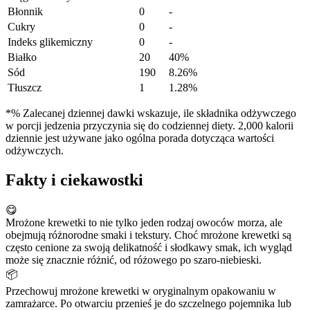
Błonnik
0
-
Cukry
0
-
Indeks glikemiczny
0
-
Białko
20
40%
Sód
190
8.26%
Tłuszcz
1
1.28%
*% Zalecanej dziennej dawki wskazuje, ile składnika odżywczego
w porcji jedzenia przyczynia się do codziennej diety. 2,000 kalorii
dziennie jest używane jako ogólna porada dotycząca wartości
odżywczych.
Fakty i ciekawostki
😋
Mrożone krewetki to nie tylko jeden rodzaj owoców morza, ale
obejmują różnorodne smaki i tekstury. Choć mrożone krewetki są
często cenione za swoją delikatność i słodkawy smak, ich wygląd
może się znacznie różnić, od różowego po szaro-niebieski.
📦
Przechowuj mrożone krewetki w oryginalnym opakowaniu w
zamrażarce. Po otwarciu przenieś je do szczelnego pojemnika lub