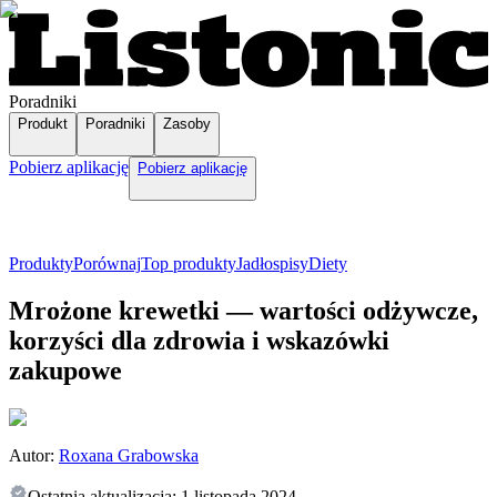
Poradniki
Produkt
Poradniki
Zasoby
Pobierz aplikację
Pobierz aplikację
Produkty
Porównaj
Top produkty
Jadłospisy
Diety
Mrożone krewetki — wartości odżywcze,
korzyści dla zdrowia i wskazówki
zakupowe
Autor:
Roxana Grabowska
Ostatnia aktualizacja:
1 listopada 2024