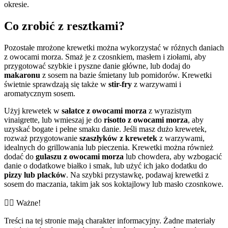
okresie.
Co zrobić z resztkami?
Pozostałe mrożone krewetki można wykorzystać w różnych daniach
z owocami morza. Smaż je z czosnkiem, masłem i ziołami, aby
przygotować szybkie i pyszne danie główne, lub dodaj do
makaronu
z sosem na bazie śmietany lub pomidorów. Krewetki
świetnie sprawdzają się także w
stir-fry
z warzywami i
aromatycznym sosem.
Użyj krewetek w
sałatce z owocami morza
z wyrazistym
vinaigrette, lub wmieszaj je do
risotto z owocami morza
, aby
uzyskać bogate i pełne smaku danie. Jeśli masz dużo krewetek,
rozważ przygotowanie
szaszłyków z krewetek
z warzywami,
idealnych do grillowania lub pieczenia. Krewetki można również
dodać do
gulaszu z owocami morza
lub chowdera, aby wzbogacić
danie o dodatkowe białko i smak, lub użyć ich jako dodatku do
pizzy lub placków
. Na szybki przystawkę, podawaj krewetki z
sosem do maczania, takim jak sos koktajlowy lub masło czosnkowe.
👨‍⚕️️ Ważne!
Treści na tej stronie mają charakter informacyjny. Żadne materiały