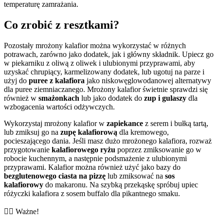
temperaturę zamrażania.
Co zrobić z resztkami?
Pozostały mrożony kalafior można wykorzystać w różnych
potrawach, zarówno jako dodatek, jak i główny składnik. Upiecz go
w piekarniku z oliwą z oliwek i ulubionymi przyprawami, aby
uzyskać chrupiący, karmelizowany dodatek, lub ugotuj na parze i
użyj do
puree z kalafiora
jako niskowęglowodanowej alternatywy
dla puree ziemniaczanego. Mrożony kalafior świetnie sprawdzi się
również w
smażonkach
lub jako dodatek do
zup i gulaszy
dla
wzbogacenia wartości odżywczych.
Wykorzystaj mrożony kalafior w
zapiekance
z serem i bułką tartą,
lub zmiksuj go na
zupę kalafiorową
dla kremowego,
pocieszającego dania. Jeśli masz dużo mrożonego kalafiora, rozważ
przygotowanie
kalafiorowego ryżu
poprzez zmiksowanie go w
robocie kuchennym, a następnie podsmażenie z ulubionymi
przyprawami. Kalafior można również użyć jako bazy do
bezglutenowego ciasta na pizzę
lub zmiksować na
sos
kalafiorowy
do makaronu. Na szybką przekąskę spróbuj upiec
różyczki kalafiora z sosem buffalo dla pikantnego smaku.
👨‍⚕️️ Ważne!