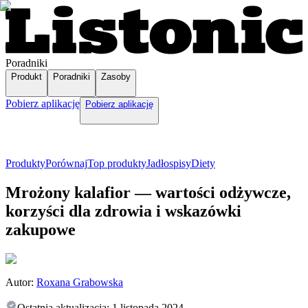
Poradniki
Produkt
Poradniki
Zasoby
Pobierz aplikację
Pobierz aplikację
Produkty
Porównaj
Top produkty
Jadłospisy
Diety
Mrożony kalafior — wartości odżywcze,
korzyści dla zdrowia i wskazówki
zakupowe
Autor:
Roxana Grabowska
Ostatnia aktualizacja:
1 listopada 2024