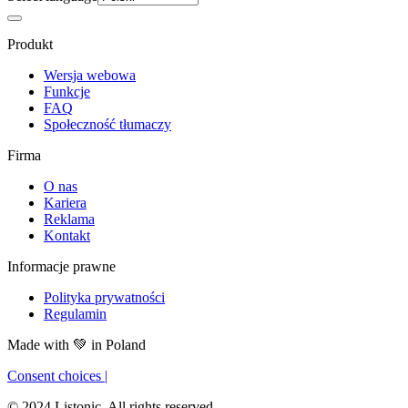
Produkt
Wersja webowa
Funkcje
FAQ
Społeczność tłumaczy
Firma
O nas
Kariera
Reklama
Kontakt
Informacje prawne
Polityka prywatności
Regulamin
Made with
💚
in Poland
Consent choices
|
© 2024 Listonic. All rights reserved.