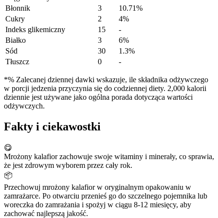
Błonnik
3
10.71%
Cukry
2
4%
Indeks glikemiczny
15
-
Białko
3
6%
Sód
30
1.3%
Tłuszcz
0
-
*% Zalecanej dziennej dawki wskazuje, ile składnika odżywczego
w porcji jedzenia przyczynia się do codziennej diety. 2,000 kalorii
dziennie jest używane jako ogólna porada dotycząca wartości
odżywczych.
Fakty i ciekawostki
😋
Mrożony kalafior zachowuje swoje witaminy i minerały, co sprawia,
że jest zdrowym wyborem przez cały rok.
📦
Przechowuj mrożony kalafior w oryginalnym opakowaniu w
zamrażarce. Po otwarciu przenieś go do szczelnego pojemnika lub
woreczka do zamrażania i spożyj w ciągu 8-12 miesięcy, aby
zachować najlepszą jakość.