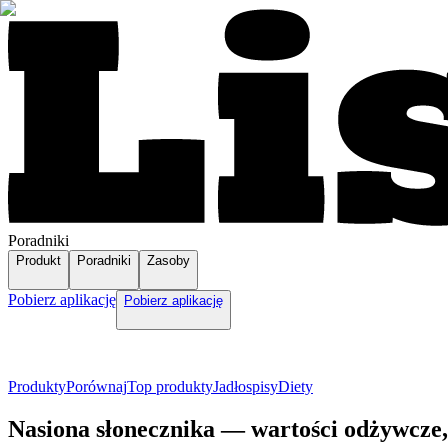
Poradniki
Produkt
Poradniki
Zasoby
Pobierz aplikację
Pobierz aplikację
Produkty
Porównaj
Top produkty
Jadłospisy
Diety
Nasiona słonecznika — wartości odżywcze,