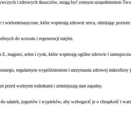
żywczych i zdrowych tłuszczów, mogą być cennym uzupełnieniem Twoj
ne i wielonienasycone, które wspierają zdrowie serca, obniżając poziom 
bnych do wzrostu i regeneracji mięśni.
na E, magnez, selen i cynk, które wspierają ogólne zdrowie i samopoczu
wiennego, regularnym wypróżnieniom i utrzymaniu zdrowej mikroflory j
zm przed wolnymi rodnikami i zmniejszają stan zapalny.
do sałatek, jogurtów i wypieków, aby wzbogacić je o chrupkość i war