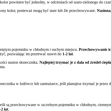
 kolor powinien być jednolity, w odcieniach od szaro-zielonego do cza
niony kolor, ponieważ mogą być stare lub źle przechowywane.
Nasiona
niętym pojemniku w chłodnym i suchym miejscu.
Przechowywanie ic
łużyć, pozwalając im przetrwać nawet do
1-2 lat
.
kości nasion słonecznika.
Najlepiej trzymać je z dala od źródeł ciepł
nia.
cznika w lodówce lub zamrażarce, jeśli planujesz trzymać je przez d
 jeśli są przechowywane w szczelnym pojemniku w chłodnym, ciemnym 
-2 lat
.