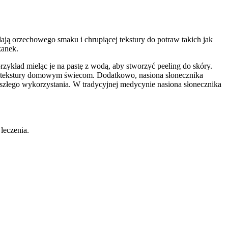
ają orzechowego smaku i chrupiącej tekstury do potraw takich jak
kanek.
kład mieląc je na pastę z wodą, aby stworzyć peeling do skóry.
e tekstury domowym świecom. Dodatkowo, nasiona słonecznika
zyszłego wykorzystania. W tradycyjnej medycynie nasiona słonecznika
 leczenia.