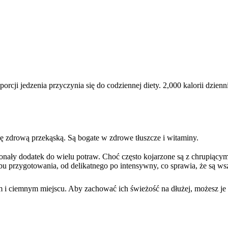
rcji jedzenia przyczynia się do codziennej diety. 2,000 kalorii dzie
 się zdrową przekąską. Są bogate w zdrowe tłuszcze i witaminy.
konały dodatek do wielu potraw. Choć często kojarzone są z chrupiąc
bu przygotowania, od delikatnego po intensywny, co sprawia, że są w
 ciemnym miejscu. Aby zachować ich świeżość na dłużej, możesz je sc