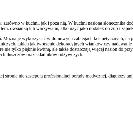
 zarówno w kuchni, jak i poza nią. W kuchni nasiona słonecznika dod
rtem, owsianką lub warzywami, albo użyć jako dodatek do zup i zapie
. Można je wykorzystać w domowych zabiegach kosmetycznych, na przy
elniczych, takich jak tworzenie dekoracyjnych wianków czy nadawani
 nie tylko pięknie kwitną, ale także dostarczają więcej nasion do pr
wych tłuszczów oraz składników odżywczych.
tej stronie nie zastępują profesjonalnej porady medycznej, diagnozy ani