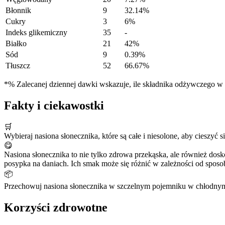
Błonnik
9
32.14%
Cukry
3
6%
Indeks glikemiczny
35
-
Białko
21
42%
Sód
9
0.39%
Tłuszcz
52
66.67%
*% Zalecanej dziennej dawki wskazuje, ile składnika odżywczego w po
Fakty i ciekawostki
🛒
Wybieraj nasiona słonecznika, które są całe i niesolone, aby cieszyć
😋
Nasiona słonecznika to nie tylko zdrowa przekąska, ale również dos
posypka na daniach. Ich smak może się różnić w zależności od sposo
📦
Przechowuj nasiona słonecznika w szczelnym pojemniku w chłodnym i
Korzyści zdrowotne