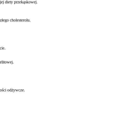
ej diety przekąskowej.
złego cholesterolu.
cie.
elitowej.
tości odżywcze.