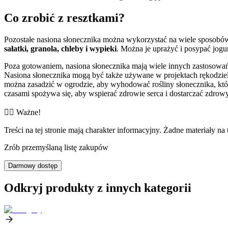
Co zrobić z resztkami?
Pozostałe nasiona słonecznika można wykorzystać na wiele sposobów,
sałatki, granola, chleby i wypieki
. Można je uprażyć i posypać jogu
Poza gotowaniem, nasiona słonecznika mają wiele innych zastosowań
Nasiona słonecznika mogą być także używane w projektach rękodzi
można zasadzić w ogrodzie, aby wyhodować rośliny słonecznika, które
czasami spożywa się, aby wspierać zdrowie serca i dostarczać zdro
👨‍⚕️️ Ważne!
Treści na tej stronie mają charakter informacyjny. Żadne materiały na 
Zrób przemyślaną listę zakupów
Darmowy dostęp
Odkryj produkty z innych kategorii