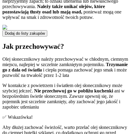
nieprzyjemny zapach; to oznaki utlenienia lub niewłaściwego
przechowywania.
Należy także unikać olejów, które
pozostawiają tłusty osad lub mają osad,
ponieważ mogą one
wpływać na smak i zdrowotność twoich potraw.
Dodaj do listy zakupów
Jak przechowywać?
Olej słonecznikowy należy przechowywać w chłodnym, ciemnym
miejscu, najlepiej w szczelnie zamkniętym pojemniku.
Trzymanie
go z dala od światła
i ciepła pomaga zachować jego smak i może
pozwolić na trwałość przez 1-2 lata
W kontakcie z powietrzem i światłem olej słonecznikowy może
szybciej jełczeć.
Nie przechowuj go w pobliżu kuchenki
ani w
bezpośrednim świetle słonecznym. Zawsze upewnij się, że
pojemnik jest szczelnie zamknięty, aby zachować jego jakość i
zapobiec utlenianiu
✅ Wskazówka!
Aby dłużej zachować świeżość, warto przelać olej słonecznikowy
do ciemnej butelki szklanej, co dodatkowo ochroni go przed