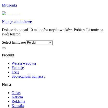
Mrożonki
Napoje alkoholowe
Dołącz do ponad 10 milionów użytkowników. Pobierz Listonic na
swój telefon.
Select language
Produkt
Wersja webowa
Funkcje
FAQ
Społeczność tłumaczy
Firma
O nas
Kariera
Reklama
Kontakt