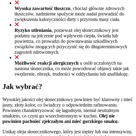
Wysoka zawartość tłuszczu
, chociaż głównie zdrowych
tłuszczów, nadmierne spożycie może nadal prowadzić do
zwiększenia kaloryczności diety i przyrostu masy ciała.
Ryzyko utleniania
, ponieważ olej słonecznikowy jest
podatny na jełczenie pod wpływem ciepła, światła lub
powietrza, co prowadzi do powstawania szkodliwych
związków mogących przyczynić się do długoterminowych
zagrożeń zdrowotnych.
Możliwość reakcji alergicznych
u osób uczulonych na
nasiona słonecznika, co może powodować objawy takie jak
swędzenie, obrzęk, trudności w oddychaniu lub anafilaksję.
Jak wybrać?
Wysokiej jakości olej słonecznikowy powinien być klarowny i mieć
jasny, złoty kolor, co świadczy o odpowiednim rafinowaniu.
Powinien charakteryzować się łagodnym, niemal neutralnym
smakiem, co czyni go wszechstronnym w kuchni.
Olej nie
powinien pachnieć zjełczałym ani mieć gorzkiego smaku.
Unikaj oleju słonecznikowego, który jest mętny lub ma intensywny,