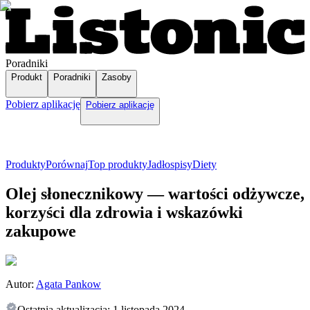
Poradniki
Produkt
Poradniki
Zasoby
Pobierz aplikację
Pobierz aplikację
Produkty
Porównaj
Top produkty
Jadłospisy
Diety
Olej słonecznikowy — wartości odżywcze,
korzyści dla zdrowia i wskazówki
zakupowe
Autor:
Agata Pankow
Ostatnia aktualizacja:
1 listopada 2024