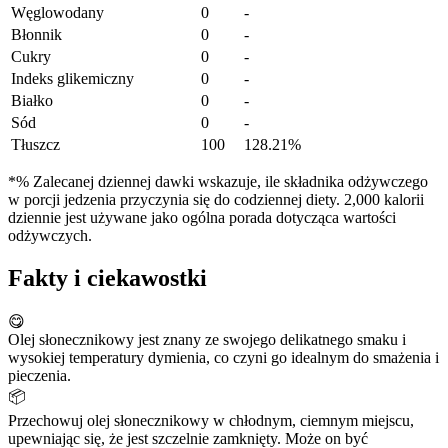
Węglowodany
0
-
Błonnik
0
-
Cukry
0
-
Indeks glikemiczny
0
-
Białko
0
-
Sód
0
-
Tłuszcz
100
128.21%
*% Zalecanej dziennej dawki wskazuje, ile składnika odżywczego
w porcji jedzenia przyczynia się do codziennej diety. 2,000 kalorii
dziennie jest używane jako ogólna porada dotycząca wartości
odżywczych.
Fakty i ciekawostki
😋
Olej słonecznikowy jest znany ze swojego delikatnego smaku i
wysokiej temperatury dymienia, co czyni go idealnym do smażenia i
pieczenia.
📦
Przechowuj olej słonecznikowy w chłodnym, ciemnym miejscu,
upewniając się, że jest szczelnie zamknięty. Może on być