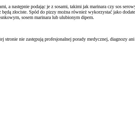
ami, a następnie podając je z sosami, takimi jak marinara czy sos sero
, aż będą złociste. Spód do pizzy można również wykorzystać jako doda
zosnkowym, sosem marinara lub ulubionym dipem.
tej stronie nie zastępują profesjonalnej porady medycznej, diagnozy ani