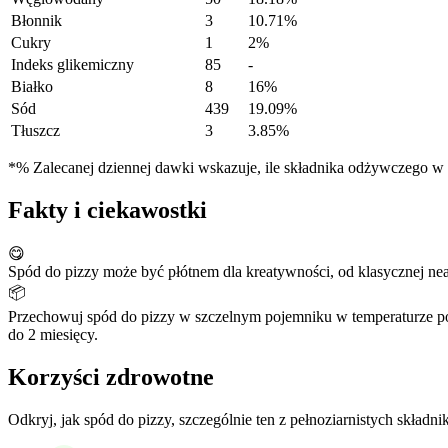
Błonnik
3
10.71%
Cukry
1
2%
Indeks glikemiczny
85
-
Białko
8
16%
Sód
439
19.09%
Tłuszcz
3
3.85%
*% Zalecanej dziennej dawki wskazuje, ile składnika odżywczego w po
Fakty i ciekawostki
😋
Spód do pizzy może być płótnem dla kreatywności, od klasycznej neap
📦
Przechowuj spód do pizzy w szczelnym pojemniku w temperaturze po
do 2 miesięcy.
Korzyści zdrowotne
Odkryj, jak spód do pizzy, szczególnie ten z pełnoziarnistych skład