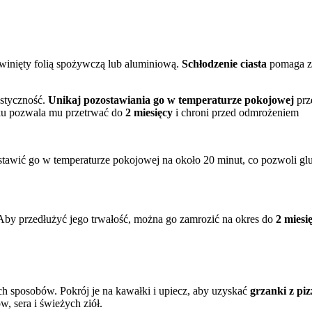
inięty folią spożywczą lub aluminiową.
Schłodzenie ciasta
pomaga za
astyczność.
Unikaj pozostawiania go w temperaturze pokojowej
prz
ku pozwala mu przetrwać do
2 miesięcy
i chroni przed odmrożeniem
awić go w temperaturze pokojowej na około 20 minut, co pozwoli glute
 Aby przedłużyć jego trwałość, można go zamrozić na okres do
2 miesi
h sposobów. Pokrój je na kawałki i upiecz, aby uzyskać
grzanki z piz
, sera i świeżych ziół.