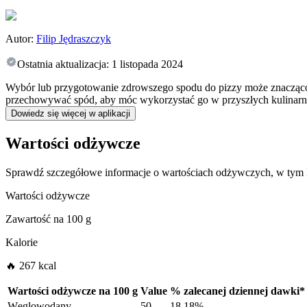
Autor:
Filip Jędraszczyk
Ostatnia aktualizacja:
1 listopada 2024
Wybór lub przygotowanie zdrowszego spodu do pizzy może znacząco w
przechowywać spód, aby móc wykorzystać go w przyszłych kulinar
Dowiedz się więcej w aplikacji
Wartości odżywcze
Sprawdź szczegółowe informacje o wartościach odżywczych, w tym k
Wartości odżywcze
Zawartość na
100 g
Kalorie
🔥 267 kcal
Wartości odżywcze na
100 g
Value
%
zalecanej dziennej dawki
*
Węglowodany
50
18.18%