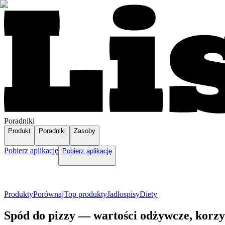
Poradniki
Produkt
Poradniki
Zasoby
Pobierz aplikację
Pobierz aplikację
Produkty
Porównaj
Top produkty
Jadłospisy
Diety
Spód do pizzy — wartości odżywcze, korzy