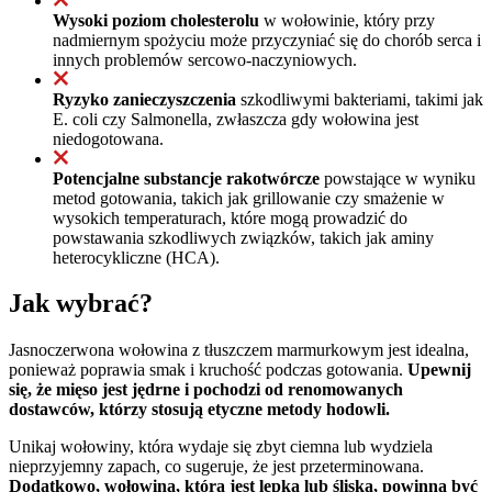
Wysoki poziom cholesterolu
w wołowinie, który przy
nadmiernym spożyciu może przyczyniać się do chorób serca i
innych problemów sercowo-naczyniowych.
Ryzyko zanieczyszczenia
szkodliwymi bakteriami, takimi jak
E. coli czy Salmonella, zwłaszcza gdy wołowina jest
niedogotowana.
Potencjalne substancje rakotwórcze
powstające w wyniku
metod gotowania, takich jak grillowanie czy smażenie w
wysokich temperaturach, które mogą prowadzić do
powstawania szkodliwych związków, takich jak aminy
heterocykliczne (HCA).
Jak wybrać?
Jasnoczerwona wołowina z tłuszczem marmurkowym jest idealna,
ponieważ poprawia smak i kruchość podczas gotowania.
Upewnij
się, że mięso jest jędrne i pochodzi od renomowanych
dostawców, którzy stosują etyczne metody hodowli.
Unikaj wołowiny, która wydaje się zbyt ciemna lub wydziela
nieprzyjemny zapach, co sugeruje, że jest przeterminowana.
Dodatkowo, wołowina, która jest lepka lub śliska, powinna być