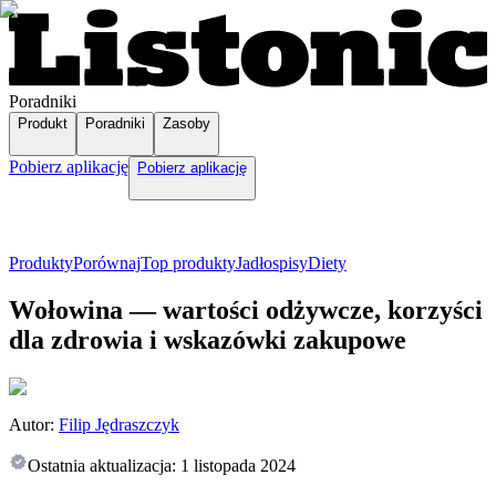
Poradniki
Produkt
Poradniki
Zasoby
Pobierz aplikację
Pobierz aplikację
Produkty
Porównaj
Top produkty
Jadłospisy
Diety
Wołowina — wartości odżywcze, korzyści
dla zdrowia i wskazówki zakupowe
Autor:
Filip Jędraszczyk
Ostatnia aktualizacja:
1 listopada 2024