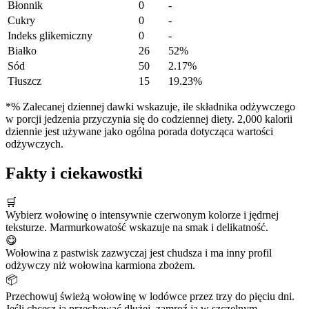
Błonnik
0
-
Cukry
0
-
Indeks glikemiczny
0
-
Białko
26
52%
Sód
50
2.17%
Tłuszcz
15
19.23%
*% Zalecanej dziennej dawki wskazuje, ile składnika odżywczego
w porcji jedzenia przyczynia się do codziennej diety. 2,000 kalorii
dziennie jest używane jako ogólna porada dotycząca wartości
odżywczych.
Fakty i ciekawostki
🛒
Wybierz wołowinę o intensywnie czerwonym kolorze i jędrnej
teksturze. Marmurkowatość wskazuje na smak i delikatność.
😋
Wołowina z pastwisk zazwyczaj jest chudsza i ma inny profil
odżywczy niż wołowina karmiona zbożem.
📦
Przechowuj świeżą wołowinę w lodówce przez trzy do pięciu dni.
Jeśli chcesz ją przechować dłużej, zamroź ją w szczelnym