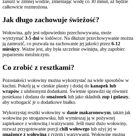
zanurz w zimnej wodzie, zmieniając wodę co 30 minut, aż będzie
całkowicie rozmrożona.
Jak długo zachowuje świeżość?
Wołowina, gdy jest odpowiednio przechowywana, może
wytrzymać
3-5 dni
w lodówce. Na dłuższe przechowywanie można
ją zamrozić, co pozwala na zachowanie jej jakości przez
6-12
miesięcy
. Ważne jest, aby była szczelnie owinięta, aby zapobiec
poparzeniu mroźniczym.
Co zrobić z resztkami?
Pozostałości wołowiny można wykorzystać na wiele sposobów w
kuchni. Pokrój ją w cienkie plastry i dodaj do
kanapek lub
wrapów
z ulubionymi dodatkami. Świetnie sprawdzi się również
posiekana i dodana do
smażonek
lub jako składnik
zup i gulaszy
,
aby wzbogacić je o dodatkowe białko.
Wykorzystaj resztki wołowiny w
danie makaronowym
, takim jak
wołowina po stroganowsku, lub wymieszaj ją w pożywnej
zapiekance z wołowiną i warzywami. Jeśli masz dużo wołowiny,
rozważ przygotowanie porcji
chili wołowego
lub użyj jej w
smażonce z wołowiną
z ryżem i warzywami. Wołowinę można