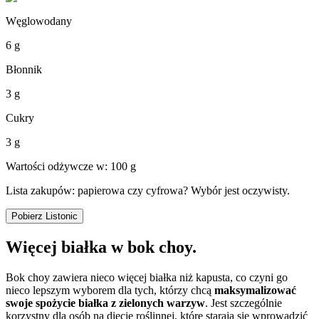
Węglowodany
6 g
Błonnik
3 g
Cukry
3 g
Wartości odżywcze w: 100 g
Lista zakupów: papierowa czy cyfrowa? Wybór jest oczywisty.
Pobierz Listonic
Więcej białka w bok choy.
Bok choy zawiera nieco więcej białka niż kapusta, co czyni go
nieco lepszym wyborem dla tych, którzy chcą
maksymalizować
swoje spożycie białka z zielonych warzyw
. Jest szczególnie
korzystny dla osób na diecie roślinnej, które starają się wprowadzić