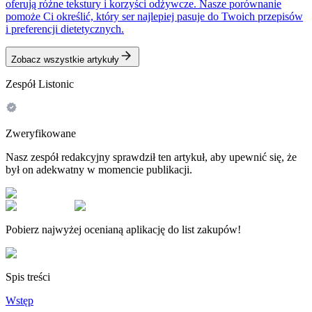
oferują różne tekstury i korzyści odżywcze. Nasze porównanie
pomoże Ci określić, który ser najlepiej pasuje do Twoich przepisów
i preferencji dietetycznych.
Zobacz wszystkie artykuły
Zespół Listonic
Zweryfikowane
Nasz zespół redakcyjny sprawdził ten artykuł, aby upewnić się, że
był on adekwatny w momencie publikacji.
Pobierz najwyżej ocenianą aplikację do list zakupów!
Spis treści
Wstęp