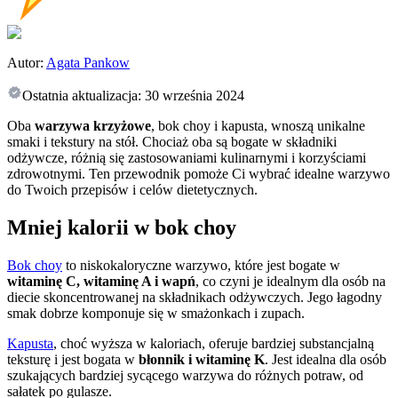
Autor:
Agata Pankow
Ostatnia aktualizacja:
30 września 2024
Oba
warzywa krzyżowe
, bok choy i kapusta, wnoszą unikalne
smaki i tekstury na stół. Chociaż oba są bogate w składniki
odżywcze, różnią się zastosowaniami kulinarnymi i korzyściami
zdrowotnymi. Ten przewodnik pomoże Ci wybrać idealne warzywo
do Twoich przepisów i celów dietetycznych.
Mniej kalorii w bok choy
Bok choy
to niskokaloryczne warzywo, które jest bogate w
witaminę C, witaminę A i wapń
, co czyni je idealnym dla osób na
diecie skoncentrowanej na składnikach odżywczych. Jego łagodny
smak dobrze komponuje się w smażonkach i zupach.
Kapusta
, choć wyższa w kaloriach, oferuje bardziej substancjalną
teksturę i jest bogata w
błonnik i witaminę K
. Jest idealna dla osób
szukających bardziej sycącego warzywa do różnych potraw, od
sałatek po gulasze.