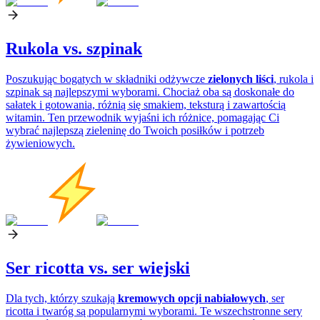
Rukola vs. szpinak
Poszukując bogatych w składniki odżywcze
zielonych liści
, rukola i
szpinak są najlepszymi wyborami. Chociaż oba są doskonałe do
sałatek i gotowania, różnią się smakiem, teksturą i zawartością
witamin. Ten przewodnik wyjaśni ich różnice, pomagając Ci
wybrać najlepszą zieleninę do Twoich posiłków i potrzeb
żywieniowych.
Ser ricotta vs. ser wiejski
Dla tych, którzy szukają
kremowych opcji nabiałowych
, ser
ricotta i twaróg są popularnymi wyborami. Te wszechstronne sery