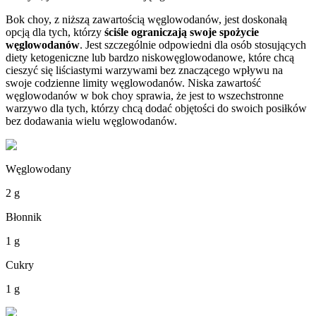
Bok choy, z niższą zawartością węglowodanów, jest doskonałą
opcją dla tych, którzy
ściśle ograniczają swoje spożycie
węglowodanów
. Jest szczególnie odpowiedni dla osób stosujących
diety ketogeniczne lub bardzo niskowęglowodanowe, które chcą
cieszyć się liściastymi warzywami bez znaczącego wpływu na
swoje codzienne limity węglowodanów. Niska zawartość
węglowodanów w bok choy sprawia, że jest to wszechstronne
warzywo dla tych, którzy chcą dodać objętości do swoich posiłków
bez dodawania wielu węglowodanów.
Węglowodany
2 g
Błonnik
1 g
Cukry
1 g