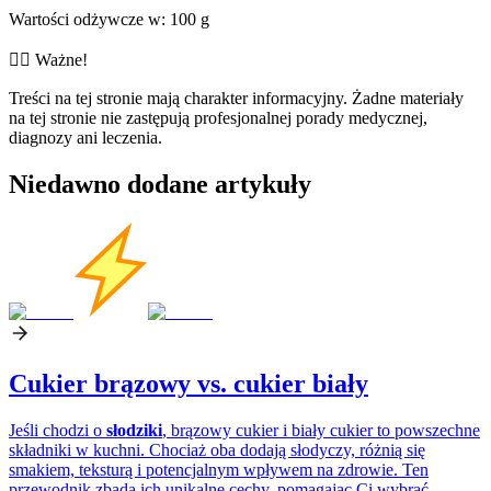
Wartości odżywcze w: 100 g
👨‍⚕️️ Ważne!
Treści na tej stronie mają charakter informacyjny. Żadne materiały
na tej stronie nie zastępują profesjonalnej porady medycznej,
diagnozy ani leczenia.
Niedawno dodane artykuły
Cukier brązowy vs. cukier biały
Jeśli chodzi o
słodziki
, brązowy cukier i biały cukier to powszechne
składniki w kuchni. Chociaż oba dodają słodyczy, różnią się
smakiem, teksturą i potencjalnym wpływem na zdrowie. Ten
przewodnik zbada ich unikalne cechy, pomagając Ci wybrać