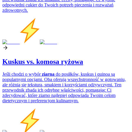
odpowiedni cukier do Twoich potrzeb pieczenia i rozważań
zdrowotnych.
Kuskus vs. komosa ryżowa
Jeśli chodzi o wybór
ziarna
do posiłków, kuskus i quinoa są
popularnymi opcjami. Oba oferują wszechstronność w gotowaniu,
ale różnią się teksturą, smakiem i korzyściami odżywczymi. Ten
przewodnik zbada ich odrębne właściwości, pomagając Ci
zdecydować, które ziarno najlepiej odpowiada Twoim celom
dietetycznym i preferencjom kulinarnym.