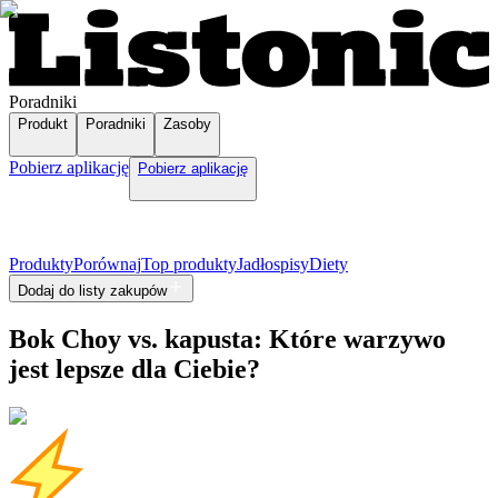
Poradniki
Produkt
Poradniki
Zasoby
Pobierz aplikację
Pobierz aplikację
Produkty
Porównaj
Top produkty
Jadłospisy
Diety
Dodaj do listy zakupów
Bok Choy vs. kapusta: Które warzywo
jest lepsze dla Ciebie?