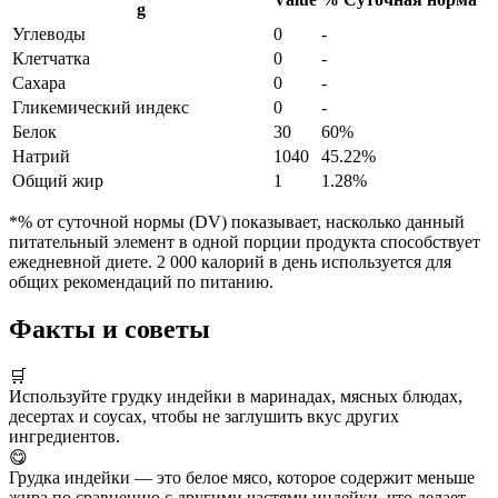
g
Углеводы
0
-
Клетчатка
0
-
Сахара
0
-
Гликемический индекс
0
-
Белок
30
60%
Натрий
1040
45.22%
Общий жир
1
1.28%
*% от суточной нормы (DV) показывает, насколько данный
питательный элемент в одной порции продукта способствует
ежедневной диете. 2 000 калорий в день используется для
общих рекомендаций по питанию.
Факты и советы
🛒
Используйте грудку индейки в маринадах, мясных блюдах,
десертах и соусах, чтобы не заглушить вкус других
ингредиентов.
😋
Грудка индейки — это белое мясо, которое содержит меньше
жира по сравнению с другими частями индейки, что делает