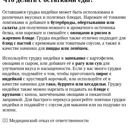
Оставшаяся грудка индейки может быть использована в
различных вкусных и полезных блюдах. Нарежьте её тонкими
ломтиками и добавьте в
бутерброды, обертывания или
салаты
для получения нежного и ароматного источника
белка, или нарежьте и смешайте с
овощами и рисом в
жареном блюде
. Грудка индейки также отлично подходит для
блюд с пастой
с кремовым или томатным соусом, а также в
качестве начинки для
пиццы или лепёшек
.
Используйте грудку индейки в
запеканке
с картофелем,
овощами и сыром, или добавьте её в
рагу или суп
для
улучшения вкуса и насыщенности. Если у вас много грудки
индейки, подумайте о том, чтобы приготовить
пирог с
индейкой
с хрустящей корочкой, или используйте её в
качестве начинки для
тако, буррито или кесадильи
. Грудку
индейки также можно нарезать и подавать на
блюде с
крупами
с киноа, запечёнными овощами и пикантной
заправкой. Для быстрого перекуса разогрейте ломтики грудки
индейки и подавайте с соусом для макания или на подушке из
зелени.
👨‍⚕️️ Медицинский отказ от ответственности