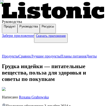
Руководства
Продукт
Руководства
Ресурсы
Забери приложение
Скачать приложение
Продукты
Сравни
Лучшие продукты
Планы питания
Диеты
Грудка индейки — питательные
вещества, польза для здоровья и
советы по покупкам
Написано
Roxana Grabowska
Последнее обновление
3 декабря 2024 г.