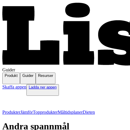
Guider
Produkt
Guider
Resurser
Skaffa appen
Ladda ner appen
Produkter
Jämför
Topprodukter
Måltidsplaner
Dieten
Andra spannmål