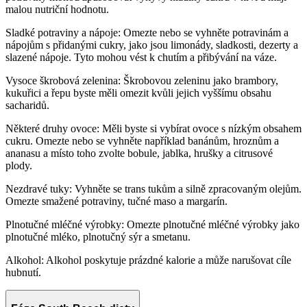
malou nutriční hodnotu.
Sladké potraviny a nápoje: Omezte nebo se vyhněte potravinám a
nápojům s přidanými cukry, jako jsou limonády, sladkosti, dezerty a
slazené nápoje. Tyto mohou vést k chutím a přibývání na váze.
Vysoce škrobová zelenina: Škrobovou zeleninu jako brambory,
kukuřici a řepu byste měli omezit kvůli jejich vyššímu obsahu
sacharidů.
Některé druhy ovoce: Měli byste si vybírat ovoce s nízkým obsahem
cukru. Omezte nebo se vyhněte například banánům, hroznům a
ananasu a místo toho zvolte bobule, jablka, hrušky a citrusové
plody.
Nezdravé tuky: Vyhněte se trans tukům a silně zpracovaným olejům.
Omezte smažené potraviny, tučné maso a margarín.
Plnotučné mléčné výrobky: Omezte plnotučné mléčné výrobky jako
plnotučné mléko, plnotučný sýr a smetanu.
Alkohol: Alkohol poskytuje prázdné kalorie a může narušovat cíle
hubnutí.