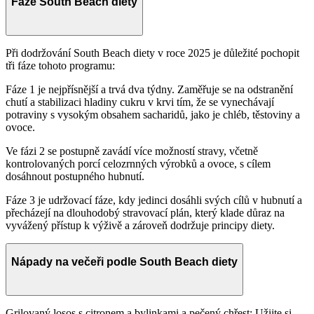
Fáze South Beach diety
Při dodržování South Beach diety v roce 2025 je důležité pochopit
tři fáze tohoto programu:
Fáze 1 je nejpřísnější a trvá dva týdny. Zaměřuje se na odstranění
chutí a stabilizaci hladiny cukru v krvi tím, že se vynechávají
potraviny s vysokým obsahem sacharidů, jako je chléb, těstoviny a
ovoce.
Ve fázi 2 se postupně zavádí více možností stravy, včetně
kontrolovaných porcí celozrnných výrobků a ovoce, s cílem
dosáhnout postupného hubnutí.
Fáze 3 je udržovací fáze, kdy jedinci dosáhli svých cílů v hubnutí a
přecházejí na dlouhodobý stravovací plán, který klade důraz na
vyvážený přístup k výživě a zároveň dodržuje principy diety.
Nápady na večeři podle South Beach diety
Grilovaný losos s citronem a bylinkami a pečený chřest: Užijte si