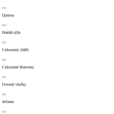
Quinoa
Hnědá rýže
Celozrnný chléb
Celozrnné těstoviny
Ovesné vločky
Ječmen