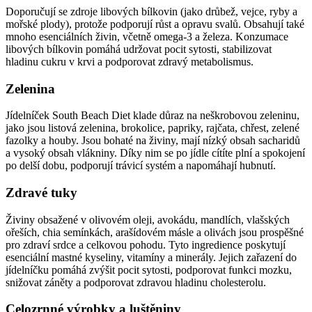
Doporučují se zdroje libových bílkovin (jako drůbež, vejce, ryby a
mořské plody), protože podporují růst a opravu svalů. Obsahují také
mnoho esenciálních živin, včetně omega-3 a železa. Konzumace
libových bílkovin pomáhá udržovat pocit sytosti, stabilizovat
hladinu cukru v krvi a podporovat zdravý metabolismus.
Zelenina
Jídelníček South Beach Diet klade důraz na neškrobovou zeleninu,
jako jsou listová zelenina, brokolice, papriky, rajčata, chřest, zelené
fazolky a houby. Jsou bohaté na živiny, mají nízký obsah sacharidů
a vysoký obsah vlákniny. Díky nim se po jídle cítíte plní a spokojení
po delší dobu, podporují trávicí systém a napomáhají hubnutí.
Zdravé tuky
Živiny obsažené v olivovém oleji, avokádu, mandlích, vlašských
ořeších, chia semínkách, arašídovém másle a olivách jsou prospěšné
pro zdraví srdce a celkovou pohodu. Tyto ingredience poskytují
esenciální mastné kyseliny, vitamíny a minerály. Jejich zařazení do
jídelníčku pomáhá zvýšit pocit sytosti, podporovat funkci mozku,
snižovat záněty a podporovat zdravou hladinu cholesterolu.
Celozrnné výrobky a luštěniny