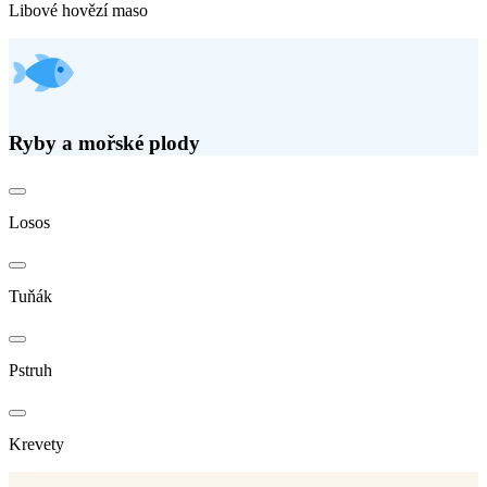
Libové hovězí maso
Ryby a mořské plody
Losos
Tuňák
Pstruh
Krevety