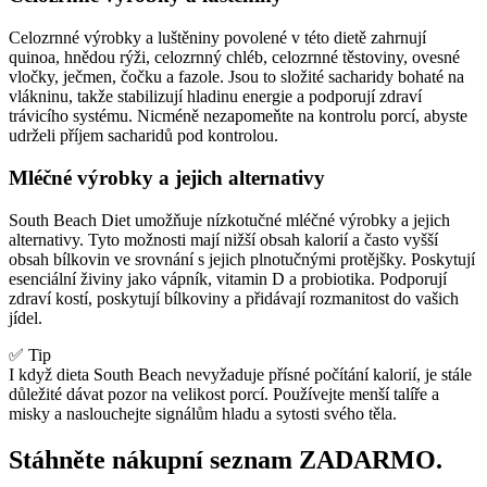
Celozrnné výrobky a luštěniny povolené v této dietě zahrnují
quinoa, hnědou rýži, celozrnný chléb, celozrnné těstoviny, ovesné
vločky, ječmen, čočku a fazole. Jsou to složité sacharidy bohaté na
vlákninu, takže stabilizují hladinu energie a podporují zdraví
trávicího systému. Nicméně nezapomeňte na kontrolu porcí, abyste
udrželi příjem sacharidů pod kontrolou.
Mléčné výrobky a jejich alternativy
South Beach Diet umožňuje nízkotučné mléčné výrobky a jejich
alternativy. Tyto možnosti mají nižší obsah kalorií a často vyšší
obsah bílkovin ve srovnání s jejich plnotučnými protějšky. Poskytují
esenciální živiny jako vápník, vitamin D a probiotika. Podporují
zdraví kostí, poskytují bílkoviny a přidávají rozmanitost do vašich
jídel.
✅ Tip
I když dieta South Beach nevyžaduje přísné počítání kalorií, je stále
důležité dávat pozor na velikost porcí. Používejte menší talíře a
misky a naslouchejte signálům hladu a sytosti svého těla.
Stáhněte nákupní seznam ZADARMO.