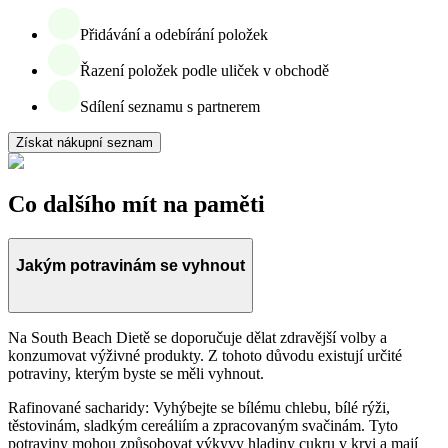
Přidávání a odebírání položek
Řazení položek podle uliček v obchodě
Sdílení seznamu s partnerem
Získat nákupní seznam
Co dalšího mít na paměti
Jakým potravinám se vyhnout
Na South Beach Dietě se doporučuje dělat zdravější volby a
konzumovat výživné produkty. Z tohoto důvodu existují určité
potraviny, kterým byste se měli vyhnout.
Rafinované sacharidy: Vyhýbejte se bílému chlebu, bílé rýži,
těstovinám, sladkým cereáliím a zpracovaným svačinám. Tyto
potraviny mohou způsobovat výkyvy hladiny cukru v krvi a mají