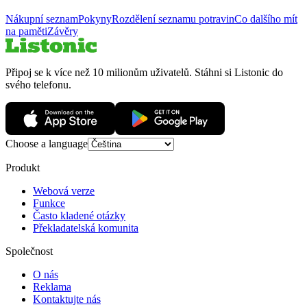
Nákupní seznam
Pokyny
Rozdělení seznamu potravin
Co dalšího mít
na paměti
Závěry
Připoj se k více než 10 milionům uživatelů. Stáhni si Listonic do
svého telefonu.
Choose a language
Produkt
Webová verze
Funkce
Často kladené otázky
Překladatelská komunita
Společnost
O nás
Reklama
Kontaktujte nás