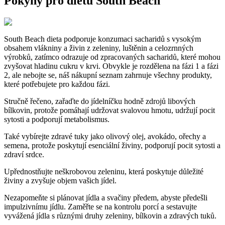
Pokyny pro dietu South Beach
South Beach dieta podporuje konzumaci sacharidů s vysokým
obsahem vlákniny a živin z zeleniny, luštěnin a celozrnných
výrobků, zatímco odrazuje od zpracovaných sacharidů, které mohou
zvyšovat hladinu cukru v krvi. Obvykle je rozdělena na fázi 1 a fázi
2, ale nebojte se, náš nákupní seznam zahrnuje všechny produkty,
které potřebujete pro každou fázi.
Stručně řečeno, zařaďte do jídelníčku hodně zdrojů libových
bílkovin, protože pomáhají udržovat svalovou hmotu, udržují pocit
sytosti a podporují metabolismus.
Také vybírejte zdravé tuky jako olivový olej, avokádo, ořechy a
semena, protože poskytují esenciální živiny, podporují pocit sytosti a
zdraví srdce.
Upřednostňujte neškrobovou zeleninu, která poskytuje důležité
živiny a zvyšuje objem vašich jídel.
Nezapomeňte si plánovat jídla a svačiny předem, abyste předešli
impulzivnímu jídlu. Zaměřte se na kontrolu porcí a sestavujte
vyvážená jídla s různými druhy zeleniny, bílkovin a zdravých tuků.