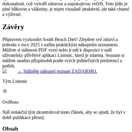
dokonalosti, což vytváří zdravou a uspokojivou večeři. Toto jídlo je
plné bílkovin a vlákniny, je nejen vizuálně atraktivní, ale také chutné
a výživné.
Závěry
Připraveni vyzkoušet South Beach Diet? Zlepšete své zdraví a
pohodu v roce 2025 s naším praktickým nákupním seznamem.
Můžete si stáhnout PDF verzi nebo ji mít k dispozici v naší
uživatelsky přívětivé aplikaci Listonic, která je zdarma. Seznam si
můžete snadno přizpůsobit podle svých jedinečných preferencí a
potřeb.
→
Stáhněte nákupní seznam ZADARMO.
Tým Listonic
Ověřeno
Náš redakční tým zkontroloval tento článek, aby se ujistil, že byl v
době publikace přesný.
Obsah