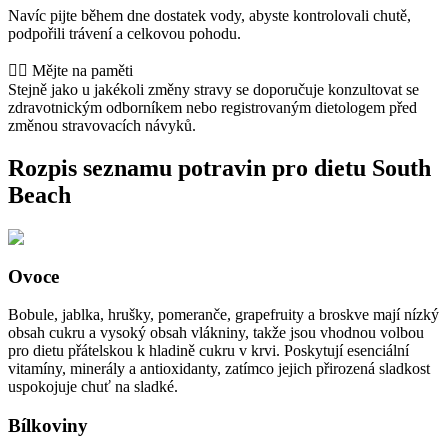
Navíc pijte během dne dostatek vody, abyste kontrolovali chutě,
podpořili trávení a celkovou pohodu.
👨‍⚕️️ Mějte na paměti
Stejně jako u jakékoli změny stravy se doporučuje konzultovat se
zdravotnickým odborníkem nebo registrovaným dietologem před
změnou stravovacích návyků.
Rozpis seznamu potravin pro dietu South
Beach
Ovoce
Bobule, jablka, hrušky, pomeranče, grapefruity a broskve mají nízký
obsah cukru a vysoký obsah vlákniny, takže jsou vhodnou volbou
pro dietu přátelskou k hladině cukru v krvi. Poskytují esenciální
vitamíny, minerály a antioxidanty, zatímco jejich přirozená sladkost
uspokojuje chuť na sladké.
Bílkoviny