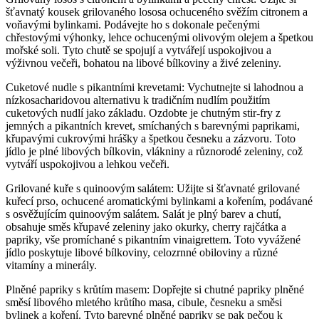
šťavnatý kousek grilovaného lososa ochuceného svěžím citronem a
voňavými bylinkami. Podávejte ho s dokonale pečenými
chřestovými výhonky, lehce ochucenými olivovým olejem a špetkou
mořské soli. Tyto chutě se spojují a vytvářejí uspokojivou a
výživnou večeři, bohatou na libové bílkoviny a živé zeleniny.
Cuketové nudle s pikantními krevetami: Vychutnejte si lahodnou a
nízkosacharidovou alternativu k tradičním nudlím použitím
cuketových nudlí jako základu. Ozdobte je chutným stir-fry z
jemných a pikantních krevet, smíchaných s barevnými paprikami,
křupavými cukrovými hrášky a špetkou česneku a zázvoru. Toto
jídlo je plné libových bílkovin, vlákniny a různorodé zeleniny, což
vytváří uspokojivou a lehkou večeři.
Grilované kuře s quinoovým salátem: Užijte si šťavnaté grilované
kuřecí prso, ochucené aromatickými bylinkami a kořením, podávané
s osvěžujícím quinoovým salátem. Salát je plný barev a chutí,
obsahuje směs křupavé zeleniny jako okurky, cherry rajčátka a
papriky, vše promíchané s pikantním vinaigrettem. Toto vyvážené
jídlo poskytuje libové bílkoviny, celozrnné obiloviny a různé
vitamíny a minerály.
Plněné papriky s krůtím masem: Dopřejte si chutné papriky plněné
směsí libového mletého krůtího masa, cibule, česneku a směsi
bylinek a koření. Tyto barevné plněné papriky se pak pečou k