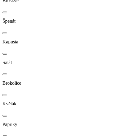
Broskve
Špenát
Kapusta
Salát
Brokolice
Květák
Papriky