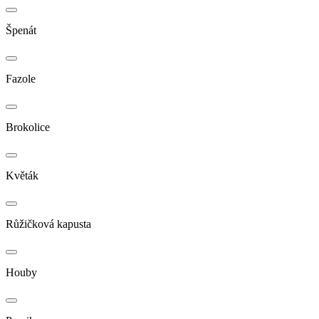
Špenát
Fazole
Brokolice
Květák
Růžičková kapusta
Houby