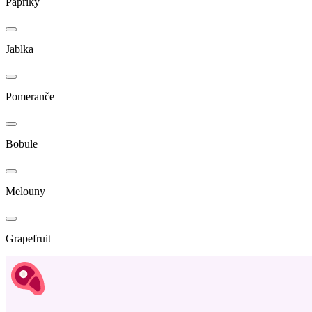
Papriky
Jablka
Pomeranče
Bobule
Melouny
Grapefruit