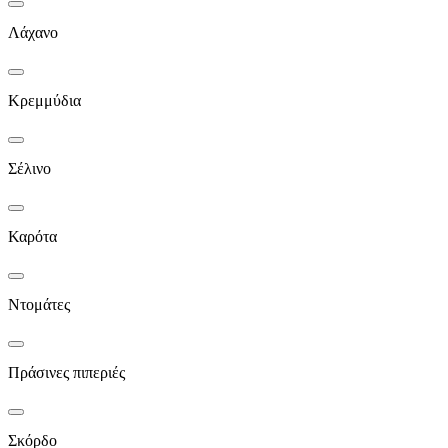
Λάχανο
Κρεμμύδια
Σέλινο
Καρότα
Ντομάτες
Πράσινες πιπεριές
Σκόρδο