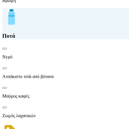
Βρώμη
Ποτά
Νερό
Ατσάκιστο τσάι από βότανα
Μαύρος καφές
Ζωμός λαχανικών