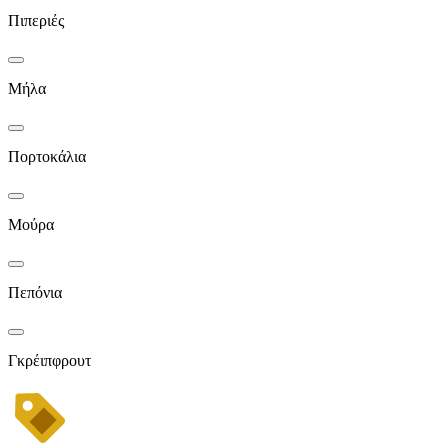
Πιπεριές
Μήλα
Πορτοκάλια
Μούρα
Πεπόνια
Γκρέιπφρουτ