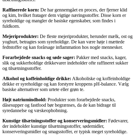
Raffinerede korn:
De har gennemgået en proces, der fjerner klid
og kim, hvilket fratager dem vigtige næringsstoffer. Disse korn er
syreholdige og mangler de basiske egenskaber, som findes i
fuldkorn.
Mejeriprodukter:
De fleste mejeriprodukter, herunder mælk, ost og
yoghurt, betragtes som syreholdige. De kan være høje i mættede
fedtstoffer og kan forårsage inflammation hos nogle mennesker.
Forarbejdede snacks og søde sager:
Pakker med snacks, kager,
slik og sukkerholdige drikkevarer indeholder ofte raffineret sukker
og tilsætningsstoffer.
Alkohol og koffeinholdige drikke:
Alkoholiske og koffeinholdige
drikke er syreholdige og kan forstyrre kroppens pH-balance. Vælg
basiske alternativer som urtete eller grøn te.
Højt natriumindhold:
Produkter som forarbejdede snacks,
dåsesupper og fastfood bør begrænses, da de kan bidrage til
syredannelse og væskeophobning.
Kunstige tilsætningsstoffer og konserveringsmidler:
Fødevarer,
der indeholder kunstige tilsætningsstoffer, sødemidler,
konserveringsmidler og smagsstoffer, er typisk meget syreholdige.