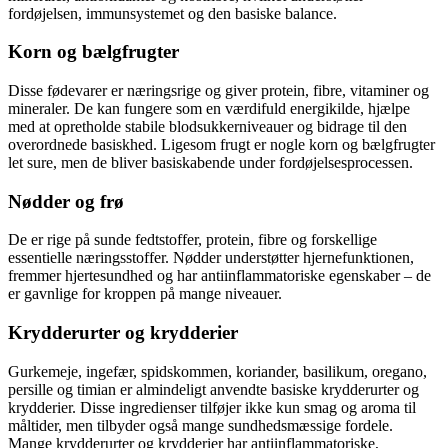
fordøjelsen, immunsystemet og den basiske balance.
Korn og bælgfrugter
Disse fødevarer er næringsrige og giver protein, fibre, vitaminer og
mineraler. De kan fungere som en værdifuld energikilde, hjælpe
med at opretholde stabile blodsukkerniveauer og bidrage til den
overordnede basiskhed. Ligesom frugt er nogle korn og bælgfrugter
let sure, men de bliver basiskabende under fordøjelsesprocessen.
Nødder og frø
De er rige på sunde fedtstoffer, protein, fibre og forskellige
essentielle næringsstoffer. Nødder understøtter hjernefunktionen,
fremmer hjertesundhed og har antiinflammatoriske egenskaber – de
er gavnlige for kroppen på mange niveauer.
Krydderurter og krydderier
Gurkemeje, ingefær, spidskommen, koriander, basilikum, oregano,
persille og timian er almindeligt anvendte basiske krydderurter og
krydderier. Disse ingredienser tilføjer ikke kun smag og aroma til
måltider, men tilbyder også mange sundhedsmæssige fordele.
Mange krydderurter og krydderier har antiinflammatoriske,