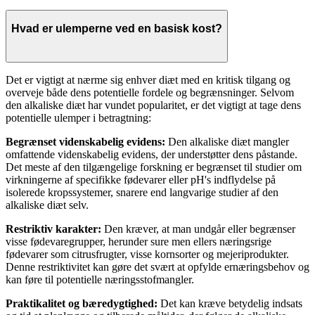
Hvad er ulemperne ved en basisk kost?
Det er vigtigt at nærme sig enhver diæt med en kritisk tilgang og
overveje både dens potentielle fordele og begrænsninger. Selvom
den alkaliske diæt har vundet popularitet, er det vigtigt at tage dens
potentielle ulemper i betragtning:
Begrænset videnskabelig evidens:
Den alkaliske diæt mangler
omfattende videnskabelig evidens, der understøtter dens påstande.
Det meste af den tilgængelige forskning er begrænset til studier om
virkningerne af specifikke fødevarer eller pH's indflydelse på
isolerede kropssystemer, snarere end langvarige studier af den
alkaliske diæt selv.
Restriktiv karakter:
Den kræver, at man undgår eller begrænser
visse fødevaregrupper, herunder sure men ellers næringsrige
fødevarer som citrusfrugter, visse kornsorter og mejeriprodukter.
Denne restriktivitet kan gøre det svært at opfylde ernæringsbehov og
kan føre til potentielle næringsstofmangler.
Praktikalitet og bæredygtighed:
Det kan kræve betydelig indsats