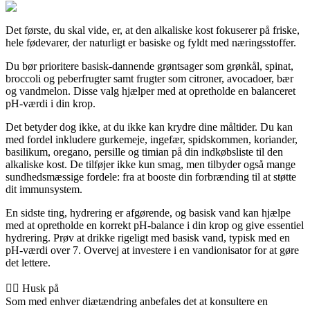
Det første, du skal vide, er, at den alkaliske kost fokuserer på friske,
hele fødevarer, der naturligt er basiske og fyldt med næringsstoffer.
Du bør prioritere basisk-dannende grøntsager som grønkål, spinat,
broccoli og peberfrugter samt frugter som citroner, avocadoer, bær
og vandmelon. Disse valg hjælper med at opretholde en balanceret
pH-værdi i din krop.
Det betyder dog ikke, at du ikke kan krydre dine måltider. Du kan
med fordel inkludere gurkemeje, ingefær, spidskommen, koriander,
basilikum, oregano, persille og timian på din indkøbsliste til den
alkaliske kost. De tilføjer ikke kun smag, men tilbyder også mange
sundhedsmæssige fordele: fra at booste din forbrænding til at støtte
dit immunsystem.
En sidste ting, hydrering er afgørende, og basisk vand kan hjælpe
med at opretholde en korrekt pH-balance i din krop og give essentiel
hydrering. Prøv at drikke rigeligt med basisk vand, typisk med en
pH-værdi over 7. Overvej at investere i en vandionisator for at gøre
det lettere.
👨‍⚕️️ Husk på
Som med enhver diætændring anbefales det at konsultere en