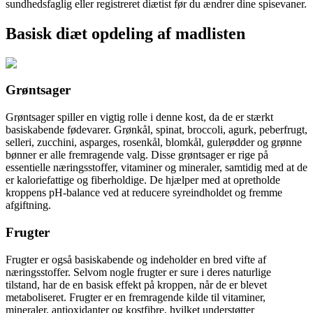
sundhedsfaglig eller registreret diætist før du ændrer dine spisevaner.
Basisk diæt opdeling af madlisten
Grøntsager
Grøntsager spiller en vigtig rolle i denne kost, da de er stærkt
basiskabende fødevarer. Grønkål, spinat, broccoli, agurk, peberfrugt,
selleri, zucchini, asparges, rosenkål, blomkål, gulerødder og grønne
bønner er alle fremragende valg. Disse grøntsager er rige på
essentielle næringsstoffer, vitaminer og mineraler, samtidig med at de
er kaloriefattige og fiberholdige. De hjælper med at opretholde
kroppens pH-balance ved at reducere syreindholdet og fremme
afgiftning.
Frugter
Frugter er også basiskabende og indeholder en bred vifte af
næringsstoffer. Selvom nogle frugter er sure i deres naturlige
tilstand, har de en basisk effekt på kroppen, når de er blevet
metaboliseret. Frugter er en fremragende kilde til vitaminer,
mineraler, antioxidanter og kostfibre, hvilket understøtter