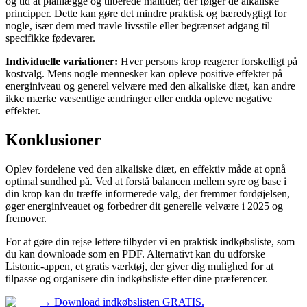
og tid at planlægge og tilberede måltider, der følger de alkaliske
principper. Dette kan gøre det mindre praktisk og bæredygtigt for
nogle, især dem med travle livsstile eller begrænset adgang til
specifikke fødevarer.
Individuelle variationer:
Hver persons krop reagerer forskelligt på
kostvalg. Mens nogle mennesker kan opleve positive effekter på
energiniveau og generel velvære med den alkaliske diæt, kan andre
ikke mærke væsentlige ændringer eller endda opleve negative
effekter.
Konklusioner
Oplev fordelene ved den alkaliske diæt, en effektiv måde at opnå
optimal sundhed på. Ved at forstå balancen mellem syre og base i
din krop kan du træffe informerede valg, der fremmer fordøjelsen,
øger energiniveauet og forbedrer dit generelle velvære i 2025 og
fremover.
For at gøre din rejse lettere tilbyder vi en praktisk indkøbsliste, som
du kan downloade som en PDF. Alternativt kan du udforske
Listonic-appen, et gratis værktøj, der giver dig mulighed for at
tilpasse og organisere din indkøbsliste efter dine præferencer.
→
Download indkøbslisten GRATIS.