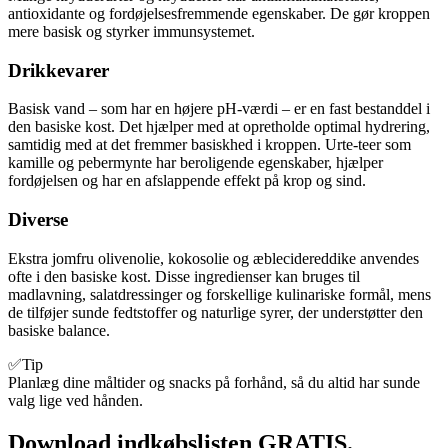
antioxidante og fordøjelsesfremmende egenskaber. De gør kroppen
mere basisk og styrker immunsystemet.
Drikkevarer
Basisk vand – som har en højere pH-værdi – er en fast bestanddel i
den basiske kost. Det hjælper med at opretholde optimal hydrering,
samtidig med at det fremmer basiskhed i kroppen. Urte-teer som
kamille og pebermynte har beroligende egenskaber, hjælper
fordøjelsen og har en afslappende effekt på krop og sind.
Diverse
Ekstra jomfru olivenolie, kokosolie og æblecidereddike anvendes
ofte i den basiske kost. Disse ingredienser kan bruges til
madlavning, salatdressinger og forskellige kulinariske formål, mens
de tilføjer sunde fedtstoffer og naturlige syrer, der understøtter den
basiske balance.
✅Tip
Planlæg dine måltider og snacks på forhånd, så du altid har sunde
valg lige ved hånden.
Download indkøbslisten GRATIS.