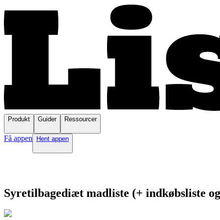
Produkt
Guider
Ressourcer
Få appen
Hent appen
Syretilbagediæt madliste (+ indkøbsliste o