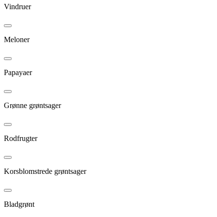
Vindruer
Meloner
Papayaer
Grønne grøntsager
Rodfrugter
Korsblomstrede grøntsager
Bladgrønt