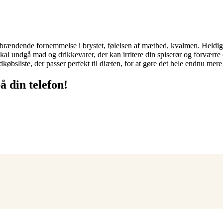
rændende fornemmelse i brystet, følelsen af mæthed, kvalmen. Heldigvis 
kal undgå mad og drikkevarer, der kan irritere din spiserør og forværre
øbsliste, der passer perfekt til diæten, for at gøre det hele endnu mere 
å din telefon!