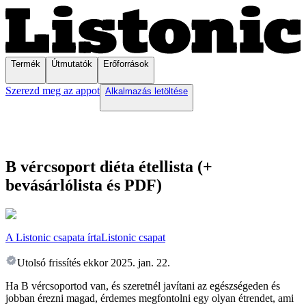
Termék
Útmutatók
Erőforrások
Szerezd meg az appot
Alkalmazás letöltése
B vércsoport diéta étellista (+
bevásárlólista és PDF)
A Listonic csapata írta
Listonic csapat
Utolsó frissítés ekkor
2025. jan. 22.
Ha B vércsoportod van, és szeretnél javítani az egészségeden és
jobban érezni magad, érdemes megfontolni egy olyan étrendet, ami