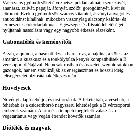
Változatos gyümölcsöket élvezhetsz: például almát, cseresznyét,
ananászt, szilvát, papaját, áfonyát, szőlőt, görögdinnyét, kivit és
citromot. Ezek a gyümölcsök számos vitamint, ásványi anyagot és
antioxidánst kínálnak, miközben viszonylag alacsony kalória- és
természetes cukortartalmúak. Egészséges és frissítő lehetőséget
nyújtanak nassolásra vagy egy nagyobb étkezés részeként.
Gabonafélék és keményítők
A zab, a quinoa, a basmati rizs, a barna rizs, a hajdina, a köles, az
amaránt, a kuszkusz és a tönkölybúza kenyér kompatibilisek a B
vércsoport diétájával. Nemcsak rostban és összetett szénhidrátokban
gazdagok, hanem stabilizálják az energiaszintet és hosszú ideig
teltségérzetet biztosítanak étkezés után.
Hüvelyesek
Növényi alapú fehérje- és rostforrások. A fekete bab, a vesebab, a
fehérbab és a csicseriborsó nagyszerű lehetőségek a B vércsoportú
emberek számára. A tofu és a tempeh megfelelő választás a
vegetáriánus vagy vegán étrendet követők számára.
Diófélék és magvak