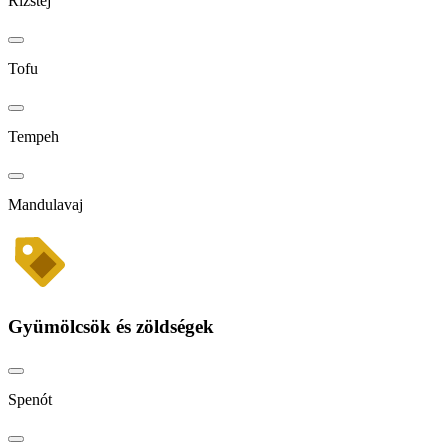
Rizstej
Tofu
Tempeh
Mandulavaj
Gyümölcsök és zöldségek
Spenót