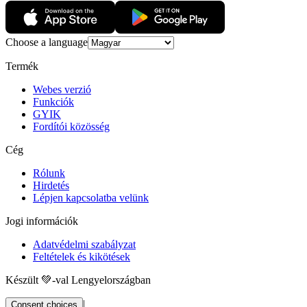
Choose a language
Termék
Webes verzió
Funkciók
GYIK
Fordítói közösség
Cég
Rólunk
Hirdetés
Lépjen kapcsolatba velünk
Jogi információk
Adatvédelmi szabályzat
Feltételek és kikötések
Készült 💚-val Lengyelországban
|
Consent choices