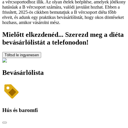
a vércsoportodhoz illik. Az olyan ételek beépítése, amelyek jótékony
hatásúak a B vércsoport számára, valódi javulást hozhat. Ebben a
frissített, 2025-ös cikkben bemutatjuk a B vércsoport diéta főbb
elveit, és adunk egy praktikus bevásárlólistát, hogy okos döntéseket
hozhass, amikor vásárolni mész.
Mielőtt elkezdenéd... Szerezd meg a diéta
bevásárlólistát a telefonodon!
Töltsd le ingyenesen
Bevásárlólista
Hús és baromfi