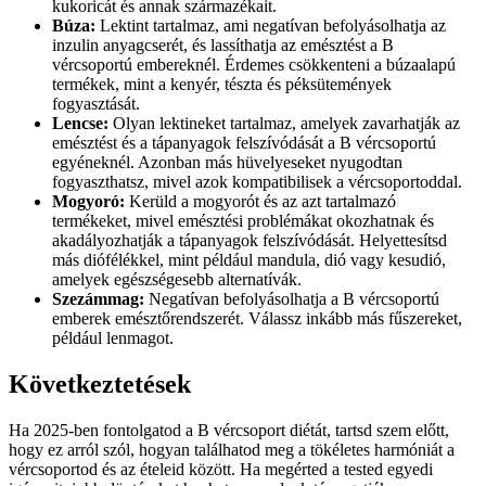
kukoricát és annak származékait.
Búza:
Lektint tartalmaz, ami negatívan befolyásolhatja az
inzulin anyagcserét, és lassíthatja az emésztést a B
vércsoportú embereknél. Érdemes csökkenteni a búzaalapú
termékek, mint a kenyér, tészta és péksütemények
fogyasztását.
Lencse:
Olyan lektineket tartalmaz, amelyek zavarhatják az
emésztést és a tápanyagok felszívódását a B vércsoportú
egyéneknél. Azonban más hüvelyeseket nyugodtan
fogyaszthatsz, mivel azok kompatibilisek a vércsoportoddal.
Mogyoró:
Kerüld a mogyorót és az azt tartalmazó
termékeket, mivel emésztési problémákat okozhatnak és
akadályozhatják a tápanyagok felszívódását. Helyettesítsd
más diófélékkel, mint például mandula, dió vagy kesudió,
amelyek egészségesebb alternatívák.
Szezámmag:
Negatívan befolyásolhatja a B vércsoportú
emberek emésztőrendszerét. Válassz inkább más fűszereket,
például lenmagot.
Következtetések
Ha 2025-ben fontolgatod a B vércsoport diétát, tartsd szem előtt,
hogy ez arról szól, hogyan találhatod meg a tökéletes harmóniát a
vércsoportod és az ételeid között. Ha megérted a tested egyedi