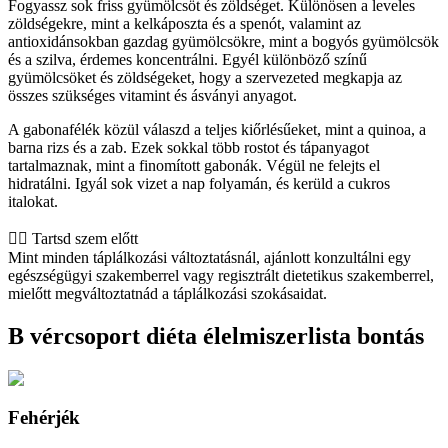
Fogyassz sok friss gyümölcsöt és zöldséget. Különösen a leveles
zöldségekre, mint a kelkáposzta és a spenót, valamint az
antioxidánsokban gazdag gyümölcsökre, mint a bogyós gyümölcsök
és a szilva, érdemes koncentrálni. Egyél különböző színű
gyümölcsöket és zöldségeket, hogy a szervezeted megkapja az
összes szükséges vitamint és ásványi anyagot.
A gabonafélék közül válaszd a teljes kiőrlésűeket, mint a quinoa, a
barna rizs és a zab. Ezek sokkal több rostot és tápanyagot
tartalmaznak, mint a finomított gabonák. Végül ne felejts el
hidratálni. Igyál sok vizet a nap folyamán, és kerüld a cukros
italokat.
👨‍⚕️️ Tartsd szem előtt
Mint minden táplálkozási változtatásnál, ajánlott konzultálni egy
egészségügyi szakemberrel vagy regisztrált dietetikus szakemberrel,
mielőtt megváltoztatnád a táplálkozási szokásaidat.
B vércsoport diéta élelmiszerlista bontás
Fehérjék