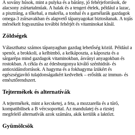
A sovány húsok, mint a pulyka és a bárány, jó fehérjeforrások, de
alacsony zsírtartalmúak. A halak és a tengeri ételek, például a lazac,
a pisztráng, a tőkehal, a makréla, a tonhal és a garnélarák gazdagok
omega-3 zsírsavakban és alapvető tápanyagokat biztosítanak. A tojás
mérsékelt fogyasztása további fehérjét és vitaminokat kínál.
Zöldségek
Választhatsz számos tápanyagban gazdag lehetőség közül. Például a
spenót, a brokkoli, a kelbimbó, a kelkáposzta, a káposzta és a
sárgarépa mind gazdagok vitaminokban, ásványi anyagokban és
rostokban. A cékla és az édesburgonya kiváló szénhidrát- és
antioxidánsforrások. A hagyma és a fokhagyma ízükért és
egészségjavító tulajdonságaikért kedveltek – erősítik az immun- és
emésztőrendszert.
Tejtermékek és alternatívák
A tejtermékek, mint a kecsketej, a feta, a mozzarella és a túró,
kompatibilisek a B vércsoporttal. Az mandulatej és a rizstej
megfelelő alternatívák azok számára, akik kerülik a laktózt.
Gyümölcsök