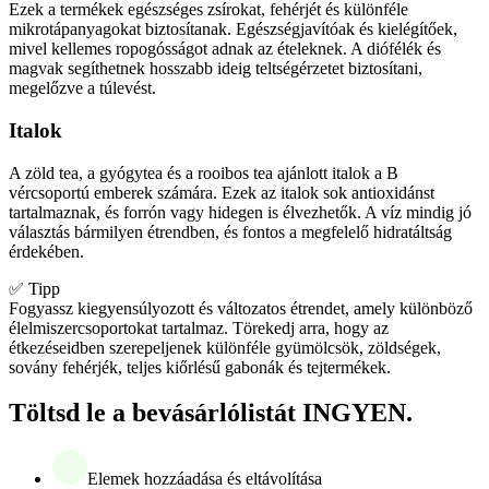
Ezek a termékek egészséges zsírokat, fehérjét és különféle
mikrotápanyagokat biztosítanak. Egészségjavítóak és kielégítőek,
mivel kellemes ropogósságot adnak az ételeknek. A diófélék és
magvak segíthetnek hosszabb ideig teltségérzetet biztosítani,
megelőzve a túlevést.
Italok
A zöld tea, a gyógytea és a rooibos tea ajánlott italok a B
vércsoportú emberek számára. Ezek az italok sok antioxidánst
tartalmaznak, és forrón vagy hidegen is élvezhetők. A víz mindig jó
választás bármilyen étrendben, és fontos a megfelelő hidratáltság
érdekében.
✅ Tipp
Fogyassz kiegyensúlyozott és változatos étrendet, amely különböző
élelmiszercsoportokat tartalmaz. Törekedj arra, hogy az
étkezéseidben szerepeljenek különféle gyümölcsök, zöldségek,
sovány fehérjék, teljes kiőrlésű gabonák és tejtermékek.
Töltsd le a bevásárlólistát INGYEN.
Elemek hozzáadása és eltávolítása