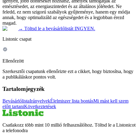
igényeit, jobb döntéseket hozhatsz, amelyek támogatják az
emésztésedet, az energiaszintedet és az általános jólétedet. Ne
feledd, ez nem szigorú szabályok gyűjteménye, hanem egy módja
annak, hogy optimalizáld az egészségedet és a legjobban érezd
magad.
→
Töltsd le a bevásárlólistát INGYEN.
Listonic csapat
Ellenőrzött
Szerkesztői csapatunk ellenőrizte ezt a cikket, hogy biztosítsa, hogy
a publikáláskor pontos volt.
Tartalomjegyzék
Bevásárlólista
Irányelvek
Élelmiszer lista bontás
Mi mást kell szem
előtt tartani
Következtetések
Csatlakozz több mint 10 millió felhasználóhoz. Töltsd le a Listonicot
a telefonodra