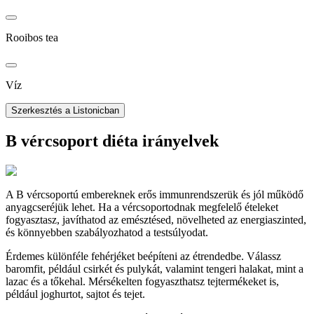
Rooibos tea
Víz
Szerkesztés a Listonicban
B vércsoport diéta irányelvek
A B vércsoportú embereknek erős immunrendszerük és jól működő
anyagcseréjük lehet. Ha a vércsoportodnak megfelelő ételeket
fogyasztasz, javíthatod az emésztésed, növelheted az energiaszinted,
és könnyebben szabályozhatod a testsúlyodat.
Érdemes különféle fehérjéket beépíteni az étrendedbe. Válassz
baromfit, például csirkét és pulykát, valamint tengeri halakat, mint a
lazac és a tőkehal. Mérsékelten fogyaszthatsz tejtermékeket is,
például joghurtot, sajtot és tejet.