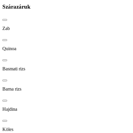
Szárazáruk
Zab
Quinoa
Basmati rizs
Barna rizs
Hajdina
Köles