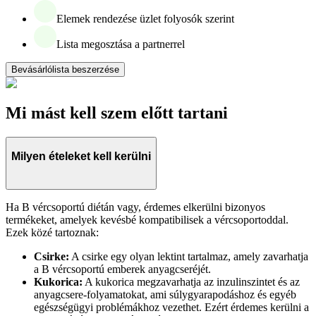
Elemek rendezése üzlet folyosók szerint
Lista megosztása a partnerrel
Bevásárlólista beszerzése
Mi mást kell szem előtt tartani
Milyen ételeket kell kerülni
Ha B vércsoportú diétán vagy, érdemes elkerülni bizonyos
termékeket, amelyek kevésbé kompatibilisek a vércsoportoddal.
Ezek közé tartoznak:
Csirke:
A csirke egy olyan lektint tartalmaz, amely zavarhatja
a B vércsoportú emberek anyagcseréjét.
Kukorica:
A kukorica megzavarhatja az inzulinszintet és az
anyagcsere-folyamatokat, ami súlygyarapodáshoz és egyéb
egészségügyi problémákhoz vezethet. Ezért érdemes kerülni a