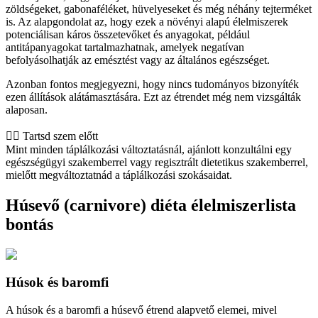
zöldségeket, gabonaféléket, hüvelyeseket és még néhány tejterméket
is. Az alapgondolat az, hogy ezek a növényi alapú élelmiszerek
potenciálisan káros összetevőket és anyagokat, például
antitápanyagokat tartalmazhatnak, amelyek negatívan
befolyásolhatják az emésztést vagy az általános egészséget.
Azonban fontos megjegyezni, hogy nincs tudományos bizonyíték
ezen állítások alátámasztására. Ezt az étrendet még nem vizsgálták
alaposan.
👨‍⚕️️ Tartsd szem előtt
Mint minden táplálkozási változtatásnál, ajánlott konzultálni egy
egészségügyi szakemberrel vagy regisztrált dietetikus szakemberrel,
mielőtt megváltoztatnád a táplálkozási szokásaidat.
Húsevő (carnivore) diéta élelmiszerlista
bontás
Húsok és baromfi
A húsok és a baromfi a húsevő étrend alapvető elemei, mivel