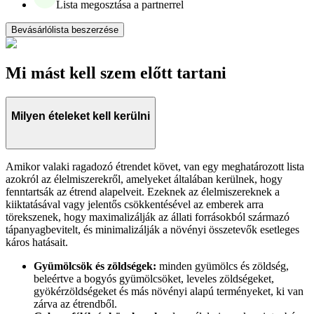
Lista megosztása a partnerrel
Bevásárlólista beszerzése
Mi mást kell szem előtt tartani
Milyen ételeket kell kerülni
Amikor valaki ragadozó étrendet követ, van egy meghatározott lista
azokról az élelmiszerekről, amelyeket általában kerülnek, hogy
fenntartsák az étrend alapelveit. Ezeknek az élelmiszereknek a
kiiktatásával vagy jelentős csökkentésével az emberek arra
törekszenek, hogy maximalizálják az állati forrásokból származó
tápanyagbevitelt, és minimalizálják a növényi összetevők esetleges
káros hatásait.
Gyümölcsök és zöldségek:
minden gyümölcs és zöldség,
beleértve a bogyós gyümölcsöket, leveles zöldségeket,
gyökérzöldségeket és más növényi alapú terményeket, ki van
zárva az étrendből.