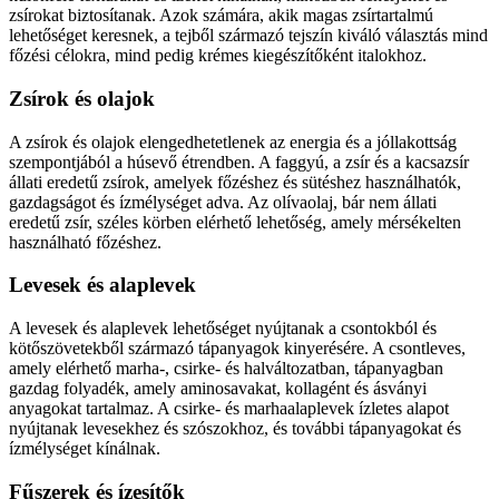
zsírokat biztosítanak. Azok számára, akik magas zsírtartalmú
lehetőséget keresnek, a tejből származó tejszín kiváló választás mind
főzési célokra, mind pedig krémes kiegészítőként italokhoz.
Zsírok és olajok
A zsírok és olajok elengedhetetlenek az energia és a jóllakottság
szempontjából a húsevő étrendben. A faggyú, a zsír és a kacsazsír
állati eredetű zsírok, amelyek főzéshez és sütéshez használhatók,
gazdagságot és ízmélységet adva. Az olívaolaj, bár nem állati
eredetű zsír, széles körben elérhető lehetőség, amely mérsékelten
használható főzéshez.
Levesek és alaplevek
A levesek és alaplevek lehetőséget nyújtanak a csontokból és
kötőszövetekből származó tápanyagok kinyerésére. A csontleves,
amely elérhető marha-, csirke- és halváltozatban, tápanyagban
gazdag folyadék, amely aminosavakat, kollagént és ásványi
anyagokat tartalmaz. A csirke- és marhaalaplevek ízletes alapot
nyújtanak levesekhez és szószokhoz, és további tápanyagokat és
ízmélységet kínálnak.
Fűszerek és ízesítők