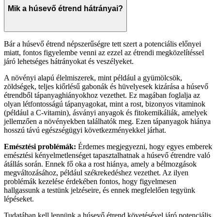
Mik a húsevő étrend hátrányai?
Bár a húsevő étrend népszerűségre tett szert a potenciális előnyei
miatt, fontos figyelembe venni az ezzel az étrendi megközelítéssel
járó lehetséges hátrányokat és veszélyeket.
A növényi alapú élelmiszerek, mint például a gyümölcsök,
zöldségek, teljes kiőrlésű gabonák és hüvelyesek kizárása a húsevő
étrendből tápanyaghiányokhoz vezethet. Ez magában foglalja az
olyan létfontosságú tápanyagokat, mint a rost, bizonyos vitaminok
(például a C-vitamin), ásványi anyagok és fitokemikáliák, amelyek
jellemzően a növényekben találhatók meg. Ezen tápanyagok hiánya
hosszú távú egészségügyi következményekkel járhat.
Emésztési problémák:
Érdemes megjegyezni, hogy egyes emberek
emésztési kényelmetlenséget tapasztalhatnak a húsevő étrendre való
átállás során. Ennek fő oka a rost hiánya, amely a bélmozgások
megváltozásához, például székrekedéshez vezethet. Az ilyen
problémák kezelése érdekében fontos, hogy figyelmesen
hallgassunk a testünk jelzéseire, és ennek megfelelően tegyünk
lépéseket.
Tudatában kell lennünk a húsevő étrend követésével járó potenciális