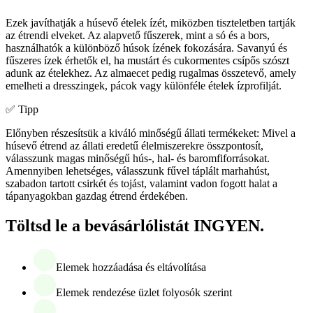
Ezek javíthatják a húsevő ételek ízét, miközben tiszteletben tartják
az étrendi elveket. Az alapvető fűszerek, mint a só és a bors,
használhatók a különböző húsok ízének fokozására. Savanyú és
fűszeres ízek érhetők el, ha mustárt és cukormentes csípős szószt
adunk az ételekhez. Az almaecet pedig rugalmas összetevő, amely
emelheti a dresszingek, pácok vagy különféle ételek ízprofilját.
✅ Tipp
Előnyben részesítsük a kiváló minőségű állati termékeket: Mivel a
húsevő étrend az állati eredetű élelmiszerekre összpontosít,
válasszunk magas minőségű hús-, hal- és baromfiforrásokat.
Amennyiben lehetséges, válasszunk fűvel táplált marhahúst,
szabadon tartott csirkét és tojást, valamint vadon fogott halat a
tápanyagokban gazdag étrend érdekében.
Töltsd le a bevásárlólistát INGYEN.
Elemek hozzáadása és eltávolítása
Elemek rendezése üzlet folyosók szerint