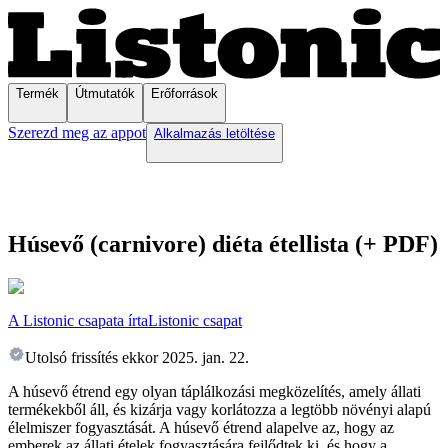
Termék
Útmutatók
Erőforrások
Szerezd meg az appot
Alkalmazás letöltése
Húsevő (carnivore) diéta étellista (+ PDF)
A Listonic csapata írta
Listonic csapat
Utolsó frissítés ekkor
2025. jan. 22.
A húsevő étrend egy olyan táplálkozási megközelítés, amely állati
termékekből áll, és kizárja vagy korlátozza a legtöbb növényi alapú
élelmiszer fogyasztását. A húsevő étrend alapelve az, hogy az
emberek az állati ételek fogyasztására fejlődtek ki, és hogy a