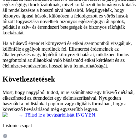
egészségügyi kockázatoknak, mivel korlátozott tudományos kutatás
áll rendelkezésre a hosszú távú hatásairól. Megfigyelték, hogy
bizonyos típusú húsok, különösen a feldolgozott és vörös húsok
túlzott fogyasztása növelheti bizonyos egészségügyi állapotok,
például a szív- és érrendszeri betegségek és bizonyos rákfajták
kockázatát.
Ha a húsevő étrendet környezeti és etikai szempontból vizsgáljuk,
különféle aggályok merülnek fel. Elismerést érdemelnek az
állattenyésztés nagy léptékű környezeti hatásai, miközben fontos
megfontolni az állatokkal való bánásmód etikai kérdéseit és az
élelmiszer-rendszerünk hosszú távú fenntarthatóságát.
Következtetések
Most, hogy nagyjából tudod, mire számíthatsz egy húsevő diétánál,
elkezdheted az étrendedet egy élelmiszerlistával. Nyugodtan
használd a mi listánkat papíron vagy digitális formában, hogy a
következő bevásárlásod még egyszerűbb legyen.
→
Töltsd le a bevásárlólistát INGYEN.
Listonic csapat