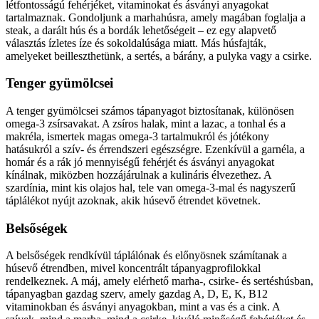
létfontosságú fehérjéket, vitaminokat és ásványi anyagokat
tartalmaznak. Gondoljunk a marhahúsra, amely magában foglalja a
steak, a darált hús és a bordák lehetőségeit – ez egy alapvető
választás ízletes íze és sokoldalúsága miatt. Más húsfajták,
amelyeket beilleszthetünk, a sertés, a bárány, a pulyka vagy a csirke.
Tenger gyümölcsei
A tenger gyümölcsei számos tápanyagot biztosítanak, különösen
omega-3 zsírsavakat. A zsíros halak, mint a lazac, a tonhal és a
makréla, ismertek magas omega-3 tartalmukról és jótékony
hatásukról a szív- és érrendszeri egészségre. Ezenkívül a garnéla, a
homár és a rák jó mennyiségű fehérjét és ásványi anyagokat
kínálnak, miközben hozzájárulnak a kulináris élvezethez. A
szardínia, mint kis olajos hal, tele van omega-3-mal és nagyszerű
táplálékot nyújt azoknak, akik húsevő étrendet követnek.
Belsőségek
A belsőségek rendkívül táplálónak és előnyösnek számítanak a
húsevő étrendben, mivel koncentrált tápanyagprofilokkal
rendelkeznek. A máj, amely elérhető marha-, csirke- és sertéshúsban,
tápanyagban gazdag szerv, amely gazdag A, D, E, K, B12
vitaminokban és ásványi anyagokban, mint a vas és a cink. A