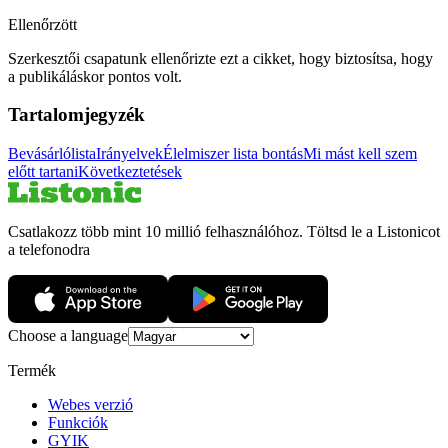
Ellenőrzött
Szerkesztői csapatunk ellenőrizte ezt a cikket, hogy biztosítsa, hogy
a publikáláskor pontos volt.
Tartalomjegyzék
Bevásárlólista
Irányelvek
Élelmiszer lista bontás
Mi mást kell szem
előtt tartani
Következtetések
Csatlakozz több mint 10 millió felhasználóhoz. Töltsd le a Listonicot
a telefonodra
Choose a language
Termék
Webes verzió
Funkciók
GYIK