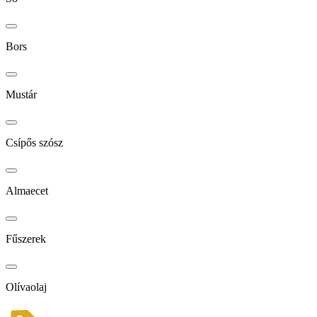
Bors
Mustár
Csípős szósz
Almaecet
Fűszerek
Olívaolaj