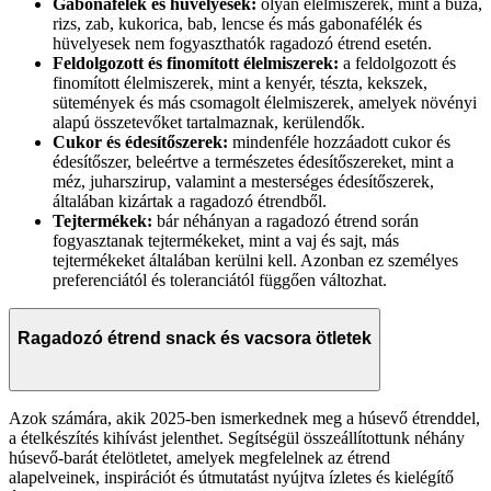
Gabonafélék és hüvelyesek:
olyan élelmiszerek, mint a búza,
rizs, zab, kukorica, bab, lencse és más gabonafélék és
hüvelyesek nem fogyaszthatók ragadozó étrend esetén.
Feldolgozott és finomított élelmiszerek:
a feldolgozott és
finomított élelmiszerek, mint a kenyér, tészta, kekszek,
sütemények és más csomagolt élelmiszerek, amelyek növényi
alapú összetevőket tartalmaznak, kerülendők.
Cukor és édesítőszerek:
mindenféle hozzáadott cukor és
édesítőszer, beleértve a természetes édesítőszereket, mint a
méz, juharszirup, valamint a mesterséges édesítőszerek,
általában kizártak a ragadozó étrendből.
Tejtermékek:
bár néhányan a ragadozó étrend során
fogyasztanak tejtermékeket, mint a vaj és sajt, más
tejtermékeket általában kerülni kell. Azonban ez személyes
preferenciától és toleranciától függően változhat.
Ragadozó étrend snack és vacsora ötletek
Azok számára, akik 2025-ben ismerkednek meg a húsevő étrenddel,
a ételkészítés kihívást jelenthet. Segítségül összeállítottunk néhány
húsevő-barát ételötletet, amelyek megfelelnek az étrend
alapelveinek, inspirációt és útmutatást nyújtva ízletes és kielégítő