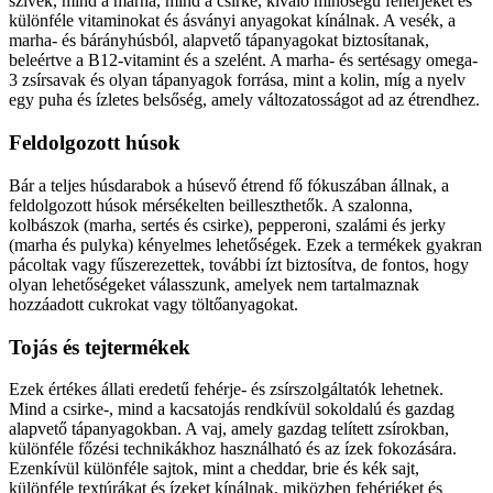
szívek, mind a marha, mind a csirke, kiváló minőségű fehérjéket és
különféle vitaminokat és ásványi anyagokat kínálnak. A vesék, a
marha- és bárányhúsból, alapvető tápanyagokat biztosítanak,
beleértve a B12-vitamint és a szelént. A marha- és sertésagy omega-
3 zsírsavak és olyan tápanyagok forrása, mint a kolin, míg a nyelv
egy puha és ízletes belsőség, amely változatosságot ad az étrendhez.
Feldolgozott húsok
Bár a teljes húsdarabok a húsevő étrend fő fókuszában állnak, a
feldolgozott húsok mérsékelten beilleszthetők. A szalonna,
kolbászok (marha, sertés és csirke), pepperoni, szalámi és jerky
(marha és pulyka) kényelmes lehetőségek. Ezek a termékek gyakran
pácoltak vagy fűszerezettek, további ízt biztosítva, de fontos, hogy
olyan lehetőségeket válasszunk, amelyek nem tartalmaznak
hozzáadott cukrokat vagy töltőanyagokat.
Tojás és tejtermékek
Ezek értékes állati eredetű fehérje- és zsírszolgáltatók lehetnek.
Mind a csirke-, mind a kacsatojás rendkívül sokoldalú és gazdag
alapvető tápanyagokban. A vaj, amely gazdag telített zsírokban,
különféle főzési technikákhoz használható és az ízek fokozására.
Ezenkívül különféle sajtok, mint a cheddar, brie és kék sajt,
különféle textúrákat és ízeket kínálnak, miközben fehérjéket és