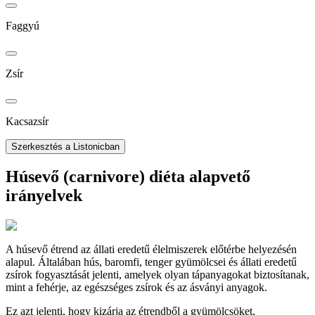
Faggyú
Zsír
Kacsazsír
Szerkesztés a Listonicban
Húsevő (carnivore) diéta alapvető
irányelvek
A húsevő étrend az állati eredetű élelmiszerek előtérbe helyezésén
alapul. Általában hús, baromfi, tenger gyümölcsei és állati eredetű
zsírok fogyasztását jelenti, amelyek olyan tápanyagokat biztosítanak,
mint a fehérje, az egészséges zsírok és az ásványi anyagok.
Ez azt jelenti, hogy kizárja az étrendből a gyümölcsöket,