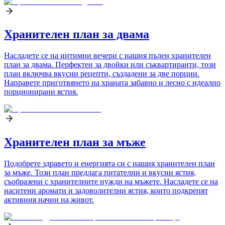
Хранителен план за двама
Насладете се на интимни вечери с нашия пълен хранителен
план за двама. Перфектен за двойки или съквартиранти, този
план включва вкусни рецепти, създадени за две порции.
Направете приготвянето на храната забавно и лесно с идеално
порционирани ястия.
Хранителен план за мъже
Подобрете здравето и енергията си с нашия хранителен план
за мъже. Този план предлага питателни и вкусни ястия,
съобразени с хранителните нужди на мъжете. Насладете се на
наситени аромати и задоволителни ястия, които подкрепят
активния начин на живот.