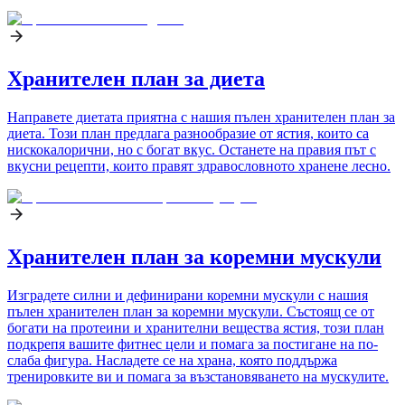
Хранителен план за диета
Направете диетата приятна с нашия пълен хранителен план за
диета. Този план предлага разнообразие от ястия, които са
нискокалорични, но с богат вкус. Останете на правия път с
вкусни рецепти, които правят здравословното хранене лесно.
Хранителен план за коремни мускули
Изградете силни и дефинирани коремни мускули с нашия
пълен хранителен план за коремни мускули. Състоящ се от
богати на протеини и хранителни вещества ястия, този план
подкрепя вашите фитнес цели и помага за постигане на по-
слаба фигура. Насладете се на храна, която поддържа
тренировките ви и помага за възстановяването на мускулите.