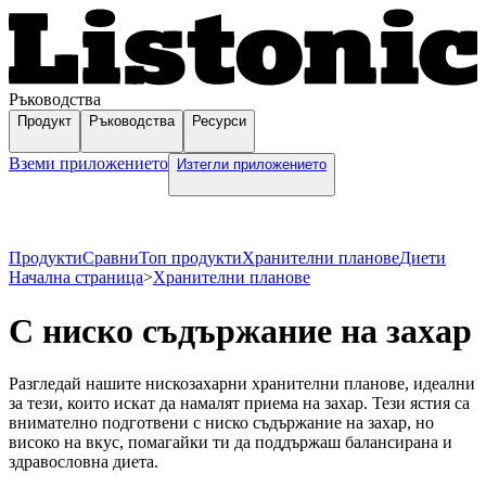
Ръководства
Продукт
Ръководства
Ресурси
Вземи приложението
Изтегли приложението
Продукти
Сравни
Топ продукти
Хранителни планове
Диети
Начална страница
>
Хранителни планове
С ниско съдържание на захар
Разгледай нашите нискозахарни хранителни планове, идеални
за тези, които искат да намалят приема на захар. Тези ястия са
внимателно подготвени с ниско съдържание на захар, но
високо на вкус, помагайки ти да поддържаш балансирана и
здравословна диета.