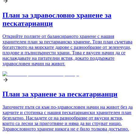
План за здравословно хранене за
пескатарианци
Открийте ползите от балансираното хранене с нашия
хранителен план за пестарианско хранене. Този план съчетава
богатството на морските дарове с разнообразие от зеленчуци,
плодове и пълнозърнести храни. Това е вкусен начин да се
наслаждавате на питателни ястия, докато поддържате
здравословен начин на живот.
План за хранене за пескатарианци
Започнете пътя си към по-здравословен начин на живот без да
харчите и стотинка с нашия пескатариански хранителен план
безплатно. Насладете се на разнообразие от вкусни ястия,
които са лесни за приготвяне и няма да ви струват нищо.
Здравословното хранене никога не е било толкова достъпно.