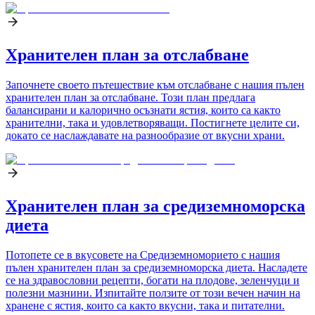
Хранителен план за отслабване
Започнете своето пътешествие към отслабване с нашия пълен
хранителен план за отслабване. Този план предлага
балансирани и калорично осъзнати ястия, които са както
хранителни, така и удовлетворяващи. Постигнете целите си,
докато се наслаждавате на разнообразие от вкусни храни.
Хранителен план за средиземноморска
диета
Потопете се в вкусовете на Средиземноморието с нашия
пълен хранителен план за средиземноморска диета. Насладете
се на здравословни рецепти, богати на плодове, зеленчуци и
полезни мазнини. Изпитайте ползите от този вечен начин на
хранене с ястия, които са както вкусни, така и питателни.