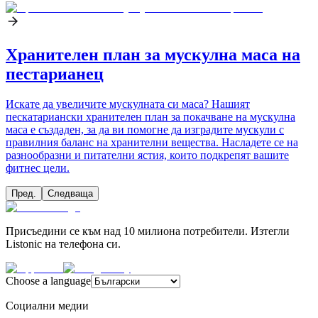
Хранителен план за мускулна маса на
пестарианец
Искате да увеличите мускулната си маса? Нашият
пескатариански хранителен план за покачване на мускулна
маса е създаден, за да ви помогне да изградите мускули с
правилния баланс на хранителни вещества. Насладете се на
разнообразни и питателни ястия, които подкрепят вашите
фитнес цели.
Пред.
Следваща
Присъедини се към над 10 милиона потребители. Изтегли
Listonic на телефона си.
Choose a language
Социални медии