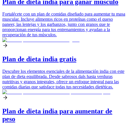
Plan de dieta india para ganar músculo
Fortalécete con un plan de comidas diseñado para aumentar tu masa
muscular. Incluye alimentos ricos en proteínas como el queso
paneer, las lentejas y los garbanzos, junto con granos que te
proporcionan energía para tus entrenamientos y ayudan a la
recuperación de tus músculos.
Plan de dieta india gratis
Descubre los elementos esenciales de la alimentación india con este
plan de dieta equilibrada. Desde sabrosos dals hasta verduras
nutritivas y granos integrales, ofrece un enfoque integral para las
comidas diarias que satisface todas tus necesidades dietéticas.
Plan de dieta india para aumentar de
peso