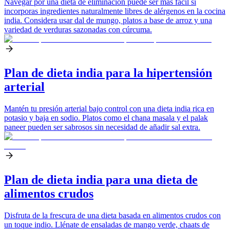
Navegar por una dieta de eliminación puede ser más fácil si
incorporas ingredientes naturalmente libres de alérgenos en la cocina
india. Considera usar dal de mungo, platos a base de arroz y una
variedad de verduras sazonadas con cúrcuma.
Plan de dieta india para la hipertensión
arterial
Mantén tu presión arterial bajo control con una dieta india rica en
potasio y baja en sodio. Platos como el chana masala y el palak
paneer pueden ser sabrosos sin necesidad de añadir sal extra.
Plan de dieta india para una dieta de
alimentos crudos
Disfruta de la frescura de una dieta basada en alimentos crudos con
un toque indio. Llénate de ensaladas de mango verde, chaats de