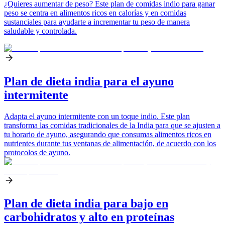
¿Quieres aumentar de peso? Este plan de comidas indio para ganar
peso se centra en alimentos ricos en calorías y en comidas
sustanciales para ayudarte a incrementar tu peso de manera
saludable y controlada.
Plan de dieta india para el ayuno
intermitente
Adapta el ayuno intermitente con un toque indio. Este plan
transforma las comidas tradicionales de la India para que se ajusten a
tu horario de ayuno, asegurando que consumas alimentos ricos en
nutrientes durante tus ventanas de alimentación, de acuerdo con los
protocolos de ayuno.
Plan de dieta india para bajo en
carbohidratos y alto en proteínas