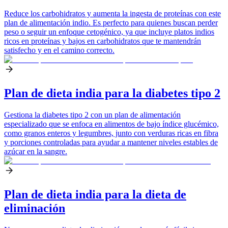
Reduce los carbohidratos y aumenta la ingesta de proteínas con este
plan de alimentación indio. Es perfecto para quienes buscan perder
peso o seguir un enfoque cetogénico, ya que incluye platos indios
ricos en proteínas y bajos en carbohidratos que te mantendrán
satisfecho y en el camino correcto.
Plan de dieta india para la diabetes tipo 2
Gestiona la diabetes tipo 2 con un plan de alimentación
especializado que se enfoca en alimentos de bajo índice glucémico,
como granos enteros y legumbres, junto con verduras ricas en fibra
y porciones controladas para ayudar a mantener niveles estables de
azúcar en la sangre.
Plan de dieta india para la dieta de
eliminación