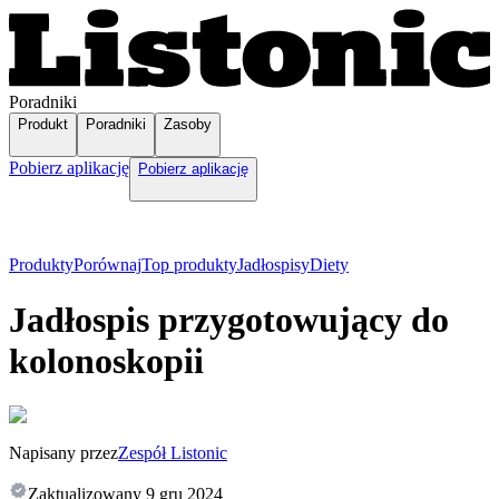
Poradniki
Produkt
Poradniki
Zasoby
Pobierz aplikację
Pobierz aplikację
Produkty
Porównaj
Top produkty
Jadłospisy
Diety
Jadłospis przygotowujący do
kolonoskopii
Napisany przez
Zespół Listonic
Zaktualizowany
9 gru 2024