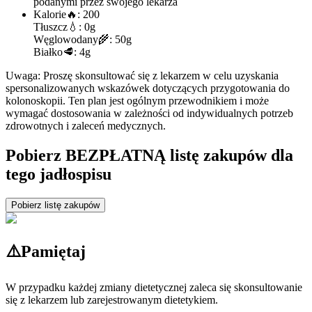
podanymi przez swojego lekarza
Kalorie
🔥:
200
Tłuszcz
💧:
0g
Węglowodany
🌾:
50g
Białko
🥩:
4g
Uwaga: Proszę skonsultować się z lekarzem w celu uzyskania
spersonalizowanych wskazówek dotyczących przygotowania do
kolonoskopii. Ten plan jest ogólnym przewodnikiem i może
wymagać dostosowania w zależności od indywidualnych potrzeb
zdrowotnych i zaleceń medycznych.
Pobierz BEZPŁATNĄ listę zakupów dla
tego jadłospisu
Pobierz listę zakupów
⚠️
Pamiętaj
W przypadku każdej zmiany dietetycznej zaleca się skonsultowanie
się z lekarzem lub zarejestrowanym dietetykiem.