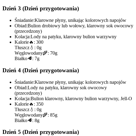
Dzień 3 (Dzień przygotowania)
Śniadanie:
Klarowne płyny, unikając kolorowych napojów
Obiad:
Bulion drobiowy lub wołowy, klarowny sok owocowy
(przecedzony)
Kolacja:
Lody na patyku, klarowny bulion warzywny
Kalorie
🔥:
300
Tłuszcz
💧:
0g
Węglowodany
🌾:
70g
Białko
🥩:
7g
Dzień 4 (Dzień przygotowania)
Śniadanie:
Klarowne płyny, unikając kolorowych napojów
Obiad:
Lody na patyku, klarowny sok owocowy
(przecedzony)
Kolacja:
Bulion klarowny, klarowny bulion warzywny, Jell-O
Kalorie
🔥:
350
Tłuszcz
💧:
0g
Węglowodany
🌾:
85g
Białko
🥩:
8g
Dzień 5 (Dzień przygotowania)