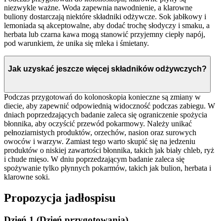
niezwykle ważne. Woda zapewnia nawodnienie, a klarowne
buliony dostarczają niektóre składniki odżywcze. Sok jabłkowy i
lemoniada są akceptowalne, aby dodać trochę słodyczy i smaku, a
herbata lub czarna kawa mogą stanowić przyjemny ciepły napój,
pod warunkiem, że unika się mleka i śmietany.
Jak uzyskać jeszcze więcej składników odżywczych?
Podczas przygotowań do kolonoskopia konieczne są zmiany w
diecie, aby zapewnić odpowiednią widoczność podczas zabiegu. W
dniach poprzedzających badanie zaleca się ograniczenie spożycia
błonnika, aby oczyścić przewód pokarmowy. Należy unikać
pełnoziarnistych produktów, orzechów, nasion oraz surowych
owoców i warzyw. Zamiast tego warto skupić się na jedzeniu
produktów o niskiej zawartości błonnika, takich jak biały chleb, ryż
i chude mięso. W dniu poprzedzającym badanie zaleca się
spożywanie tylko płynnych pokarmów, takich jak bulion, herbata i
klarowne soki.
Propozycja jadłospisu
Dzień 1 (Dzień przygotowania)