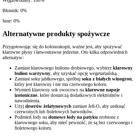
Węglowodany
:
100
%
Błonnik
:
0
%
Inne
:
0
%
Alternatywne produkty spożywcze
Przygotowując się do kolonoskopii, ważne jest, aby spożywać
klarowne płyny i łatwostrawne jedzenie. Oto kilka odpowiednich
alternatyw:
Zamiast klarownego bulionu drobiowego, wybierz
klarowny
bulion warzywny
, aby uzyskać opcję wegetariańską.
Zamiast soku jabłkowego, spróbuj
soku z białych winogron
,
który jest klarowny i nie ma czerwonego koloru.
Wymień klarowny sok owocowy na
klarowne napoje
izotoniczne
, które dostarczą dodatkowych elektrolitów i
nawodnienia.
Użyj
deserów żelatynowych
zamiast Jell-O, aby uniknąć
czerwonych lub fioletowych barwników.
Podmień lody na
domowe lody na patyku
zrobione z
klarownego soku, aby mieć pewność, że są bez czerwonego i
fioletowego koloru.