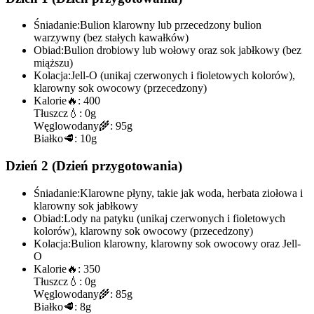
Śniadanie:
Bulion klarowny lub przecedzony bulion
warzywny (bez stałych kawałków)
Obiad:
Bulion drobiowy lub wołowy oraz sok jabłkowy (bez
miąższu)
Kolacja:
Jell-O (unikaj czerwonych i fioletowych kolorów),
klarowny sok owocowy (przecedzony)
Kalorie
🔥:
400
Tłuszcz
💧:
0g
Węglowodany
🌾:
95g
Białko
🥩:
10g
Dzień 2 (Dzień przygotowania)
Śniadanie:
Klarowne płyny, takie jak woda, herbata ziołowa i
klarowny sok jabłkowy
Obiad:
Lody na patyku (unikaj czerwonych i fioletowych
kolorów), klarowny sok owocowy (przecedzony)
Kolacja:
Bulion klarowny, klarowny sok owocowy oraz Jell-
O
Kalorie
🔥:
350
Tłuszcz
💧:
0g
Węglowodany
🌾:
85g
Białko
🥩:
8g