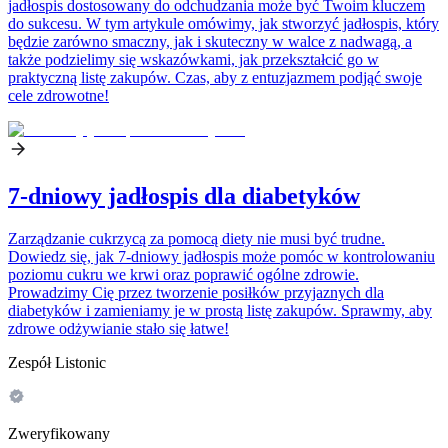
jadłospis dostosowany do odchudzania może być Twoim kluczem
do sukcesu. W tym artykule omówimy, jak stworzyć jadłospis, który
będzie zarówno smaczny, jak i skuteczny w walce z nadwagą, a
także podzielimy się wskazówkami, jak przekształcić go w
praktyczną listę zakupów. Czas, aby z entuzjazmem podjąć swoje
cele zdrowotne!
7-dniowy jadłospis dla diabetyków
Zarządzanie cukrzycą za pomocą diety nie musi być trudne.
Dowiedz się, jak 7-dniowy jadłospis może pomóc w kontrolowaniu
poziomu cukru we krwi oraz poprawić ogólne zdrowie.
Prowadzimy Cię przez tworzenie posiłków przyjaznych dla
diabetyków i zamieniamy je w prostą listę zakupów. Sprawmy, aby
zdrowe odżywianie stało się łatwe!
Zespół Listonic
Zweryfikowany