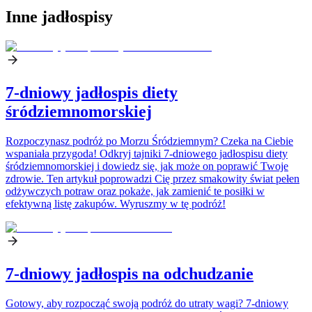
Inne jadłospisy
7-dniowy jadłospis diety
śródziemnomorskiej
Rozpoczynasz podróż po Morzu Śródziemnym? Czeka na Ciebie
wspaniała przygoda! Odkryj tajniki 7-dniowego jadłospisu diety
śródziemnomorskiej i dowiedz się, jak może on poprawić Twoje
zdrowie. Ten artykuł poprowadzi Cię przez smakowity świat pełen
odżywczych potraw oraz pokaże, jak zamienić te posiłki w
efektywną listę zakupów. Wyruszmy w tę podróż!
7-dniowy jadłospis na odchudzanie
Gotowy, aby rozpocząć swoją podróż do utraty wagi? 7-dniowy