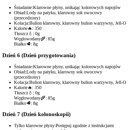
Śniadanie:
Klarowne płyny, unikając kolorowych napojów
Obiad:
Lody na patyku, klarowny sok owocowy
(przecedzony)
Kolacja:
Bulion klarowny, klarowny bulion warzywny, Jell-O
Kalorie
🔥:
350
Tłuszcz
💧:
0g
Węglowodany
🌾:
85g
Białko
🥩:
8g
Dzień 6 (Dzień przygotowania)
Śniadanie:
Klarowne płyny, unikając kolorowych napojów
Obiad:
Lody na patyku, klarowny sok owocowy
(przecedzony)
Kolacja:
Bulion klarowny, klarowny bulion warzywny, Jell-O
Kalorie
🔥:
350
Tłuszcz
💧:
0g
Węglowodany
🌾:
85g
Białko
🥩:
8g
Dzień 7 (Dzień kolonoskopii)
Tylko klarowne płyny:
Postępuj zgodnie z instrukcjami