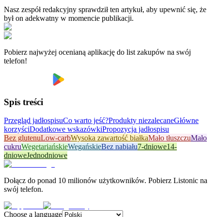
Nasz zespół redakcyjny sprawdził ten artykuł, aby upewnić się, że
był on adekwatny w momencie publikacji.
Pobierz najwyżej ocenianą aplikację do list zakupów na swój
telefon!
Spis treści
Przegląd jadłospisu
Co warto jeść?
Produkty niezalecane
Główne
korzyści
Dodatkowe wskazówki
Propozycja jadłospisu
Bez glutenu
Low-carb
Wysoka zawartość białka
Mało tłuszczu
Mało
cukru
Wegetariańskie
Wegańskie
Bez nabiału
7-dniowe
14-
dniowe
Jednodniowe
Dołącz do ponad 10 milionów użytkowników. Pobierz Listonic na
swój telefon.
Choose a language