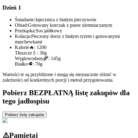
Dzień 1
Śniadanie:
Jajecznica z białym pieczywem
Obiad:
Gotowany kurczak z puree ziemniaczanym
Przekąska:
Sos jabłkowy
Kolacja:
Pieczony dorsz z białym ryżem i gotowanymi
marchewkami
Kalorie
🔥:
1200
Tłuszcze
💧:
30g
Węglowodany
🌾:
145g
Białko
🥩:
70g
Wartości te są przybliżone i mogą się nieznacznie różnić w
zależności od konkretnych porcji i metod przygotowania.
Pobierz BEZPŁATNĄ listę zakupów dla
tego jadłospisu
Pobierz listę zakupów
⚠️
Pamiętaj