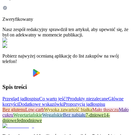
Zweryfikowany
Nasz zespół redakcyjny sprawdził ten artykuł, aby upewnić się, że
był on adekwatny w momencie publikacji.
Pobierz najwyżej ocenianą aplikację do list zakupów na swój
telefon!
Spis treści
Przegląd jadłospisu
Co warto jeść?
Produkty niezalecane
Główne
korzyści
Dodatkowe wskazówki
Propozycja jadłospisu
Bez glutenu
Low-carb
Wysoka zawartość białka
Mało tłuszczu
Mało
cukru
Wegetariańskie
Wegańskie
Bez nabiału
7-dniowe
14-
dniowe
Jednodniowe