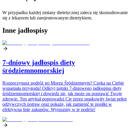
W przypadku każdej zmiany dietetycznej zaleca się skonsultowanie
się z lekarzem lub zarejestrowanym dietetykiem.
Inne jadłospisy
7-dniowy jadłospis diety
śródziemnomorskiej
Rozpoczynasz podróż po Morzu Śródziemnym? Czeka na Ciebie
wspaniała przygoda! Odkryj tajniki 7-dniowego jadłospisu diety
śródziemnomorskiej i dowiedz się, jak może on poprawić Twoje
zdrowie. Ten artykuł poprowadzi Cię przez smakowity świat pełen
odżywczych potraw oraz pokaże, jak zamienić te posiłki w
efektywną listę zakupów. Wyruszmy w tę podróż!