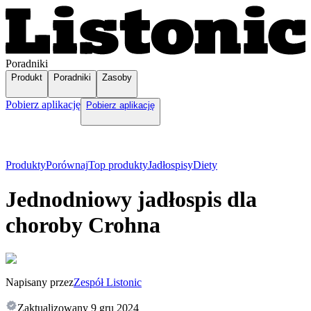
Poradniki
Produkt
Poradniki
Zasoby
Pobierz aplikację
Pobierz aplikację
Produkty
Porównaj
Top produkty
Jadłospisy
Diety
Jednodniowy jadłospis dla
choroby Crohna
Napisany przez
Zespół Listonic
Zaktualizowany
9 gru 2024