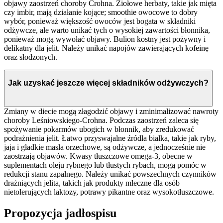
objawy zaostrzeń choroby Crohna. Ziołowe herbaty, takie jak mięta
czy imbir, mają działanie kojące; smoothie owocowe to dobry
wybór, ponieważ większość owoców jest bogata w składniki
odżywcze, ale warto unikać tych o wysokiej zawartości błonnika,
ponieważ mogą wywołać objawy. Bulion kostny jest pożywny i
delikatny dla jelit. Należy unikać napojów zawierających kofeinę
oraz słodzonych.
Jak uzyskać jeszcze więcej składników odżywczych?
Zmiany w diecie mogą złagodzić objawy i zminimalizować nawroty
choroby Leśniowskiego-Crohna. Podczas zaostrzeń zaleca się
spożywanie pokarmów ubogich w błonnik, aby zredukować
podrażnienia jelit. Łatwo przyswajalne źródła białka, takie jak ryby,
jaja i gładkie masła orzechowe, są odżywcze, a jednocześnie nie
zaostrzają objawów. Kwasy tłuszczowe omega-3, obecne w
suplementach oleju rybnego lub tłustych rybach, mogą pomóc w
redukcji stanu zapalnego. Należy unikać powszechnych czynników
drażniących jelita, takich jak produkty mleczne dla osób
nietolerujących laktozy, potrawy pikantne oraz wysokotłuszczowe.
Propozycja jadłospisu