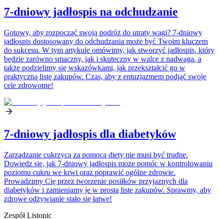
7-dniowy jadłospis na odchudzanie
Gotowy, aby rozpocząć swoją podróż do utraty wagi? 7-dniowy
jadłospis dostosowany do odchudzania może być Twoim kluczem
do sukcesu. W tym artykule omówimy, jak stworzyć jadłospis, który
będzie zarówno smaczny, jak i skuteczny w walce z nadwagą, a
także podzielimy się wskazówkami, jak przekształcić go w
praktyczną listę zakupów. Czas, aby z entuzjazmem podjąć swoje
cele zdrowotne!
7-dniowy jadłospis dla diabetyków
Zarządzanie cukrzycą za pomocą diety nie musi być trudne.
Dowiedz się, jak 7-dniowy jadłospis może pomóc w kontrolowaniu
poziomu cukru we krwi oraz poprawić ogólne zdrowie.
Prowadzimy Cię przez tworzenie posiłków przyjaznych dla
diabetyków i zamieniamy je w prostą listę zakupów. Sprawmy, aby
zdrowe odżywianie stało się łatwe!
Zespół Listonic