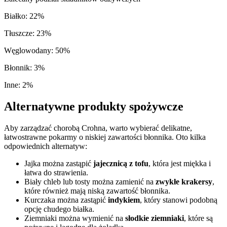
Białko
:
22
%
Tłuszcze
:
23
%
Węglowodany
:
50
%
Błonnik
:
3
%
Inne
:
2
%
Alternatywne produkty spożywcze
Aby zarządzać chorobą Crohna, warto wybierać delikatne,
łatwostrawne pokarmy o niskiej zawartości błonnika. Oto kilka
odpowiednich alternatyw:
Jajka można zastąpić
jajecznicą z tofu
, która jest miękka i
łatwa do strawienia.
Biały chleb lub tosty można zamienić na
zwykłe krakersy
,
które również mają niską zawartość błonnika.
Kurczaka można zastąpić
indykiem
, który stanowi podobną
opcję chudego białka.
Ziemniaki można wymienić na
słodkie ziemniaki
, które są