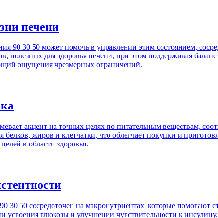
езни печени
ния 90 30 50 может помочь в управлении этим состоянием, соср
ов, полезных для здоровья печени, при этом поддерживая бала
ающий ощущения чрезмерных ограничений.
ека
зумевает акцент на точных целях по питательным веществам, с
я белков, жиров и клетчатки, что облегчает покупки и пригото
целей в области здоровья.
истентности
90 30 50 сосредоточен на макронутриентах, которые помогают с
ии усвоения глюкозы и улучшении чувствительности к инсулину