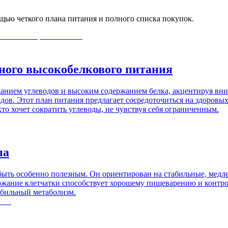
щью четкого плана питания и полного списка покупок.
дного высокобелкового питания
ржанием углеводов и высоким содержанием белка, акцентируя в
в. Этот план питания предлагает сосредоточиться на здоровых 
то хочет сократить углеводы, не чувствуя себя ограниченным.
па
т быть особенно полезным. Он ориентирован на стабильные, ме
жание клетчатки способствует хорошему пищеварению и контролю
абильный метаболизм.