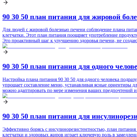
90 30 50 план питания для жировой бол
Для людей с жировой болезнью печени соблюдение плана пита
клетчатки. Этот план питания поощряет употребление продукт
Это проактивный шаг к улучшению здоровья печени, не созд
90 30 50 план питания для одного челов
Настройка плана питания 90 30 50 для одного человека подра
упрощает составление меню, устанавливая ясные ориентиры дл
можно адаптировать по мере изменения ваших предпочтений и 
90 30 50 план питания для инсулинорез
Эффективно борясь с инсулинорезистентностью, план питания 
клетчатки и здоровых жиров играет ключевую роль в замедлен