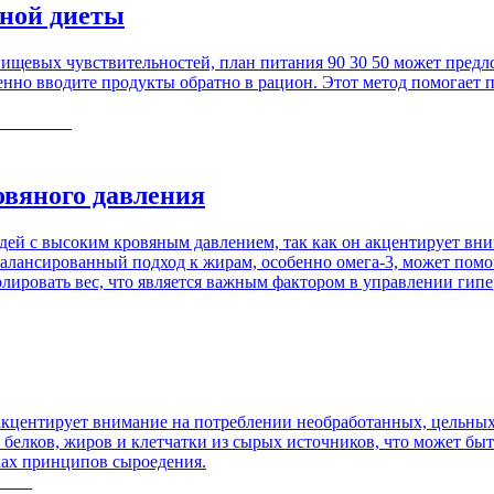
нной диеты
ищевых чувствительностей, план питания 90 30 50 может предл
нно вводите продукты обратно в рацион. Этот метод помогает 
овяного давления
дей с высоким кровяным давлением, так как он акцентирует вни
алансированный подход к жирам, особенно омега-3, может помоч
олировать вес, что является важным фактором в управлении гип
 акцентирует внимание на потреблении необработанных, цельны
 белков, жиров и клетчатки из сырых источников, что может быт
мках принципов сыроедения.