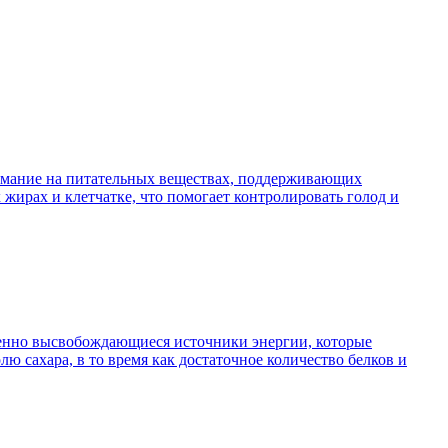
нимание на питательных веществах, поддерживающих
жирах и клетчатке, что помогает контролировать голод и
дленно высвобождающиеся источники энергии, которые
 сахара, в то время как достаточное количество белков и