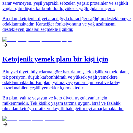
zarar vermeyen, yeşil yapraklı sebzeler, yağsız proteinler ve sağlıklı
yağlar gibi düşük karbonhidratlı, yüksek yağlı gıdaları içerir.
Bu plan, ketojenik diyet aracılığıyla karaciğer sağlığını desteklemeye
odaklanmaktadır. Karaciğer fonksiyonunu ve yağ azalmasını
destekleyen gıdaları seçmekle ilgilidir.
Ketojenik yemek planı bir kişi için
Bireysel diyet ihtiyaçlarına göre hazırlanmış tek kişilik yemek planı,
tek porsiyon, düşük karbonhidratlı ve yüksek yağlı yemeklere
odaklanmaktadır. Bu plan, yalnız yaşayanlar için basit ve kolay
hazırlanabilen çeşitli yemekler içermektedir.
Bu plan, yalnız yaşayan ve keto diyeti uygulayanlar için
mükemmeldir. Tek kişilik yaşam tarzına uygun, israf ve fazlalık
olmadan keto’yu pratik ve keyifli hale getirmeyi amaçlamaktadır.