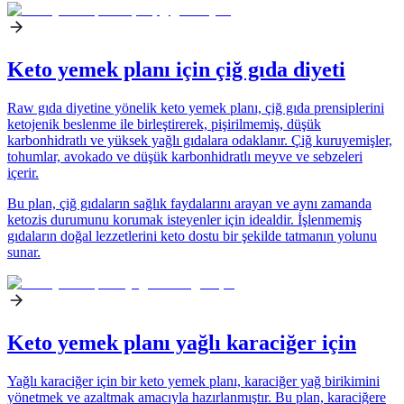
Keto yemek planı için çiğ gıda diyeti
Raw gıda diyetine yönelik keto yemek planı, çiğ gıda prensiplerini
ketojenik beslenme ile birleştirerek, pişirilmemiş, düşük
karbonhidratlı ve yüksek yağlı gıdalara odaklanır. Çiğ kuruyemişler,
tohumlar, avokado ve düşük karbonhidratlı meyve ve sebzeleri
içerir.
Bu plan, çiğ gıdaların sağlık faydalarını arayan ve aynı zamanda
ketozis durumunu korumak isteyenler için idealdir. İşlenmemiş
gıdaların doğal lezzetlerini keto dostu bir şekilde tatmanın yolunu
sunar.
Keto yemek planı yağlı karaciğer için
Yağlı karaciğer için bir keto yemek planı, karaciğer yağ birikimini
yönetmek ve azaltmak amacıyla hazırlanmıştır. Bu plan, karaciğere