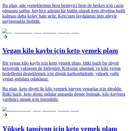
Bu plan, aile yemeklerinin hem besleyici hem de herkes için cazip
olmasını sağlar, böylece ailenin bir bütün olarak keto diyetine bağlı
kalması daha kolay hale gelir. Keto'nun faydalarını tüm aileyle
paylaşmakla ilgilidir.
Vegan kilo kaybı için keto yemek planı
Bir vegan kilo kaybı için keto yemek planı, bitki bazlı bir diyeti
ketojenik yaklaşım ile birleştirir. Ketozise ulaşmak ve kilo verme
hedeflerini desteklemek için düşük karbonhidratlı, yüksek yağlı
vegan gıdalara odaklanır.
Bu plan, keto diyeti ile kilo vermek isteyen veganlar için idealdir.
Bitki bazlı, keto dostu gıdalar arasında denge bulmak, kilo kaybına
yardımcı olmak için önemlidir.
Yüksek tansiyon için keto yemek planı