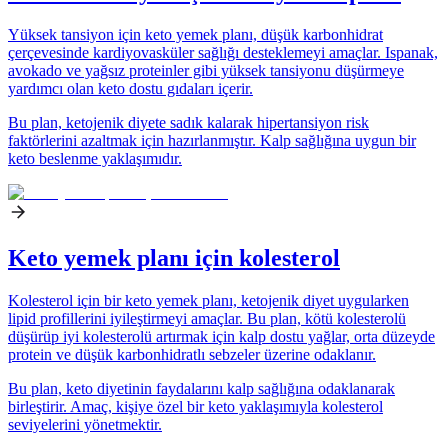
Yüksek tansiyon için keto yemek planı, düşük karbonhidrat
çerçevesinde kardiyovasküler sağlığı desteklemeyi amaçlar. Ispanak,
avokado ve yağsız proteinler gibi yüksek tansiyonu düşürmeye
yardımcı olan keto dostu gıdaları içerir.
Bu plan, ketojenik diyete sadık kalarak hipertansiyon risk
faktörlerini azaltmak için hazırlanmıştır. Kalp sağlığına uygun bir
keto beslenme yaklaşımıdır.
Keto yemek planı için kolesterol
Kolesterol için bir keto yemek planı, ketojenik diyet uygularken
lipid profillerini iyileştirmeyi amaçlar. Bu plan, kötü kolesterolü
düşürüp iyi kolesterolü artırmak için kalp dostu yağlar, orta düzeyde
protein ve düşük karbonhidratlı sebzeler üzerine odaklanır.
Bu plan, keto diyetinin faydalarını kalp sağlığına odaklanarak
birleştirir. Amaç, kişiye özel bir keto yaklaşımıyla kolesterol
seviyelerini yönetmektir.