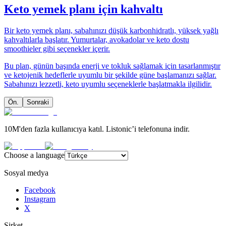
Keto yemek planı için kahvaltı
Bir keto yemek planı, sabahınızı düşük karbonhidratlı, yüksek yağlı
kahvaltılarla başlatır. Yumurtalar, avokadolar ve keto dostu
smoothieler gibi seçenekler içerir.
Bu plan, günün başında enerji ve tokluk sağlamak için tasarlanmıştır
ve ketojenik hedeflerle uyumlu bir şekilde güne başlamanızı sağlar.
Sabahınızı lezzetli, keto uyumlu seçeneklerle başlatmakla ilgilidir.
Ön.
Sonraki
10M'den fazla kullanıcıya katıl. Listonic’i telefonuna indir.
Choose a language
Sosyal medya
Facebook
Instagram
X
Şirket