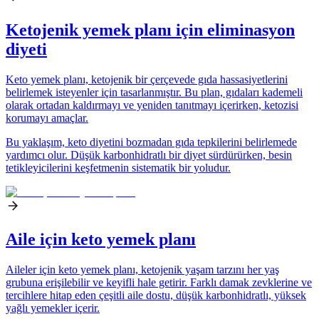
Ketojenik yemek planı için eliminasyon
diyeti
Keto yemek planı, ketojenik bir çerçevede gıda hassasiyetlerini
belirlemek isteyenler için tasarlanmıştır. Bu plan, gıdaları kademeli
olarak ortadan kaldırmayı ve yeniden tanıtmayı içerirken, ketozisi
korumayı amaçlar.
Bu yaklaşım, keto diyetini bozmadan gıda tepkilerini belirlemede
yardımcı olur. Düşük karbonhidratlı bir diyet sürdürürken, besin
tetikleyicilerini keşfetmenin sistematik bir yoludur.
Aile için keto yemek planı
Aileler için keto yemek planı, ketojenik yaşam tarzını her yaş
grubuna erişilebilir ve keyifli hale getirir. Farklı damak zevklerine ve
tercihlere hitap eden çeşitli aile dostu, düşük karbonhidratlı, yüksek
yağlı yemekler içerir.