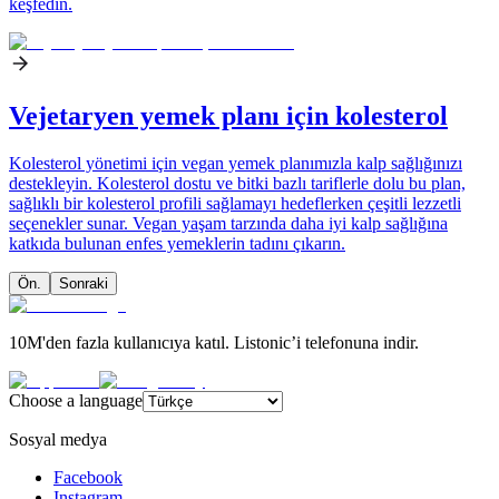
keşfedin.
Vejetaryen yemek planı için kolesterol
Kolesterol yönetimi için vegan yemek planımızla kalp sağlığınızı
destekleyin. Kolesterol dostu ve bitki bazlı tariflerle dolu bu plan,
sağlıklı bir kolesterol profili sağlamayı hedeflerken çeşitli lezzetli
seçenekler sunar. Vegan yaşam tarzında daha iyi kalp sağlığına
katkıda bulunan enfes yemeklerin tadını çıkarın.
Ön.
Sonraki
10M'den fazla kullanıcıya katıl. Listonic’i telefonuna indir.
Choose a language
Sosyal medya
Facebook
Instagram