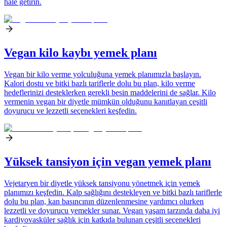
hale getirin.
Vegan kilo kaybı yemek planı
Vegan bir kilo verme yolculuğuna yemek planımızla başlayın.
Kalori dostu ve bitki bazlı tariflerle dolu bu plan, kilo verme
hedeflerinizi desteklerken gerekli besin maddelerini de sağlar. Kilo
vermenin vegan bir diyetle mümkün olduğunu kanıtlayan çeşitli
doyurucu ve lezzetli seçenekleri keşfedin.
Yüksek tansiyon için vegan yemek planı
Vejetaryen bir diyetle yüksek tansiyonu yönetmek için yemek
planımızı keşfedin. Kalp sağlığını destekleyen ve bitki bazlı tariflerle
dolu bu plan, kan basıncının düzenlenmesine yardımcı olurken
lezzetli ve doyurucu yemekler sunar. Vegan yaşam tarzında daha iyi
kardiyovasküler sağlık için katkıda bulunan çeşitli seçenekleri