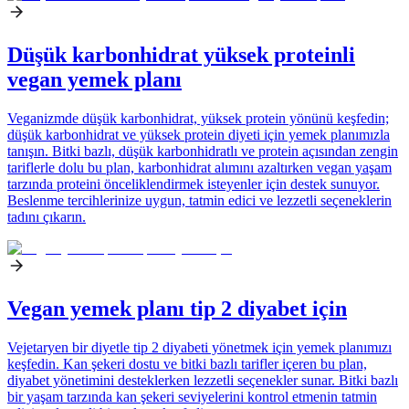
Düşük karbonhidrat yüksek proteinli
vegan yemek planı
Veganizmde düşük karbonhidrat, yüksek protein yönünü keşfedin;
düşük karbonhidrat ve yüksek protein diyeti için yemek planımızla
tanışın. Bitki bazlı, düşük karbonhidratlı ve protein açısından zengin
tariflerle dolu bu plan, karbonhidrat alımını azaltırken vegan yaşam
tarzında proteini önceliklendirmek isteyenler için destek sunuyor.
Beslenme tercihlerinize uygun, tatmin edici ve lezzetli seçeneklerin
tadını çıkarın.
Vegan yemek planı tip 2 diyabet için
Vejetaryen bir diyetle tip 2 diyabeti yönetmek için yemek planımızı
keşfedin. Kan şekeri dostu ve bitki bazlı tarifler içeren bu plan,
diyabet yönetimini desteklerken lezzetli seçenekler sunar. Bitki bazlı
bir yaşam tarzında kan şekeri seviyelerini kontrol etmenin tatmin