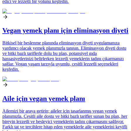
edici ve lezzetli bir yolunu keşfedin.
Vegan yemek planı için eliminasyon diyeti
Bitkisel bir beslenme planında eliminasyon diyeti uygulamanıza
yardımcı olacak yemek planımızla tanışın. Eliminasyon diyeti dostu
ve bitki bazlı tariflerle dolu bu plan, potansiyel gıda
hassasiyetlerinizi belirlerken lezzetli yemeklerin tadını çıkarmanızı
sağlar. Vegan yaşam tarzıyla uyumlu, çeşitli lezzetli seçenekleri
keşfedin.
Aile için vegan yemek planı
Ailemizi bir araya getirin; aileler için tasarlanmış vegan yemek
planımızla. Çeşitli aile dostu ve bitki bazlı tarifler sunan bu plan, her
bireyin lezzetli ve besleyici yemeklerin tadını çıkarmasını sağlıyor.
Farklı tat ve tercihlere hitap eden yemeklerle aile yemeklerini keyifli