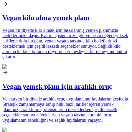
Vegan kilo alma yemek planı
Vegan bir diyetle kilo almak için tasarlanmış yemek planımızla
hedeflerinize ulaşın. Kalori açısından zengin ve besin değeri yüksek
tariflerle dolu bu plan, vegan yaşam tarzında kilo hedeflerinizi
desteklemek için çeşitli lezzetli seçenekler sunuyor. Sağlıklı kilo
alımına katkıda bulunan doyurucu ve besleyici bir deneyimin tadını
çıkarın.
Vegan yemek planı için aralıklı oruç
Vejetaryen bir diyetle aralıklı oruç uygulamanın faydalarını keşfedin.
Stratejik zamanlamaya sahip bitki bazlı tarifler içeren yemek
planımız, aralıklı oruç prensiplerini desteklerken çeşitli lezzetli
seçenekler sunuyor. Vejetaryen yaşam tarzında aralıklı oruç
uygulamanın esnekliğini ve sağlık faydalarını yaşayın.