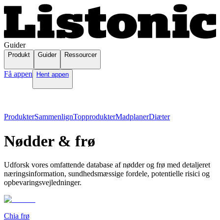
Guider
Produkt
Guider
Ressourcer
Få appen
Hent appen
Produkter
Sammenlign
Topprodukter
Madplaner
Diæter
Nødder & frø
Udforsk vores omfattende database af nødder og frø med detaljeret
næringsinformation, sundhedsmæssige fordele, potentielle risici og
opbevaringsvejledninger.
Chia frø