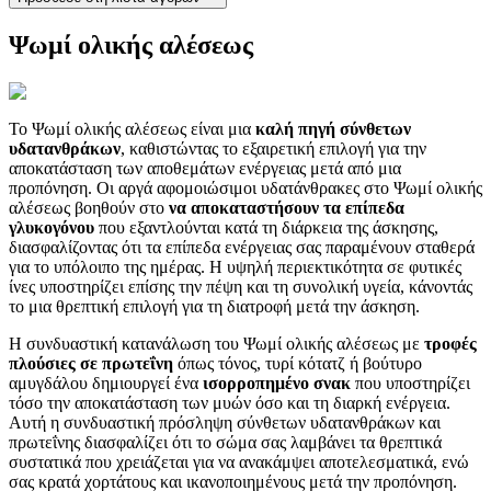
Ψωμί ολικής αλέσεως
Το Ψωμί ολικής αλέσεως είναι μια
καλή πηγή σύνθετων
υδατανθράκων
, καθιστώντας το εξαιρετική επιλογή για την
αποκατάσταση των αποθεμάτων ενέργειας μετά από μια
προπόνηση. Οι αργά αφομοιώσιμοι υδατάνθρακες στο Ψωμί ολικής
αλέσεως βοηθούν στο
να αποκαταστήσουν τα επίπεδα
γλυκογόνου
που εξαντλούνται κατά τη διάρκεια της άσκησης,
διασφαλίζοντας ότι τα επίπεδα ενέργειας σας παραμένουν σταθερά
για το υπόλοιπο της ημέρας. Η υψηλή περιεκτικότητα σε φυτικές
ίνες υποστηρίζει επίσης την πέψη και τη συνολική υγεία, κάνοντάς
το μια θρεπτική επιλογή για τη διατροφή μετά την άσκηση.
Η συνδυαστική κατανάλωση του Ψωμί ολικής αλέσεως με
τροφές
πλούσιες σε πρωτεΐνη
όπως τόνος, τυρί κότατζ ή βούτυρο
αμυγδάλου δημιουργεί ένα
ισορροπημένο σνακ
που υποστηρίζει
τόσο την αποκατάσταση των μυών όσο και τη διαρκή ενέργεια.
Αυτή η συνδυαστική πρόσληψη σύνθετων υδατανθράκων και
πρωτεΐνης διασφαλίζει ότι το σώμα σας λαμβάνει τα θρεπτικά
συστατικά που χρειάζεται για να ανακάμψει αποτελεσματικά, ενώ
σας κρατά χορτάτους και ικανοποιημένους μετά την προπόνηση.