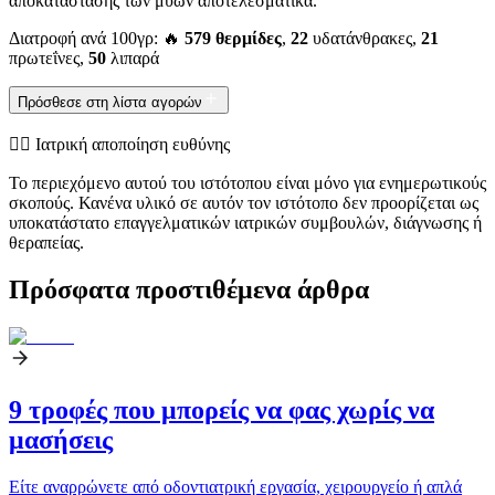
αποκατάστασης των μυών αποτελεσματικά.
Διατροφή ανά 100γρ: 🔥
579 θερμίδες
,
22
υδατάνθρακες,
21
πρωτεΐνες,
50
λιπαρά
Πρόσθεσε στη λίστα αγορών
👨‍⚕️️ Ιατρική αποποίηση ευθύνης
Το περιεχόμενο αυτού του ιστότοπου είναι μόνο για ενημερωτικούς
σκοπούς. Κανένα υλικό σε αυτόν τον ιστότοπο δεν προορίζεται ως
υποκατάστατο επαγγελματικών ιατρικών συμβουλών, διάγνωσης ή
θεραπείας.
Πρόσφατα προστιθέμενα άρθρα
9 τροφές που μπορείς να φας χωρίς να
μασήσεις
Είτε αναρρώνετε από οδοντιατρική εργασία, χειρουργείο ή απλά