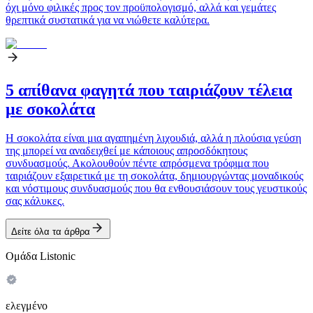
όχι μόνο φιλικές προς τον προϋπολογισμό, αλλά και γεμάτες
θρεπτικά συστατικά για να νιώθετε καλύτερα.
5 απίθανα φαγητά που ταιριάζουν τέλεια
με σοκολάτα
Η σοκολάτα είναι μια αγαπημένη λιχουδιά, αλλά η πλούσια γεύση
της μπορεί να αναδειχθεί με κάποιους απροσδόκητους
συνδυασμούς. Ακολουθούν πέντε απρόσμενα τρόφιμα που
ταιριάζουν εξαιρετικά με τη σοκολάτα, δημιουργώντας μοναδικούς
και νόστιμους συνδυασμούς που θα ενθουσιάσουν τους γευστικούς
σας κάλυκες.
Δείτε όλα τα άρθρα
Ομάδα Listonic
ελεγμένο