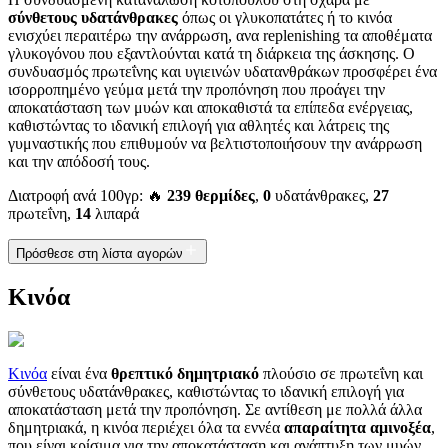
σύνθετους υδατάνθρακες
όπως οι γλυκοπατάτες ή το κινόα
ενισχύει περαιτέρω την ανάρρωση, ανα replenishing τα αποθέματα
γλυκογόνου που εξαντλούνται κατά τη διάρκεια της άσκησης. Ο
συνδυασμός πρωτεΐνης και υγιεινών υδατανθράκων προσφέρει ένα
ισορροπημένο γεύμα μετά την προπόνηση που προάγει την
αποκατάσταση των μυών και αποκαθιστά τα επίπεδα ενέργειας,
καθιστώντας το ιδανική επιλογή για αθλητές και λάτρεις της
γυμναστικής που επιθυμούν να βελτιστοποιήσουν την ανάρρωση
και την απόδοσή τους.
Διατροφή ανά 100γρ: 🔥
239 θερμίδες
,
0
υδατάνθρακες,
27
πρωτεΐνη,
14
λιπαρά
Πρόσθεσε στη λίστα αγορών
Κινόα
Κινόα
είναι ένα
θρεπτικό δημητριακό
πλούσιο σε πρωτεΐνη και
σύνθετους υδατάνθρακες, καθιστώντας το ιδανική επιλογή για
αποκατάσταση μετά την προπόνηση. Σε αντίθεση με πολλά άλλα
δημητριακά, η κινόα περιέχει όλα τα εννέα
απαραίτητα αμινοξέα
,
που είναι κρίσιμα για την αποκατάσταση και ανάπτυξη των μυών,