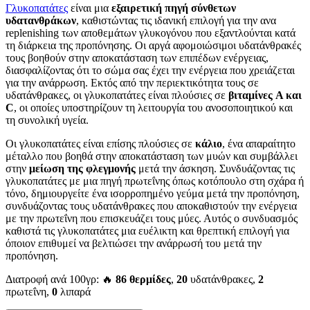
Γλυκοπατάτες
είναι μια
εξαιρετική πηγή σύνθετων
υδατανθράκων
, καθιστώντας τις ιδανική επιλογή για την ανα
replenishing των αποθεμάτων γλυκογόνου που εξαντλούνται κατά
τη διάρκεια της προπόνησης. Οι αργά αφομοιώσιμοι υδατάνθρακές
τους βοηθούν στην αποκατάσταση των επιπέδων ενέργειας,
διασφαλίζοντας ότι το σώμα σας έχει την ενέργεια που χρειάζεται
για την ανάρρωση. Εκτός από την περιεκτικότητα τους σε
υδατάνθρακες, οι γλυκοπατάτες είναι πλούσιες σε
βιταμίνες A και
C
, οι οποίες υποστηρίζουν τη λειτουργία του ανοσοποιητικού και
τη συνολική υγεία.
Οι γλυκοπατάτες είναι επίσης πλούσιες σε
κάλιο
, ένα απαραίτητο
μέταλλο που βοηθά στην αποκατάσταση των μυών και συμβάλλει
στην
μείωση της φλεγμονής
μετά την άσκηση. Συνδυάζοντας τις
γλυκοπατάτες με μια πηγή πρωτεΐνης όπως κοτόπουλο στη σχάρα ή
τόνο, δημιουργείτε ένα ισορροπημένο γεύμα μετά την προπόνηση,
συνδυάζοντας τους υδατάνθρακες που αποκαθιστούν την ενέργεια
με την πρωτεΐνη που επισκευάζει τους μύες. Αυτός ο συνδυασμός
καθιστά τις γλυκοπατάτες μια ευέλικτη και θρεπτική επιλογή για
όποιον επιθυμεί να βελτιώσει την ανάρρωσή του μετά την
προπόνηση.
Διατροφή ανά 100γρ: 🔥
86 θερμίδες
,
20
υδατάνθρακες,
2
πρωτεΐνη,
0
λιπαρά