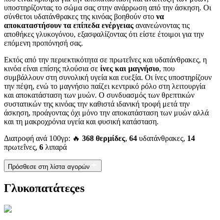
υποστηρίζοντας το σώμα σας στην ανάρρωση από την άσκηση. Οι
σύνθετοι υδατάνθρακες της κινόας βοηθούν στο
να
αποκαταστήσουν τα επίπεδα ενέργειας
ανανεώνοντας τις
αποθήκες γλυκογόνου, εξασφαλίζοντας ότι είστε έτοιμοι για την
επόμενη προπόνησή σας.
Εκτός από την περιεκτικότητα σε πρωτεΐνες και υδατάνθρακες, η
κινόα είναι επίσης πλούσια σε
ίνες και μαγνήσιο
, που
συμβάλλουν στη συνολική υγεία και ευεξία. Οι ίνες υποστηρίζουν
την πέψη, ενώ το μαγνήσιο παίζει κεντρικό ρόλο στη λειτουργία
και αποκατάσταση των μυών. Ο συνδυασμός των θρεπτικών
συστατικών της κινόας την καθιστά ιδανική τροφή μετά την
άσκηση, προάγοντας όχι μόνο την αποκατάσταση των μυών αλλά
και τη μακροχρόνια υγεία και φυσική κατάσταση.
Διατροφή ανά 100γρ: 🔥
368 θερμίδες
,
64
υδατάνθρακες,
14
πρωτεΐνες,
6
λιπαρά
Πρόσθεσε στη λίστα αγορών
Γλυκοπατάτεςes