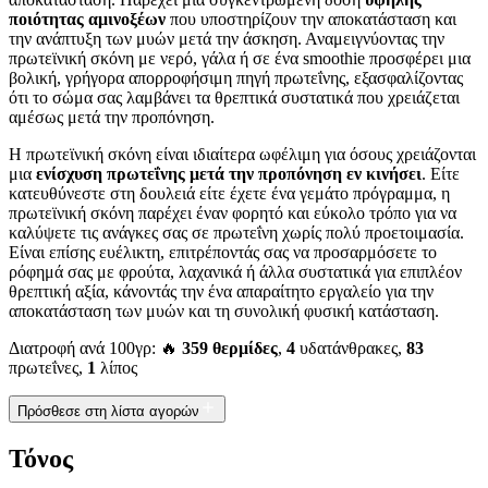
ποιότητας αμινοξέων
που υποστηρίζουν την αποκατάσταση και
την ανάπτυξη των μυών μετά την άσκηση. Αναμειγνύοντας την
πρωτεϊνική σκόνη με νερό, γάλα ή σε ένα smoothie προσφέρει μια
βολική, γρήγορα απορροφήσιμη πηγή πρωτεΐνης, εξασφαλίζοντας
ότι το σώμα σας λαμβάνει τα θρεπτικά συστατικά που χρειάζεται
αμέσως μετά την προπόνηση.
Η πρωτεϊνική σκόνη είναι ιδιαίτερα ωφέλιμη για όσους χρειάζονται
μια
ενίσχυση πρωτεΐνης μετά την προπόνηση εν κινήσει
. Είτε
κατευθύνεστε στη δουλειά είτε έχετε ένα γεμάτο πρόγραμμα, η
πρωτεϊνική σκόνη παρέχει έναν φορητό και εύκολο τρόπο για να
καλύψετε τις ανάγκες σας σε πρωτεΐνη χωρίς πολύ προετοιμασία.
Είναι επίσης ευέλικτη, επιτρέποντάς σας να προσαρμόσετε το
ρόφημά σας με φρούτα, λαχανικά ή άλλα συστατικά για επιπλέον
θρεπτική αξία, κάνοντάς την ένα απαραίτητο εργαλείο για την
αποκατάσταση των μυών και τη συνολική φυσική κατάσταση.
Διατροφή ανά 100γρ: 🔥
359 θερμίδες
,
4
υδατάνθρακες,
83
πρωτεΐνες,
1
λίπος
Πρόσθεσε στη λίστα αγορών
Τόνος