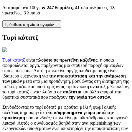
Διατροφή ανά 100γ: 🔥
247 θερμίδες
,
41
υδατάνθρακες,
13
πρωτεΐνες,
3
λιπαρά
Πρόσθεσε στη λίστα αγορών
Τυρί κότατζ
Τυρί κότατζ
είναι
πλούσιο σε πρωτεΐνη καζεΐνης
, η οποία
αφομοιώνεται αργά, παρέχοντας μια σταθερή παροχή αμινοξέων
στους μύες σας. Αυτή η πρωτεΐνη αργής αποδέσμευσης είναι
ιδιαίτερα ευεργετική για
την αποκατάσταση και την ανάρρωση
των μυών
μετά από μια προπόνηση, βοηθώντας στη διατήρηση της
μυϊκής μάζας και υποστηρίζοντας τη συνολική ανάπτυξη. Επιπλέον,
το τυρί κότατζ είναι πλούσιο σε
ασβέστιο
και άλλα απαραίτητα
θρεπτικά συστατικά που προάγουν
την υγεία των οστών
.
Συνδυάζοντας το τυρί κότατζ με φρούτα, μέλι ή ψωμί ολικής
αλέσεως δημιουργείτε ένα
ισορροπημένο γεύμα μετά την
προπόνηση
που συνδυάζει πρωτεΐνη με υδατάνθρακες και υγιεινά
λιπαρά. Αυτός ο συνδυασμός βοηθά στην ανα replenishing των
ενεργειακών αποθεμάτων ενώ υποστηρίζει την αποκατάσταση των