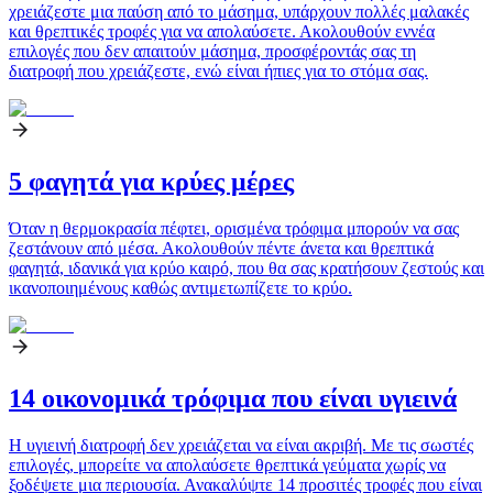
χρειάζεστε μια παύση από το μάσημα, υπάρχουν πολλές μαλακές
και θρεπτικές τροφές για να απολαύσετε. Ακολουθούν εννέα
επιλογές που δεν απαιτούν μάσημα, προσφέροντάς σας τη
διατροφή που χρειάζεστε, ενώ είναι ήπιες για το στόμα σας.
5 φαγητά για κρύες μέρες
Όταν η θερμοκρασία πέφτει, ορισμένα τρόφιμα μπορούν να σας
ζεστάνουν από μέσα. Ακολουθούν πέντε άνετα και θρεπτικά
φαγητά, ιδανικά για κρύο καιρό, που θα σας κρατήσουν ζεστούς και
ικανοποιημένους καθώς αντιμετωπίζετε το κρύο.
14 οικονομικά τρόφιμα που είναι υγιεινά
Η υγιεινή διατροφή δεν χρειάζεται να είναι ακριβή. Με τις σωστές
επιλογές, μπορείτε να απολαύσετε θρεπτικά γεύματα χωρίς να
ξοδέψετε μια περιουσία. Ανακαλύψτε 14 προσιτές τροφές που είναι