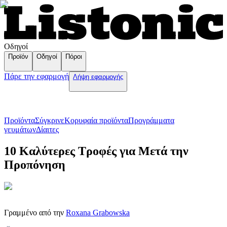
Οδηγοί
Προϊόν
Οδηγοί
Πόροι
Πάρε την εφαρμογή
Λήψη εφαρμογής
Προϊόντα
Σύγκρινε
Κορυφαία προϊόντα
Пρογράμματα
γευμάτων
Δίαιτες
10 Καλύτερες Τροφές για Μετά την
Προπόνηση
Γραμμένο από την
Roxana Grabowska