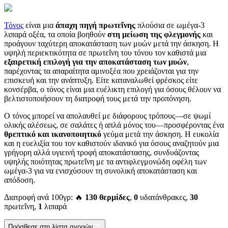
Τόνος
είναι μια
άπαχη πηγή πρωτεΐνης
πλούσια σε ωμέγα-3
λιπαρά οξέα, τα οποία βοηθούν
στη μείωση της φλεγμονής
και
προάγουν ταχύτερη αποκατάσταση των μυών μετά την άσκηση. Η
υψηλή περιεκτικότητα σε πρωτεΐνη του τόνου τον καθιστά μια
εξαιρετική επιλογή για την αποκατάσταση των μυών
,
παρέχοντας τα απαραίτητα αμινοξέα που χρειάζονται για την
επισκευή και την ανάπτυξη. Είτε καταναλωθεί φρέσκος είτε
κονσέρβα, ο τόνος είναι μια ευέλικτη επιλογή για όσους θέλουν να
βελτιστοποιήσουν τη διατροφή τους μετά την προπόνηση.
Ο τόνος μπορεί να απολαυθεί με διάφορους τρόπους—σε ψωμί
ολικής αλέσεως, σε σαλάτες ή απλά μόνος του—προσφέροντας ένα
θρεπτικό και ικανοποιητικό
γεύμα μετά την άσκηση. Η ευκολία
και η ευελιξία του τον καθιστούν ιδανικό για όσους αναζητούν μια
γρήγορη αλλά υγιεινή τροφή αποκατάστασης, συνδυάζοντας
υψηλής ποιότητας πρωτεΐνη με τα αντιφλεγμονώδη οφέλη των
ωμέγα-3 για να ενισχύσουν τη συνολική αποκατάσταση και
απόδοση.
Διατροφή ανά 100γρ: 🔥
130 θερμίδες
,
0
υδατάνθρακες,
30
πρωτεΐνη,
1
λιπαρά
Πρόσθεσε στη λίστα αγορών