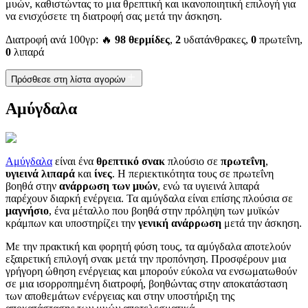
μυών, καθιστώντας το μια θρεπτική και ικανοποιητική επιλογή για
να ενισχύσετε τη διατροφή σας μετά την άσκηση.
Διατροφή ανά 100γρ: 🔥
98 θερμίδες
,
2
υδατάνθρακες,
0
πρωτεΐνη,
0
λιπαρά
Πρόσθεσε στη λίστα αγορών
Αμύγδαλα
Αμύγδαλα
είναι ένα
θρεπτικό σνακ
πλούσιο σε
πρωτεΐνη
,
υγιεινά λιπαρά
και
ίνες
. Η περιεκτικότητα τους σε πρωτεΐνη
βοηθά στην
ανάρρωση των μυών
, ενώ τα υγιεινά λιπαρά
παρέχουν διαρκή ενέργεια. Τα αμύγδαλα είναι επίσης πλούσια σε
μαγνήσιο
, ένα μέταλλο που βοηθά στην πρόληψη των μυϊκών
κράμπων και υποστηρίζει την
γενική ανάρρωση
μετά την άσκηση.
Με την πρακτική και φορητή φύση τους, τα αμύγδαλα αποτελούν
εξαιρετική επιλογή σνακ μετά την προπόνηση. Προσφέρουν μια
γρήγορη ώθηση ενέργειας και μπορούν εύκολα να ενσωματωθούν
σε μια ισορροπημένη διατροφή, βοηθώντας στην αποκατάσταση
των αποθεμάτων ενέργειας και στην υποστήριξη της