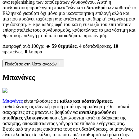
ανα replenishing των αποθεμάτων γλυκογόνου. Αυτή η
συνδυαστική προσέγγιση πρωτεϊνών και υδατανθράκων καθιστά το
Ελληνικό γιαούρτι όχι μόνο μια ικανοποιητική επιλογή αλλά και
μια που προάγει ταχύτερη αποκατάσταση και διαρκή ενέργεια μετά
την άσκηση. Η κρεμώδης υφή του και η ευελιξία του επιτρέπουν
επίσης ατελείωτους συνδυασμούς, καθιστώντας το μια νόστιμη και
θρεπτική επιλογή μετά από οποιαδήποτε προπόνηση.
Διατροφή ανά 100γρ: 🔥
59 θερμίδες
,
4
υδατάνθρακες,
10
πρωτεΐνες,
0
λιπαρά
Πρόσθεσε στη λίστα αγορών
Μπανάνες
Μπανάνες
είναι πλούσιες σε
κάλιο και υδατάνθρακες
,
καθιστώντας τις ιδανική τροφή μετά την προπόνηση. Οι φυσικοί
σακχαρίτες στις μπανάνες βοηθούν να
αναπληρωθούν οι
αποθήκες γλυκογόνου
που εξαντλούνται κατά τη διάρκεια της
άσκησης, αποκαθιστώντας γρήγορα τα επίπεδα ενέργειας σας.
Εκτός από την περιεκτικότητα τους σε υδατάνθρακες, οι μπανάνες
είναι πλούσιες σε κάλιο, το οποίο παίζει καθοριστικό ρόλο στην