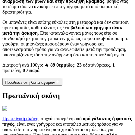
ανάρρωση των μυών και στην πρόληψη κράμπας
, βοηθώντας
το σώμα σας να ανακάμψει πιο γρήγορα μετά από σωματική
δραστηριότητα.
Οι μπανάνες είναι επίσης εύκολες στη μεταφορά και δεν απαιτούν
προετοιμασία, καθιστώντας τις ένα
βολικό και γρήγορο σνακ
μετά την άσκηση
. Είτε καταναλώνονται μόνες τους είτε σε
συνδυασμό με μια πηγή πρωτεΐνης όπως το φυστικοβούτυρο ή το
γιαούρτι, οι μπανάνες προσφέρουν έναν γρήγορο και
αποτελεσματικό τρόπο για να ανανεωθείτε μετά την προπόνηση,
υποστηρίζοντας τόσο την ανάρρωση όσο και τη συνολική υγεία.
Διατροφή ανά 100γρ: 🔥
89 θερμίδες
,
23
υδατάνθρακες,
1
πρωτεΐνη,
0
λιπαρά
Πρόσθεσε στη λίστα αγορών
Πρωτεϊνική σκόνη
Πρωτεϊνική σκόνη
, συχνά φτιαγμένη από
ορό γάλακτος ή φυτικές
πηγές
, είναι ένας γρήγορος και αποτελεσματικός τρόπος για να
αποκτήσετε την πρωτεΐνη που χρειάζονται οι μύες σας για
αποκατάσταση. Παρέχει μια συγκεντρωμένη δόση
υψηλής