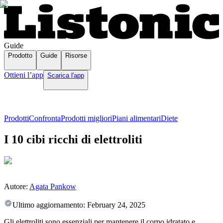
Guide
Prodotto
Guide
Risorse
Ottieni l’app
Scarica l'app
Prodotti
Confronta
Prodotti migliori
Piani alimentari
Diete
I 10 cibi ricchi di elettroliti
Autore:
Agata Pankow
Ultimo aggiornamento:
February 24, 2025
Gli elettroliti sono essenziali per mantenere il corpo idratato e