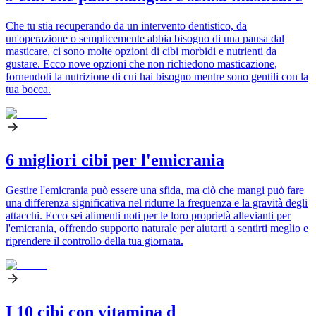
Che tu stia recuperando da un intervento dentistico, da
un'operazione o semplicemente abbia bisogno di una pausa dal
masticare, ci sono molte opzioni di cibi morbidi e nutrienti da
gustare. Ecco nove opzioni che non richiedono masticazione,
fornendoti la nutrizione di cui hai bisogno mentre sono gentili con la
tua bocca.
6 migliori cibi per l'emicrania
Gestire l'emicrania può essere una sfida, ma ciò che mangi può fare
una differenza significativa nel ridurre la frequenza e la gravità degli
attacchi. Ecco sei alimenti noti per le loro proprietà allevianti per
l'emicrania, offrendo supporto naturale per aiutarti a sentirti meglio e
riprendere il controllo della tua giornata.
I 10 cibi con vitamina d