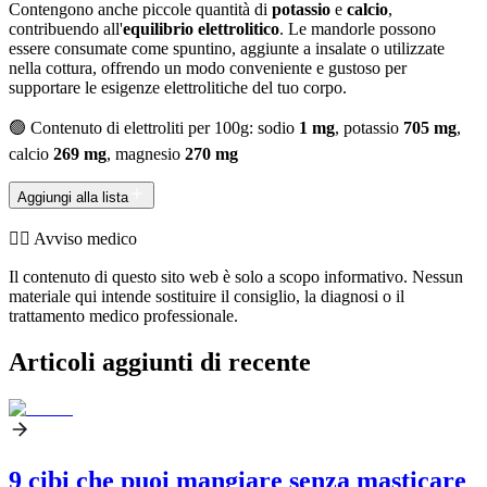
Contengono anche piccole quantità di
potassio
e
calcio
,
contribuendo all'
equilibrio elettrolitico
. Le mandorle possono
essere consumate come spuntino, aggiunte a insalate o utilizzate
nella cottura, offrendo un modo conveniente e gustoso per
supportare le esigenze elettrolitiche del tuo corpo.
🟢 Contenuto di elettroliti per 100g: sodio
1 mg
, potassio
705 mg
,
calcio
269 mg
, magnesio
270 mg
Aggiungi alla lista
👨‍⚕️️ Avviso medico
Il contenuto di questo sito web è solo a scopo informativo. Nessun
materiale qui intende sostituire il consiglio, la diagnosi o il
trattamento medico professionale.
Articoli aggiunti di recente
9 cibi che puoi mangiare senza masticare