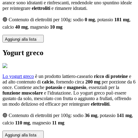
arance sono idratanti e rinfrescanti, rendendole uno spuntino ideale
per reintegrare
elettroliti
e rimanere idratati.
🟢 Contenuto di elettroliti per 100g: sodio
0 mg
, potassio
181 mg
,
calcio
40 mg
, magnesio
10 mg
Aggiungi alla lista
Yogurt greco
Lo yogurt greco
è un prodotto lattiero-caseario
ricco di proteine
e
ad alto contenuto di
calcio
, fornendo circa
200 mg
per porzione da 6
once. Contiene anche
potassio
e
magnesio
, essenziali per la
funzione muscolare
e l'idratazione. Lo yogurt greco può essere
gustato da solo, mescolato con frutta o aggiunto a frullati, offrendo
un modo delizioso ed efficace per reintegrare
elettroliti
.
🟢 Contenuto di elettroliti per 100g: sodio
36 mg
, potassio
141 mg
,
calcio
110 mg
, magnesio
11 mg
Aggiungi alla lista