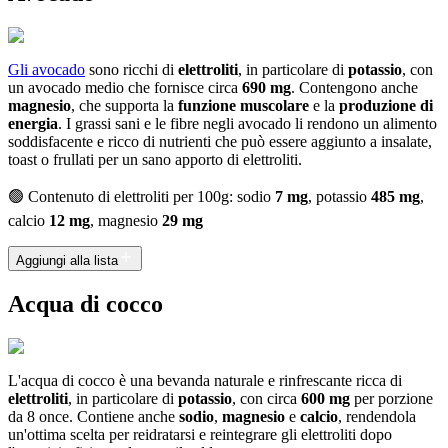
Gli avocado
sono ricchi di
elettroliti
, in particolare di
potassio
, con
un avocado medio che fornisce circa
690 mg
. Contengono anche
magnesio
, che supporta la
funzione muscolare
e la
produzione di
energia
. I grassi sani e le fibre negli avocado li rendono un alimento
soddisfacente e ricco di nutrienti che può essere aggiunto a insalate,
toast o frullati per un sano apporto di elettroliti.
🟢 Contenuto di elettroliti per 100g: sodio
7 mg
, potassio
485 mg
,
calcio
12 mg
, magnesio
29 mg
Aggiungi alla lista
Acqua di cocco
L'acqua di cocco è una bevanda naturale e rinfrescante ricca di
elettroliti
, in particolare di
potassio
, con circa
600 mg
per porzione
da 8 once. Contiene anche
sodio
,
magnesio
e
calcio
, rendendola
un'ottima scelta per reidratarsi e reintegrare gli elettroliti dopo