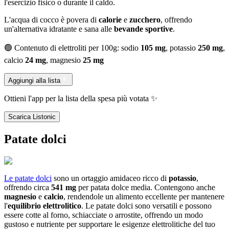
l'esercizio fisico o durante il caldo.
L'acqua di cocco è povera di
calorie
e
zucchero
, offrendo
un'alternativa idratante e sana alle
bevande sportive
.
🟢 Contenuto di elettroliti per 100g: sodio
105 mg
, potassio
250 mg
,
calcio
24 mg
, magnesio
25 mg
Aggiungi alla lista
Ottieni l'app per la lista della spesa più votata ✨
Scarica Listonic
Patate dolci
Le patate dolci
sono un ortaggio amidaceo ricco di
potassio
,
offrendo circa
541 mg
per patata dolce media. Contengono anche
magnesio
e
calcio
, rendendole un alimento eccellente per mantenere
l'
equilibrio elettrolitico
. Le patate dolci sono versatili e possono
essere cotte al forno, schiacciate o arrostite, offrendo un modo
gustoso e nutriente per supportare le esigenze elettrolitiche del tuo