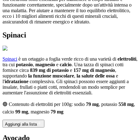
funzionante correttamente, specialmente dopo un'attività intensa o
una malattia. Per aiutare a mantenere il tuo equilibrio elettrolitico,
ecco i 10 migliori alimenti ricchi di questi minerali cruciali,
assicurandoti di rimanere energico e idratato.
Spinaci
Spinaci
è un ortaggio a foglia verde ricco di una varietà di
elettroliti
,
tra cui
potassio
,
magnesio
e
calcio
. Una tazza di spinaci cotti
fornisce circa
839 mg di potassio
e
157 mg di magnesio
,
supportando
la funzione muscolare
,
la salute delle ossa
e
l'
idratazione
complessiva. Gli spinaci possono essere aggiunti a
insalate, frullati o piatti cotti, rendendoli un modo semplice per
aumentare l'assunzione di elettroliti essenziali.
🟢 Contenuto di elettroliti per 100g: sodio
79 mg
, potassio
558 mg
,
calcio
99 mg
, magnesio
79 mg
Aggiungi alla lista
Avocado