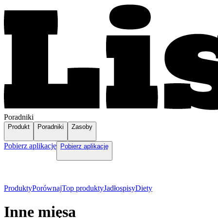
Poradniki
Produkt
Poradniki
Zasoby
Pobierz aplikację
Pobierz aplikację
Produkty
Porównaj
Top produkty
Jadłospisy
Diety
Inne mięsa