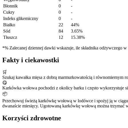
Błonnik
0
-
Cukry
0
-
Indeks glikemiczny
0
-
Białko
22
44%
Sód
84
3.65%
Tłuszcz
12
15.38%
*% Zalecanej dziennej dawki wskazuje, ile składnika odżywczego w po
Fakty i ciekawostki
🛒
Szukaj kawałka mięsa z dobrą marmurkowatością i równomiernym roz
😋
Karkówka wołowa pochodzi z okolicy barku i często wykorzystuje się
📦
Przechowuj świeżą karkówkę wołową w lodówce i spożyj ją w ciągu tr
dwanaście miesięcy. Ugotowaną karkówkę wołową można trzymać w 
Korzyści zdrowotne