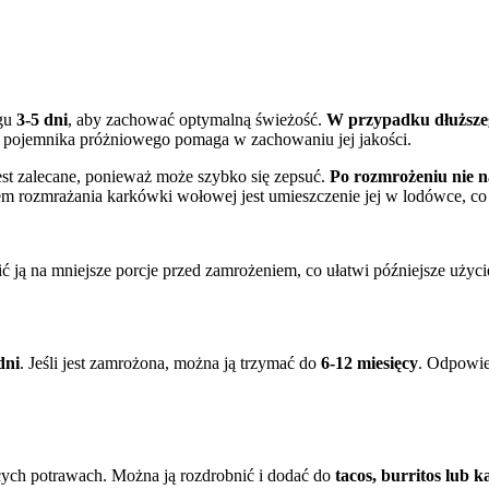
ągu
3-5 dni
, aby zachować optymalną świeżość.
W przypadku dłuższeg
b pojemnika próżniowego pomaga w zachowaniu jej jakości.
t zalecane, ponieważ może szybko się zepsuć.
Po rozmrożeniu nie 
em rozmrażania karkówki wołowej jest umieszczenie jej w lodówce, co 
ć ją na mniejsze porcje przed zamrożeniem, co ułatwi późniejsze użyci
dni
. Jeśli jest zamrożona, można ją trzymać do
6-12 miesięcy
. Odpowie
ych potrawach. Można ją rozdrobnić i dodać do
tacos, burritos lub 