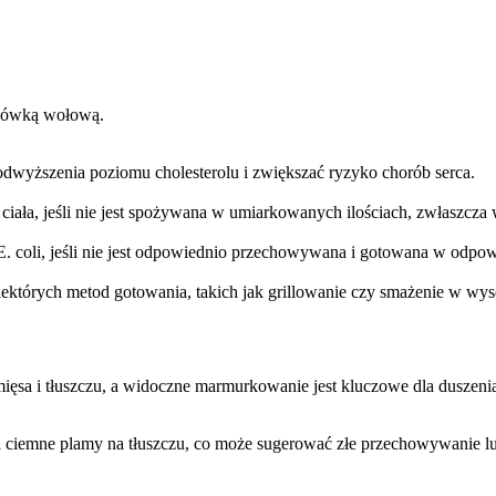
rkówką wołową.
podwyższenia poziomu cholesterolu i zwiększać ryzyko chorób serca.
ciała, jeśli nie jest spożywana w umiarkowanych ilościach, zwłaszcza
E. coli, jeśli nie jest odpowiednio przechowywana i gotowana w odpow
których metod gotowania, takich jak grillowanie czy smażenie w wys
a i tłuszczu, a widoczne marmurkowanie jest kluczowe dla duszenia 
 ciemne plamy na tłuszczu, co może sugerować złe przechowywanie lu