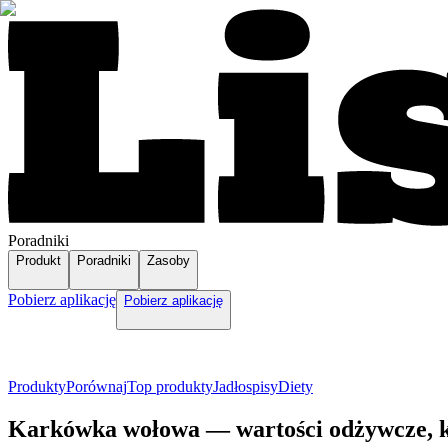
Poradniki
Produkt
Poradniki
Zasoby
Pobierz aplikację
Pobierz aplikację
Produkty
Porównaj
Top produkty
Jadłospisy
Diety
Karkówka wołowa — wartości odżywcze, k