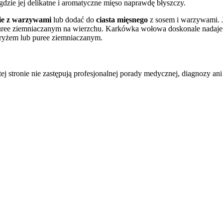
 gdzie jej delikatne i aromatyczne mięso naprawdę błyszczy.
ie z warzywami
lub dodać do
ciasta mięsnego
z sosem i warzywami. J
ree ziemniaczanym na wierzchu. Karkówka wołowa doskonale nadaje
z ryżem lub puree ziemniaczanym.
tej stronie nie zastępują profesjonalnej porady medycznej, diagnozy ani