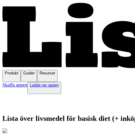
Produkt
Guider
Resurser
Skaffa appen
Ladda ner appen
Lista över livsmedel för basisk diet (+ ink