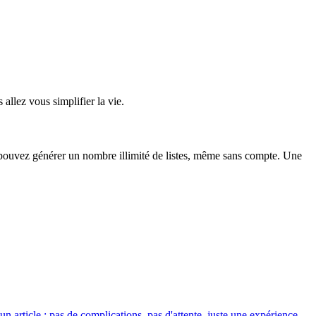
allez vous simplifier la vie.
 pouvez générer un nombre illimité de listes, même sans compte. Une
un article ; pas de complications, pas d'attente, juste une expérience