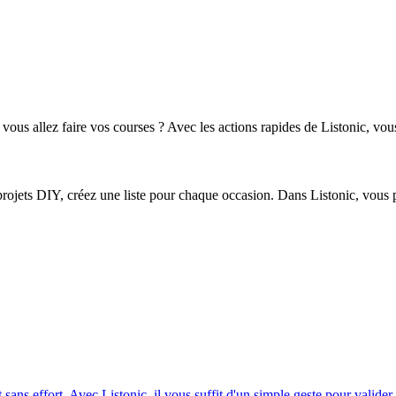
ous allez faire vos courses ? Avec les actions rapides de Listonic, vous 
 projets DIY, créez une liste pour chaque occasion. Dans Listonic, vous
sans effort. Avec Listonic, il vous suffit d'un simple geste pour valider 