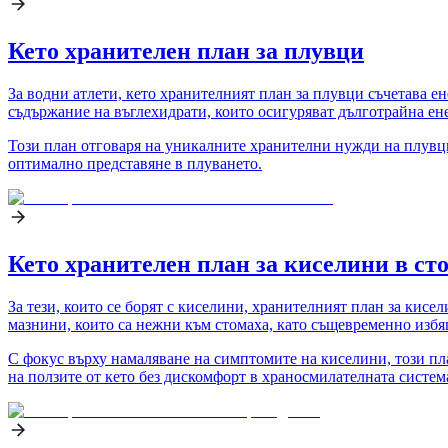
Кето хранителен план за плувци
За водни атлети, кето хранителният план за плувци съчетава е
съдържание на въглехидрати, които осигуряват дълготрайна ен
Този план отговаря на уникалните хранителни нужди на плувци
оптимално представяне в плуването.
Кето хранителен план за киселини в ст
За тези, които се борят с киселини, хранителният план за кис
мазнини, които са нежни към стомаха, като същевременно избя
С фокус върху намаляване на симптомите на киселини, този пла
на ползите от кето без дискомфорт в храносмилателната систем