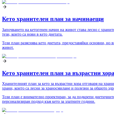
Кето хранителен план за начинаещи
Започването на кетогенен начин на живот става лесно с хранит
тези, които са нови в кето диетата.
Този план разяснява кето диетата, предоставяйки основни, но 
живот.
Кето хранителен план за възрастни хор
Хранителният план за кето за възрастни хора отговаря на хран
храни, които са лесни за храносмилане и полезни за общото здр
Този план е внимателно проектиран, за да подкрепи диетичните
персонализиран подход към кето за златните години.