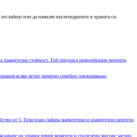
отслабнат или да намалят въглехидратите в храната си.
тна хранителна стойност. Той предлага разнообразни рецепти,
направим всяко ястие приятно семейно преживяване.
йство от 5. Този план събира значителни и хранителни рецепти,
лаждаване на здравословни моменти и споделени мигове заедно.