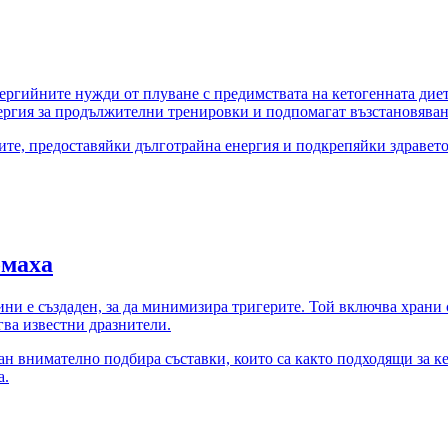
нергийните нужди от плуване с предимствата на кетогенната дие
ергия за продължителни тренировки и подпомагат възстановяван
те, предоставяйки дълготрайна енергия и подкрепяйки здравето 
омаха
елини е създаден, за да минимизира тригерите. Той включва хран
гва известни дразнители.
н внимателно подбира съставки, които са както подходящи за кет
а.