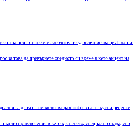
 лесни за приготвяне и изключително удовлетворяващи. Планът
рос за това да превърнете обедното си време в кето акцент на
деални за двама. Той включва разнообразни и вкусни рецепти,
кулинарно приключение в кето храненето, специално създадено