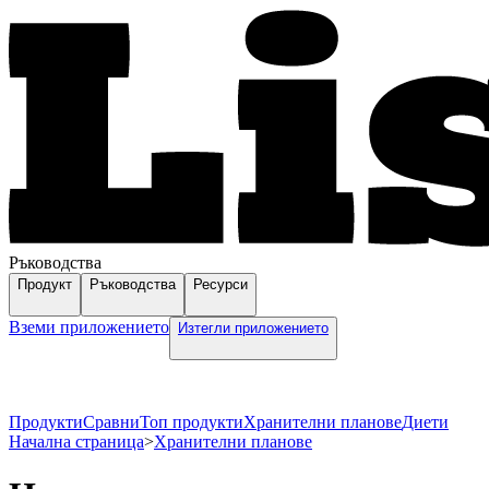
Ръководства
Продукт
Ръководства
Ресурси
Вземи приложението
Изтегли приложението
Продукти
Сравни
Топ продукти
Хранителни планове
Диети
Начална страница
>
Хранителни планове