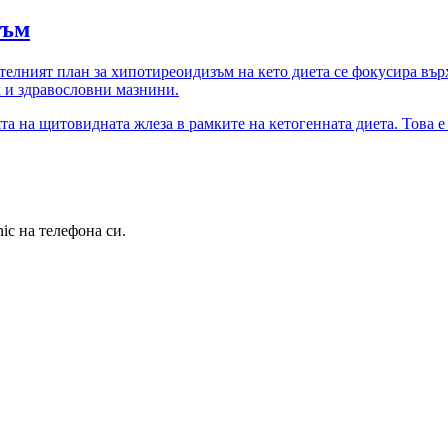
зъм
телният план за хипотиреоидизъм на кето диета се фокусира вър
к и здравословни мазнини.
та на щитовидната жлеза в рамките на кетогенната диета. Това 
ic на телефона си.