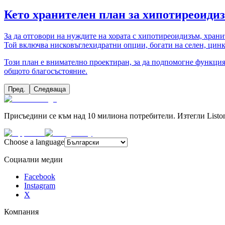
Кето хранителен план за хипотиреоиди
За да отговори на нуждите на хората с хипотиреоидизъм, храни
Той включва нисковъглехидратни опции, богати на селен, цин
Този план е внимателно проектиран, за да подпомогне функция
общото благосъстояние.
Пред.
Следваща
Присъедини се към над 10 милиона потребители. Изтегли Liston
Choose a language
Социални медии
Facebook
Instagram
X
Компания