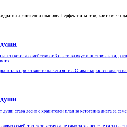
дратни хранителни планове. Перфектни за тези, които искат да 
3 души
план за кето за семейство от 3 съчетава вкус и нисковъглехидра
вото.
ростота в приготвянето на кето ястия. Става въпрос за това да 
5 души
т души става лесно с хранителен план за кетогенна диета за семе
олямо семейство, тези ястия са не само за хранене; те са за нас