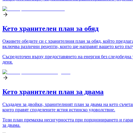
Кето хранителен план за обяд
Оживете обедите си с хранителния план за обяд, който предла
включва различни рецепти, които ще направят вашето кето път
Съсредоточен върху предоставянето на енергия без следобедна у
деня.
Кето хранителен план за двама
Създаден за двойки, хранителният план за двама на кето съчет
които правят споделените ястия истинско удоволствие.
Този план премахва несигурността при порционирането и гарант
за двама.