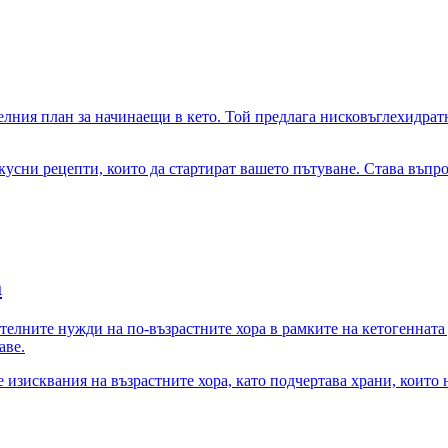
елния план за начинаещи в кето. Той предлага нисковъглехидратн
вкусни рецепти, които да стартират вашето пътуване. Става въпр
а
ителните нужди на по-възрастните хора в рамките на кетогеннат
аве.
 изисквания на възрастните хора, като подчертава храни, които 