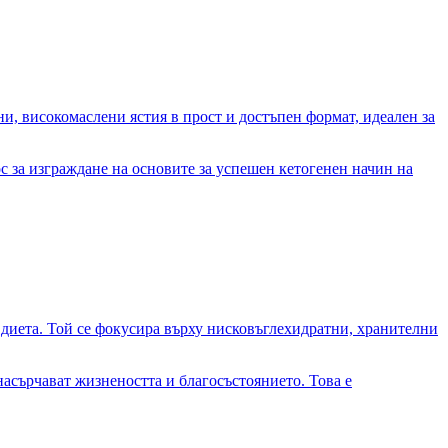
и, високомаслени ястия в прост и достъпен формат, идеален за
ос за изграждане на основите за успешен кетогенен начин на
а диета. Той се фокусира върху нисковъглехидратни, хранителни
насърчават жизнеността и благосъстоянието. Това е