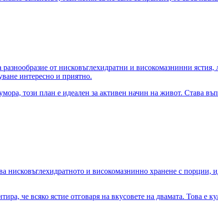
га разнообразие от нисковъглехидратни и високомазнинни ястия,
уване интересно и приятно.
мора, този план е идеален за активен начин на живот. Става въп
ава нисковъглехидратното и високомазнинно хранене с порции, и
ира, че всяко ястие отговаря на вкусовете на двамата. Това е 