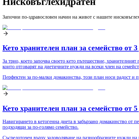
Hисковъглехидратен
Започни по-здравословен начин на живот с нашите нисковъглехи
Кето хранителен план за семейство от 
За трио, което започва своето кето пътешествие, хранителният 
които отговарят на диетичните нужди на всеки член на семейст
Перфектен за по-малки домакинства, този план носи радост и п
Кето хранителен план за семейство от 
Навигирането в кетогенна диета в забързано домакинство от пе
подходящи за по-голямо семейство.
Съсредоточен върху задоволяване на разнообразните нужди на г