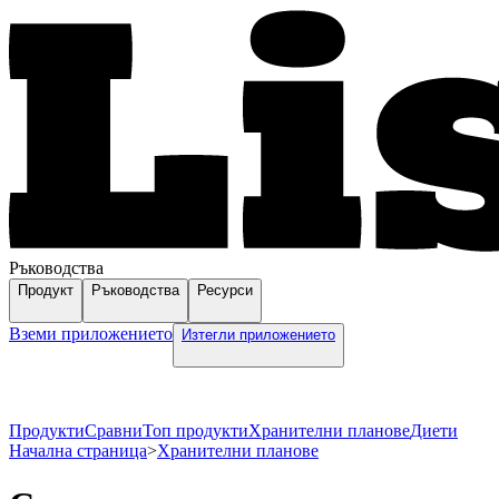
Ръководства
Продукт
Ръководства
Ресурси
Вземи приложението
Изтегли приложението
Продукти
Сравни
Топ продукти
Хранителни планове
Диети
Начална страница
>
Хранителни планове