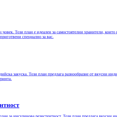
н човек. Този план е идеален за самостоятелни хранители, които 
приготвени специално за вас.
ийска закуска. Този план предлага разнообразие от вкусни индий
тринта.
ентност
лан за инсулинова резистентност. Този план предлага вкусни ин