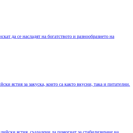
искат да се насладят на богатството и разнообразието на
ски ястия за закуска, които са както вкусни, така и питателни.
дийски ястия, създадени да помогнат за стабилизиране на