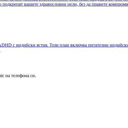
то подкрепят вашите здравословни цели, без да правите компроми
ADHD с индийски ястия. Този план включва питателни индийски 
.
ic на телефона си.