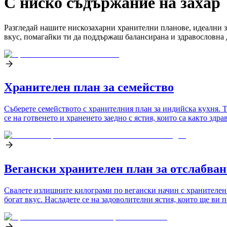
С ниско съдържание на захар
Разгледай нашите нискозахарни хранителни планове, идеални за 
вкус, помагайки ти да поддържаш балансирана и здравословна 
Хранителен план за семейство
Съберете семейството с хранителния план за индийска кухня. Т
се на готвенето и храненето заедно с ястия, които са както здра
Вегански хранителен план за отслабван
Свалете излишните килограми по вегански начин с хранителен п
богат вкус. Насладете се на задоволителни ястия, които ще ви 