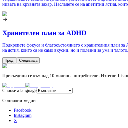
нивата на кръвната захар. Насладете се на апетитни ястия, кои
Хранителен план за ADHD
Подкрепете фокуса и благосъстоянието с хранителния план за 
на ястия, които са не само вкусни, но и полезни за ума и тялото
Пред.
Следваща
Присъедини се към над 10 милиона потребители. Изтегли Liston
Choose a language
Социални медии
Facebook
Instagram
X