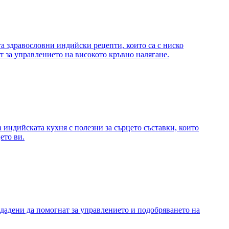
а здравословни индийски рецепти, които са с ниско
т за управлението на високото кръвно налягане.
а индийската кухня с полезни за сърцето съставки, които
ето ви.
здадени да помогнат за управлението и подобряването на