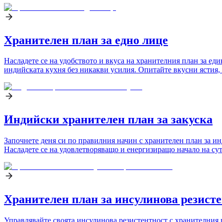
Хранителен план за едно лице
Насладете се на удобството и вкуса на хранителния план за еди
индийската кухня без никакви усилия. Опитайте вкусни ястия, 
Индийски хранителен план за закуска
Започнете деня си по правилния начин с хранителен план за инд
Насладете се на удовлетворяващо и енергизиращо начало на су
Хранителен план за инсулинова резист
Управлявайте своята инсулинова резистентност с хранителния п