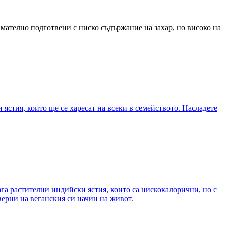
имателно подготвени с ниско съдържание на захар, но високо на
ястия, които ще се харесат на всеки в семейството. Насладете
га растителни индийски ястия, които са нискокалорични, но с
 верни на веганския си начин на живот.