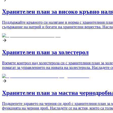
Хранителен план за високо кръвно нал
Поддържайте кръвното си налягане в норма с хранителния план
съдържание на натрий и богати на хранителни вещества. Наслад
Хранителен план за холестерол
Вземете контрол над холестерола си с хранителния план за холе
помагат за управлението на нивата на холестерола. Насладете се
Хранителен план за мастна чернодробна
Подкрепете здравето на черния си дроб с хранителния план за 
функцията на черния дроб. Насладете се на ястия, които са толк