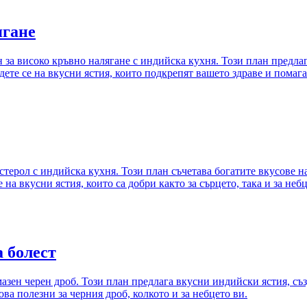
ягане
 за високо кръвно налягане с индийска кухня. Този план предлаг
ете се на вкусни ястия, които подкрепят вашето здраве и помага
стерол с индийска кухня. Този план съчетава богатите вкусове н
 на вкусни ястия, които са добри както за сърцето, така и за небц
 болест
мазен черен дроб. Този план предлага вкусни индийски ястия, съ
ова полезни за черния дроб, колкото и за небцето ви.