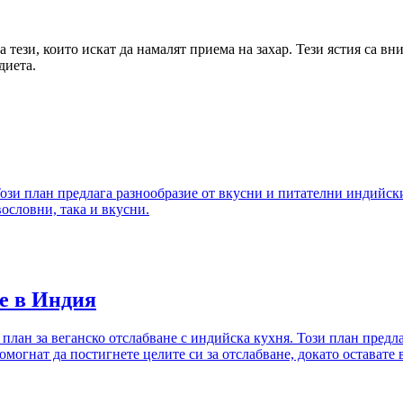
тези, които искат да намалят приема на захар. Тези ястия са вн
диета.
ози план предлага разнообразие от вкусни и питателни индийски 
вословни, така и вкусни.
е в Индия
лан за веганско отслабване с индийска кухня. Този план предла
помогнат да постигнете целите си за отслабване, докато оставате