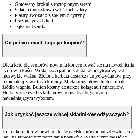
Gotowany brokuł z roztopionym serem
Sałatka tuńczykowa w liściach sałaty
Plastry awokado z sokiem z cytryny
Prażone pestki dyni
Jajka na twardo
Co pić w ramach tego jadłospisu?
Dieta keto dla seniorów powinna koncentrować się na nawodnieniu
i zdrowiu kości. Woda, szczególnie z dodatkiem cytrusów, jest
niezwykle ważna. Zielona herbata dostarcza antyoksydantów przy
minimalnej zawartości kofeiny. Mleko migdałowe to doskonałe
źródło wapnia. Bulion kostny dostarcza kolagenu i minerałów.
Herbaty ziołowe bezkofeinowe mogą być łagodnym i
nawadniającym wyborem.
Jak uzyskać jeszcze więcej składników odżywczych?
Keto dla seniorów powinno kłaść nacisk zarówno na zdrowie serca,
jak i na łatwość przygotowania posiłków. Warto wprowadzić do