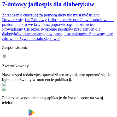
7-dniowy jadłospis dla diabetyków
Zarządzanie cukrzycą za pomocą diety nie musi być trudne.
Dowiedz się, jak 7-dniowy jadłospis może pomóc w kontrolowaniu
poziomu cukru we krwi oraz poprawić ogólne zdrowie.
Prowadzimy Cię przez tworzenie posiłków przyjaznych dla
diabetyków i zamieniamy je w prostą listę zakupów. Sprawmy, aby
zdrowe odżywianie stało się łatwe!
Zespół Listonic
Zweryfikowany
Nasz zespół redakcyjny sprawdził ten artykuł, aby upewnić się, że
był on adekwatny w momencie publikacji.
Pobierz najwyżej ocenianą aplikację do list zakupów na swój
telefon!