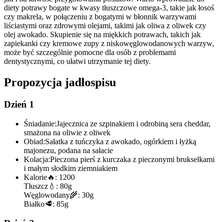
diety potrawy bogate w kwasy tłuszczowe omega-3, takie jak łosoś
czy makrela, w połączeniu z bogatymi w błonnik warzywami
liściastymi oraz zdrowymi olejami, takimi jak oliwa z oliwek czy
olej awokado. Skupienie się na miękkich potrawach, takich jak
zapiekanki czy kremowe zupy z niskowęglowodanowych warzyw,
może być szczególnie pomocne dla osób z problemami
dentystycznymi, co ułatwi utrzymanie tej diety.
Propozycja jadłospisu
Dzień 1
Śniadanie:
Jajecznica ze szpinakiem i odrobiną sera cheddar,
smażona na oliwie z oliwek
Obiad:
Sałatka z tuńczyka z awokado, ogórkiem i łyżką
majonezu, podana na sałacie
Kolacja:
Pieczona pierś z kurczaka z pieczonymi brukselkami
i małym słodkim ziemniakiem
Kalorie
🔥:
1200
Tłuszcz
💧:
80g
Węglowodany
🌾:
30g
Białko
🥩:
85g