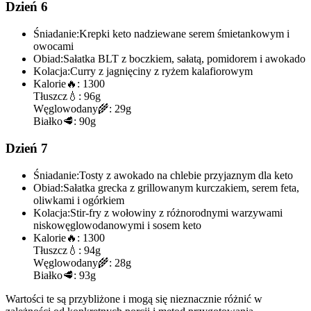
Dzień 6
Śniadanie:
Krepki keto nadziewane serem śmietankowym i
owocami
Obiad:
Sałatka BLT z boczkiem, sałatą, pomidorem i awokado
Kolacja:
Curry z jagnięciny z ryżem kalafiorowym
Kalorie
🔥:
1300
Tłuszcz
💧:
96g
Węglowodany
🌾:
29g
Białko
🥩:
90g
Dzień 7
Śniadanie:
Tosty z awokado na chlebie przyjaznym dla keto
Obiad:
Sałatka grecka z grillowanym kurczakiem, serem feta,
oliwkami i ogórkiem
Kolacja:
Stir-fry z wołowiny z różnorodnymi warzywami
niskowęglowodanowymi i sosem keto
Kalorie
🔥:
1300
Tłuszcz
💧:
94g
Węglowodany
🌾:
28g
Białko
🥩:
93g
Wartości te są przybliżone i mogą się nieznacznie różnić w