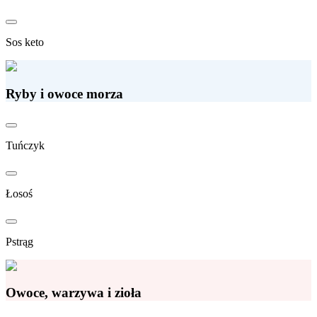
Sos keto
Ryby i owoce morza
Tuńczyk
Łosoś
Pstrąg
Owoce, warzywa i zioła