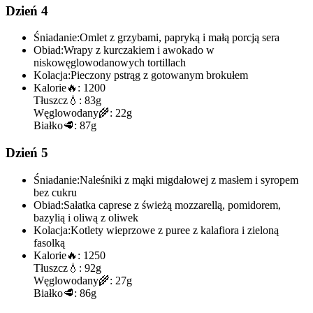
Dzień 4
Śniadanie:
Omlet z grzybami, papryką i małą porcją sera
Obiad:
Wrapy z kurczakiem i awokado w
niskowęglowodanowych tortillach
Kolacja:
Pieczony pstrąg z gotowanym brokułem
Kalorie
🔥:
1200
Tłuszcz
💧:
83g
Węglowodany
🌾:
22g
Białko
🥩:
87g
Dzień 5
Śniadanie:
Naleśniki z mąki migdałowej z masłem i syropem
bez cukru
Obiad:
Sałatka caprese z świeżą mozzarellą, pomidorem,
bazylią i oliwą z oliwek
Kolacja:
Kotlety wieprzowe z puree z kalafiora i zieloną
fasolką
Kalorie
🔥:
1250
Tłuszcz
💧:
92g
Węglowodany
🌾:
27g
Białko
🥩:
86g