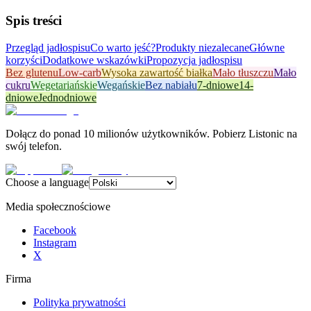
Spis treści
Przegląd jadłospisu
Co warto jeść?
Produkty niezalecane
Główne
korzyści
Dodatkowe wskazówki
Propozycja jadłospisu
Bez glutenu
Low-carb
Wysoka zawartość białka
Mało tłuszczu
Mało
cukru
Wegetariańskie
Wegańskie
Bez nabiału
7-dniowe
14-
dniowe
Jednodniowe
Dołącz do ponad 10 milionów użytkowników. Pobierz Listonic na
swój telefon.
Choose a language
Media społecznościowe
Facebook
Instagram
X
Firma
Polityka prywatności