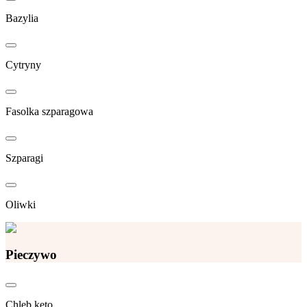
Bazylia
Cytryny
Fasolka szparagowa
Szparagi
Oliwki
Pieczywo
Chleb keto