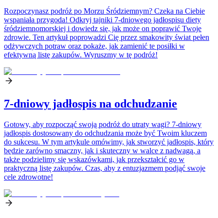
Rozpoczynasz podróż po Morzu Śródziemnym? Czeka na Ciebie
wspaniała przygoda! Odkryj tajniki 7-dniowego jadłospisu diety
śródziemnomorskiej i dowiedz się, jak może on poprawić Twoje
zdrowie. Ten artykuł poprowadzi Cię przez smakowity świat pełen
odżywczych potraw oraz pokaże, jak zamienić te posiłki w
efektywną listę zakupów. Wyruszmy w tę podróż!
7-dniowy jadłospis na odchudzanie
Gotowy, aby rozpocząć swoją podróż do utraty wagi? 7-dniowy
jadłospis dostosowany do odchudzania może być Twoim kluczem
do sukcesu. W tym artykule omówimy, jak stworzyć jadłospis, który
będzie zarówno smaczny, jak i skuteczny w walce z nadwagą, a
także podzielimy się wskazówkami, jak przekształcić go w
praktyczną listę zakupów. Czas, aby z entuzjazmem podjąć swoje
cele zdrowotne!