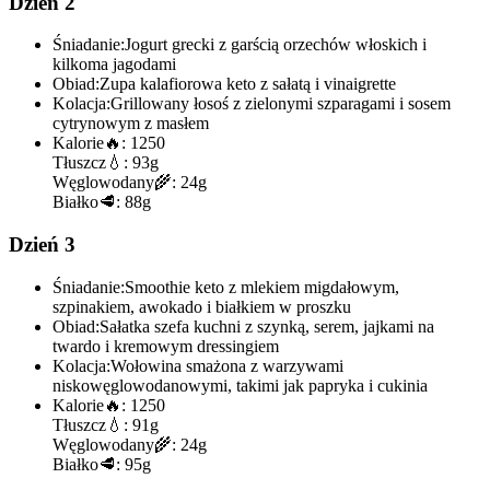
Dzień 2
Śniadanie:
Jogurt grecki z garścią orzechów włoskich i
kilkoma jagodami
Obiad:
Zupa kalafiorowa keto z sałatą i vinaigrette
Kolacja:
Grillowany łosoś z zielonymi szparagami i sosem
cytrynowym z masłem
Kalorie
🔥:
1250
Tłuszcz
💧:
93g
Węglowodany
🌾:
24g
Białko
🥩:
88g
Dzień 3
Śniadanie:
Smoothie keto z mlekiem migdałowym,
szpinakiem, awokado i białkiem w proszku
Obiad:
Sałatka szefa kuchni z szynką, serem, jajkami na
twardo i kremowym dressingiem
Kolacja:
Wołowina smażona z warzywami
niskowęglowodanowymi, takimi jak papryka i cukinia
Kalorie
🔥:
1250
Tłuszcz
💧:
91g
Węglowodany
🌾:
24g
Białko
🥩:
95g