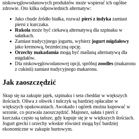
niskowęglowodanowych produktów może wspierać ich ogólne
zdrowie. Oto kilka odpowiednich alternatyw:
Jako chude źródło białka, rozważ
pierś z indyka
zamiast
piersi z kurczaka.
Rukola
może być ciekawą alternatywą dla szpinaku w
sałatkach.
Zamiast tradycyjnego jogurtu, wybierz
jogurt migdałowy
jako kremową, bezmleczną opcję.
Orzechy makadamia
mogą być maślaną alternatywą dla
migdałów.
Dla niskowęglowodanowej opcji, spróbuj
zoodles
(makaronu
z cukinii) zamiast tradycyjnego makaronu.
Jak zaoszczędzić
Skup się na zakupie jajek, szpinaku i sera cheddar w większych
ilościach. Oliwa z oliwek i tuńczyk są bardziej opłacalne w
większych opakowaniach. Awokado i ogórek można kupować w
sezonie, co pozwala zaoszczędzić. Majonez, sałata i pierś z
kurczaka często są tańsze, gdy kupuje się je w większych ilościach.
Jogurt grecki i orzechy włoskie również mogą być bardziej
ekonomiczne w zakupie hurtowym.